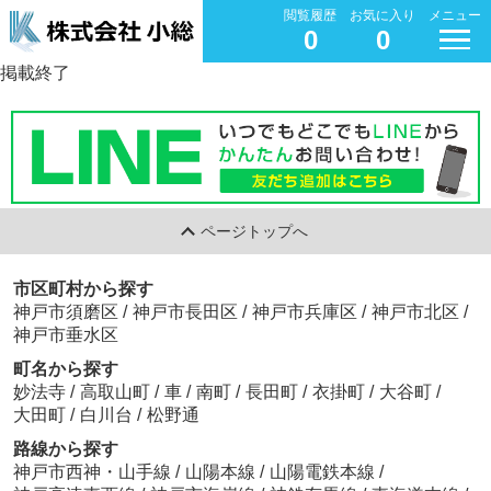
閲覧履歴
お気に入り
メニュー
0
0
掲載終了
ページトップへ
市区町村から探す
神戸市須磨区
/
神戸市長田区
/
神戸市兵庫区
/
神戸市北区
/
神戸市垂水区
町名から探す
妙法寺
/
高取山町
/
車
/
南町
/
長田町
/
衣掛町
/
大谷町
/
大田町
/
白川台
/
松野通
路線から探す
神戸市西神・山手線
/
山陽本線
/
山陽電鉄本線
/