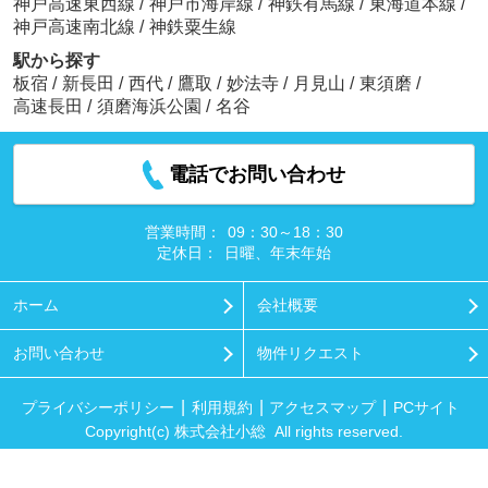
神戸高速東西線
/
神戸市海岸線
/
神鉄有馬線
/
東海道本線
/
神戸高速南北線
/
神鉄粟生線
駅から探す
板宿
/
新長田
/
西代
/
鷹取
/
妙法寺
/
月見山
/
東須磨
/
高速長田
/
須磨海浜公園
/
名谷
電話でお問い合わせ
営業時間：
09：30～18：30
定休日：
日曜、年末年始
ホーム
会社概要
お問い合わせ
物件リクエスト
プライバシーポリシー
利用規約
アクセスマップ
PCサイト
Copyright(c) 株式会社小総 All rights reserved.