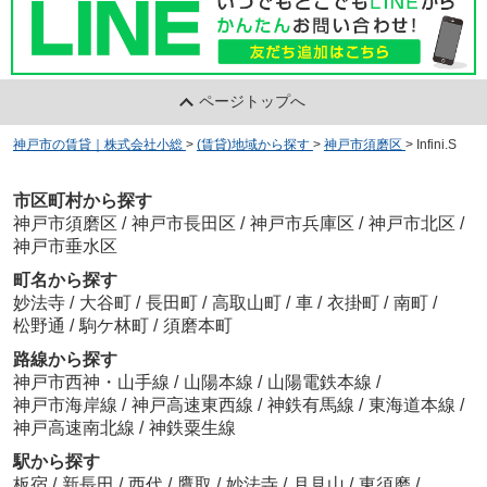
ページトップへ
神戸市の賃貸｜株式会社小総
>
(賃貸)地域から探す
>
神戸市須磨区
>
Infini.S
市区町村から探す
神戸市須磨区
/
神戸市長田区
/
神戸市兵庫区
/
神戸市北区
/
神戸市垂水区
町名から探す
妙法寺
/
大谷町
/
長田町
/
高取山町
/
車
/
衣掛町
/
南町
/
松野通
/
駒ケ林町
/
須磨本町
路線から探す
神戸市西神・山手線
/
山陽本線
/
山陽電鉄本線
/
神戸市海岸線
/
神戸高速東西線
/
神鉄有馬線
/
東海道本線
/
神戸高速南北線
/
神鉄粟生線
駅から探す
板宿
/
新長田
/
西代
/
鷹取
/
妙法寺
/
月見山
/
東須磨
/