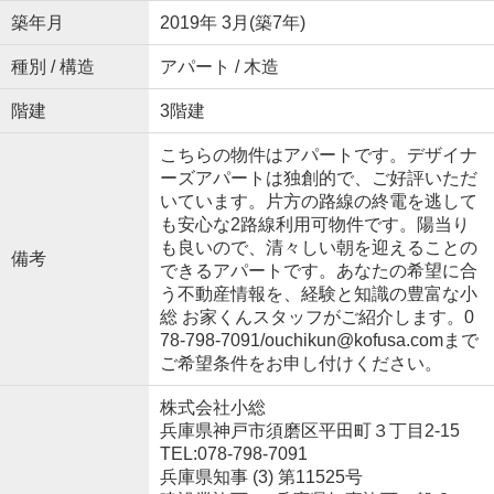
築年月
2019年 3月(築7年)
種別 / 構造
アパート / 木造
階建
3階建
こちらの物件はアパートです。デザイナ
ーズアパートは独創的で、ご好評いただ
いています。片方の路線の終電を逃して
も安心な2路線利用可物件です。陽当り
も良いので、清々しい朝を迎えることの
備考
できるアパートです。あなたの希望に合
う不動産情報を、経験と知識の豊富な小
総 お家くんスタッフがご紹介します。0
78-798-7091/ouchikun@kofusa.comまで
ご希望条件をお申し付けください。
株式会社小総
兵庫県神戸市須磨区平田町３丁目2-15
TEL:078-798-7091
兵庫県知事 (3) 第11525号