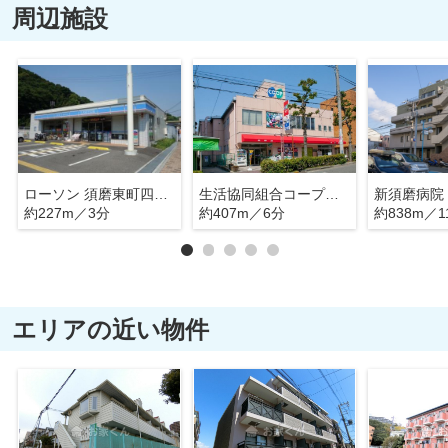
周辺施設
ローソン 須磨東町四丁目店
生活協同組合コープこうべ コープ須磨
新須磨病院
約227m／3分
約407m／6分
約838m／1
エリアの近い物件