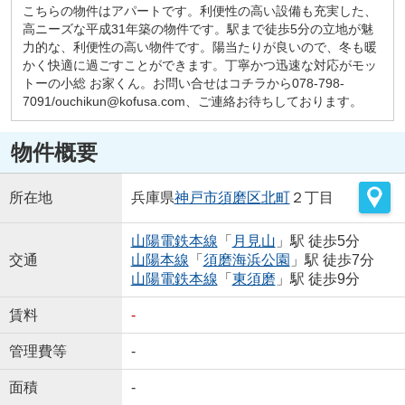
こちらの物件はアパートです。利便性の高い設備も充実した、
高ニーズな平成31年築の物件です。駅まで徒歩5分の立地が魅
力的な、利便性の高い物件です。陽当たりが良いので、冬も暖
かく快適に過ごすことができます。丁寧かつ迅速な対応がモッ
トーの小総 お家くん。お問い合せはコチラから078-798-
7091/ouchikun@kofusa.com、ご連絡お待ちしております。
物件概要
所在地
兵庫県
神戸市須磨区
北町
２丁目
山陽電鉄本線
「
月見山
」駅 徒歩5分
交通
山陽本線
「
須磨海浜公園
」駅 徒歩7分
山陽電鉄本線
「
東須磨
」駅 徒歩9分
賃料
-
管理費等
-
面積
-