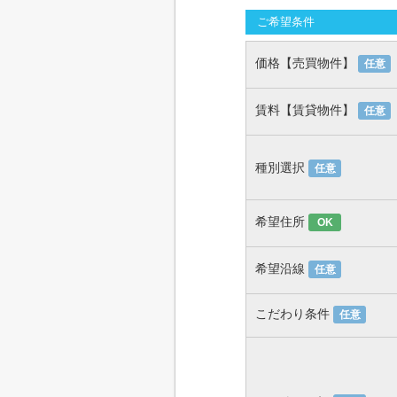
ご希望条件
価格【売買物件】
任意
賃料【賃貸物件】
任意
種別選択
任意
希望住所
OK
希望沿線
任意
こだわり条件
任意