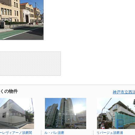
くの物件
神戸市立西
ーレヴィアーノ須磨関
ル・パレ須磨
リバージュ須磨浦