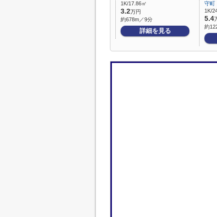
1K/17.86㎡
守町
3.2
1K/2
万円
5.4
約678m／9分
約12
詳細を見る