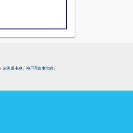
/
東海道本線
/
神戸高速南北線
/