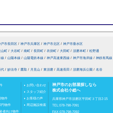
神戸市長田区
/
神戸市兵庫区
/
神戸市北区
/
神戸市垂水区
取山町
/
大谷町
/
南町
/
長田町
/
衣掛町
/
大田町
/
須磨本町
/
松野通
手線
/
山陽本線
/
山陽電鉄本線
/
神戸高速東西線
/
神戸市海岸線
/
神鉄有馬線
西代
/
妙法寺
/
鷹取
/
月見山
/
東須磨
/
高速長田
/
須磨海浜公園
/
名谷
神戸市のお部屋探しなら
件
お問い合わせ
株式会社小総へ
スタッフ紹介
円物件
お客様の声
兵庫県神戸市須磨区平田町３丁目2-15
0円物件
周辺施設検索
TEL:078-798-7091
齢者向け物件
FAX:078-798-7092