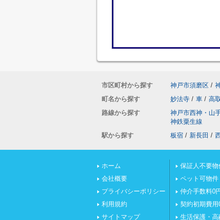
市区町村から探す
神戸市須磨区
/
町名から探す
妙法寺
/
車
/
高
路線から探す
神戸市西神・山
神鉄粟生線
駅から探す
板宿
/
新長田
/
ホーム
保証人不要物
会社概要
ペット可物件
プライバシーポリシー
仲介手数料0
利用規約
契約初期費用
サイトマップ
生活保護・高