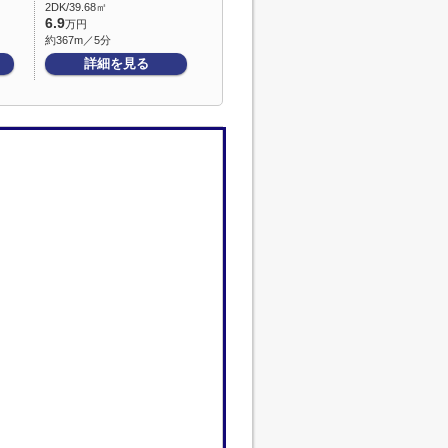
2DK/39.68㎡
6.9
万円
約367m／5分
詳細を見る