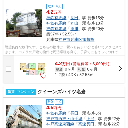
敷0
礼0
4.2
万円
神鉄有馬線
「
長田
」駅 徒歩15分
神鉄有馬線
「
丸山
」駅 徒歩18分
神鉄有馬線
「
湊川
」駅 徒歩20分
築57年 / 52.55㎡
兵庫県
神戸市兵庫区
鵯越筋
眺望良好な物件です。こちらの物件は、駅へも徒歩15分と歩いてアクセスで
きます。コチラの戸建て物件は周辺環境も良く、子育てにもうってつけで
す。小総には、豊富な物件情報がありま...
4.2
万
円
(管理費等：3,000円 )
0ヶ月
0ヶ月
敷金
礼金
1-2階 / 4DK / 52.55㎡
クイーンズハイツ名倉
賃貸 | マンション
敷0
礼0
4.5
万円
神鉄有馬線
「
長田
」駅 徒歩6分
神戸市西神・山手線
「
上沢
」駅 徒歩22分
神戸高速東西線
「
高速長田
」駅 徒歩22分