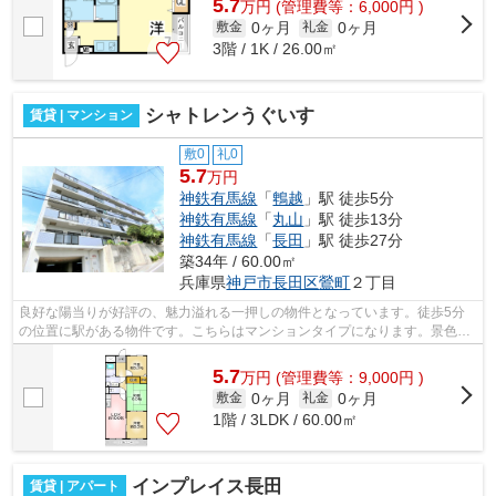
5.7
万
円
(管理費等：6,000円 )
0ヶ月
0ヶ月
敷金
礼金
3階 / 1K / 26.00㎡
シャトレンうぐいす
賃貸 | マンション
敷0
礼0
5.7
万円
神鉄有馬線
「
鵯越
」駅 徒歩5分
神鉄有馬線
「
丸山
」駅 徒歩13分
神鉄有馬線
「
長田
」駅 徒歩27分
築34年 / 60.00㎡
兵庫県
神戸市長田区
鶯町
２丁目
良好な陽当りが好評の、魅力溢れる一押しの物件となっています。徒歩5分
の位置に駅がある物件です。こちらはマンションタイプになります。景色を
眺めることには心を癒す効果があり、視...
5.7
万
円
(管理費等：9,000円 )
0ヶ月
0ヶ月
敷金
礼金
1階 / 3LDK / 60.00㎡
インプレイス長田
賃貸 | アパート