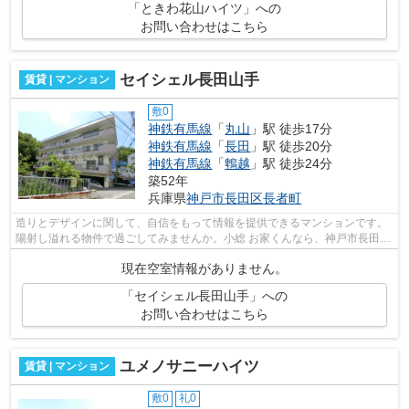
「ときわ花山ハイツ」への
お問い合わせはこちら
セイシェル長田山手
賃貸 | マンション
敷0
神鉄有馬線
「
丸山
」駅 徒歩17分
神鉄有馬線
「
長田
」駅 徒歩20分
神鉄有馬線
「
鵯越
」駅 徒歩24分
築52年
兵庫県
神戸市長田区
長者町
造りとデザインに関して、自信をもって情報を提供できるマンションです。
陽射し溢れる物件で過ごしてみませんか。小総 お家くんなら、神戸市長田区
エリアの賃貸情報も満載。お問い合わ...
現在空室情報がありません。
「セイシェル長田山手」への
お問い合わせはこちら
ユメノサニーハイツ
賃貸 | マンション
敷0
礼0