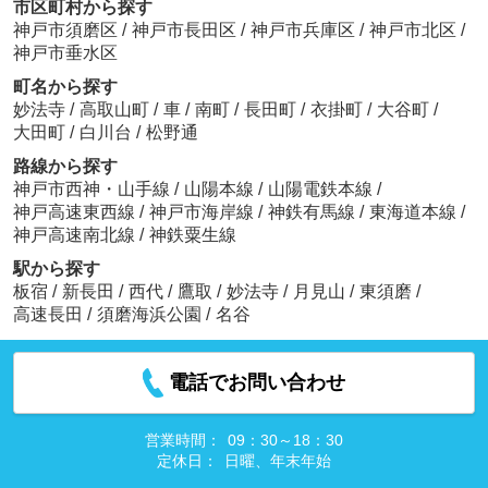
市区町村から探す
神戸市須磨区
/
神戸市長田区
/
神戸市兵庫区
/
神戸市北区
/
神戸市垂水区
町名から探す
妙法寺
/
高取山町
/
車
/
南町
/
長田町
/
衣掛町
/
大谷町
/
大田町
/
白川台
/
松野通
路線から探す
神戸市西神・山手線
/
山陽本線
/
山陽電鉄本線
/
神戸高速東西線
/
神戸市海岸線
/
神鉄有馬線
/
東海道本線
/
神戸高速南北線
/
神鉄粟生線
駅から探す
板宿
/
新長田
/
西代
/
鷹取
/
妙法寺
/
月見山
/
東須磨
/
高速長田
/
須磨海浜公園
/
名谷
電話でお問い合わせ
営業時間：
09：30～18：30
定休日：
日曜、年末年始