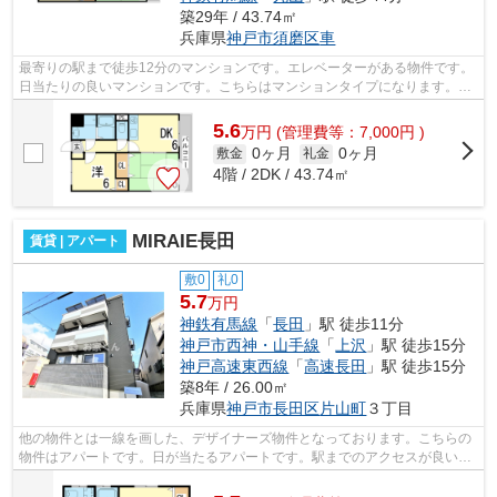
築29年 / 43.74㎡
兵庫県
神戸市須磨区
車
最寄りの駅まで徒歩12分のマンションです。エレベーターがある物件です。
日当たりの良いマンションです。こちらはマンションタイプになります。小
総 お家くんには神戸市須磨区エリアの...
5.6
万
円
(管理費等：7,000円 )
0ヶ月
0ヶ月
敷金
礼金
4階 / 2DK / 43.74㎡
MIRAIE長田
賃貸 | アパート
敷0
礼0
5.7
万円
神鉄有馬線
「
長田
」駅 徒歩11分
神戸市西神・山手線
「
上沢
」駅 徒歩15分
神戸高速東西線
「
高速長田
」駅 徒歩15分
築8年 / 26.00㎡
兵庫県
神戸市長田区
片山町
３丁目
他の物件とは一線を画した、デザイナーズ物件となっております。こちらの
物件はアパートです。日が当たるアパートです。駅までのアクセスが良い、
徒歩11分のところに位置する物件です...