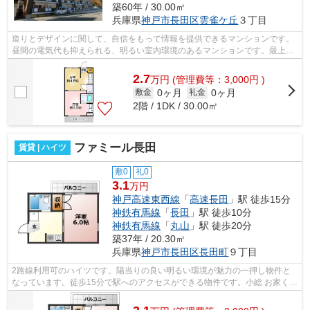
築60年 / 30.00㎡
兵庫県
神戸市長田区
雲雀ケ丘
３丁目
造りとデザインに関して、自信をもって情報を提供できるマンションです。
昼間の電気代も抑えられる、明るい室内環境のあるマンションです。最上階
の物件です。私達小総 お家くんには...
2.7
万
円
(管理費等：3,000円 )
0ヶ月
0ヶ月
敷金
礼金
2階 / 1DK / 30.00㎡
ファミール長田
賃貸 | ハイツ
敷0
礼0
3.1
万円
神戸高速東西線
「
高速長田
」駅 徒歩15分
神鉄有馬線
「
長田
」駅 徒歩10分
神鉄有馬線
「
丸山
」駅 徒歩20分
築37年 / 20.30㎡
兵庫県
神戸市長田区
長田町
９丁目
2路線利用可のハイツです。陽当りの良い明るい環境が魅力の一押し物件と
なっています。徒歩15分で駅へのアクセスができる物件です。小総 お家くん
には神戸市長田区エリアの賃貸情報が...