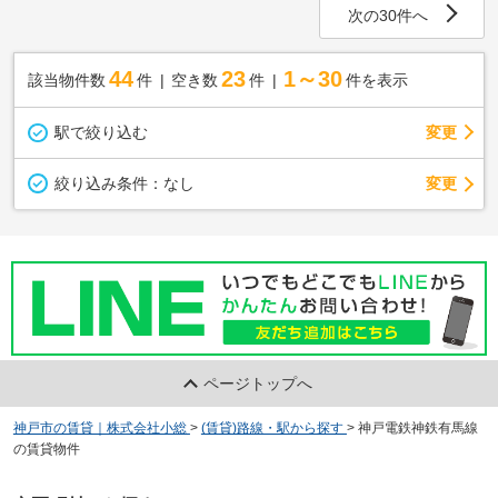
次の30件へ
44
23
1～30
該当物件数
件
空き数
件
件を表示
駅で絞り込む
変更
変更
絞り込み条件：
なし
ページトップへ
神戸市の賃貸｜株式会社小総
>
(賃貸)路線・駅から探す
>
神戸電鉄神鉄有馬線
の賃貸物件