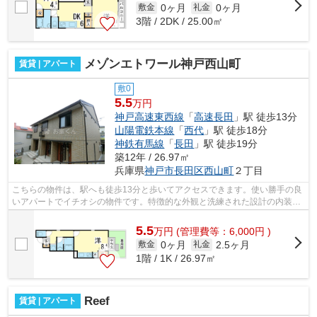
0ヶ月
0ヶ月
敷金
礼金
3階 / 2DK / 25.00㎡
メゾンエトワール神戸西山町
賃貸 | アパート
敷0
5.5
万円
神戸高速東西線
「
高速長田
」駅 徒歩13分
山陽電鉄本線
「
西代
」駅 徒歩18分
神鉄有馬線
「
長田
」駅 徒歩19分
築12年 / 26.97㎡
兵庫県
神戸市長田区
西山町
２丁目
こちらの物件は、駅へも徒歩13分と歩いてアクセスできます。使い勝手の良
いアパートでイチオシの物件です。特徴的な外観と洗練された設計の内装を
持つデザイナーズ。室内を明るく照ら...
5.5
万
円
(管理費等：6,000円 )
0ヶ月
2.5ヶ月
敷金
礼金
1階 / 1K / 26.97㎡
Reef
賃貸 | アパート