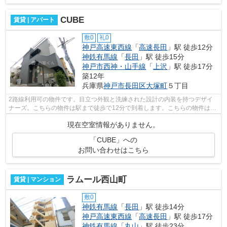
CUBE
賃貸 | アパート
敷0
礼0
神戸高速東西線
「
高速長田
」駅 徒歩12分
神鉄有馬線
「
長田
」駅 徒歩15分
神戸市西神・山手線
「
上沢
」駅 徒歩17分
築12年
兵庫県
神戸市長田区
大塚町
５丁目
2路線利用可の物件です。目立つ外観と洗練された設計の内装を持つデザイ
ナーズ。こちらの物件は駅まで徒歩で12分で到着します。こちらの物件はア
パートです。小総には神戸市長田区エリ...
現在空室情報がありません。
「CUBE」への
お問い合わせはこちら
ラムール西山町
賃貸 | マンション
敷0
神鉄有馬線
「
長田
」駅 徒歩14分
神戸高速東西線
「
高速長田
」駅 徒歩17分
神鉄有馬線
「
丸山
」駅 徒歩23分