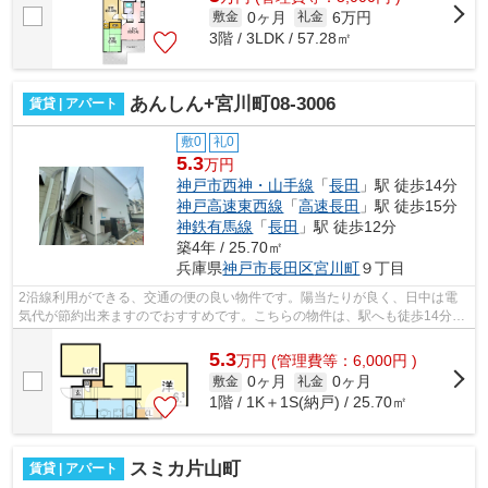
0ヶ月
6万円
敷金
礼金
3階 / 3LDK / 57.28㎡
あんしん+宮川町08-3006
賃貸 | アパート
敷0
礼0
5.3
万円
神戸市西神・山手線
「
長田
」駅 徒歩14分
神戸高速東西線
「
高速長田
」駅 徒歩15分
神鉄有馬線
「
長田
」駅 徒歩12分
築4年 / 25.70㎡
兵庫県
神戸市長田区
宮川町
９丁目
2沿線利用ができる、交通の便の良い物件です。陽当たりが良く、日中は電
気代が節約出来ますのでおすすめです。こちらの物件は、駅へも徒歩14分と
歩いてアクセスできます。令和4年築の...
5.3
万
円
(管理費等：6,000円 )
0ヶ月
0ヶ月
敷金
礼金
1階 / 1K＋1S(納戸) / 25.70㎡
スミカ片山町
賃貸 | アパート