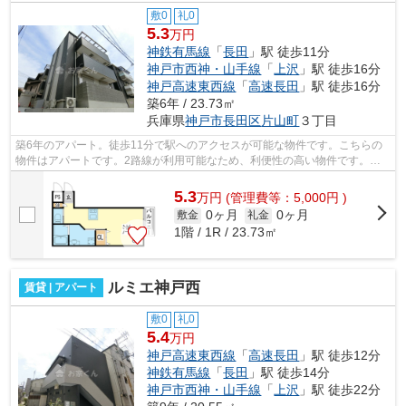
敷0
礼0
5.3
万円
神鉄有馬線
「
長田
」駅 徒歩11分
神戸市西神・山手線
「
上沢
」駅 徒歩16分
神戸高速東西線
「
高速長田
」駅 徒歩16分
築6年 / 23.73㎡
兵庫県
神戸市長田区
片山町
３丁目
築6年のアパート。徒歩11分で駅へのアクセスが可能な物件です。こちらの
物件はアパートです。2路線が利用可能なため、利便性の高い物件です。丁
寧かつ迅速な対応がモットーの小総。お...
5.3
万
円
(管理費等：5,000円 )
0ヶ月
0ヶ月
敷金
礼金
1階 / 1R / 23.73㎡
ルミエ神戸西
賃貸 | アパート
敷0
礼0
5.4
万円
神戸高速東西線
「
高速長田
」駅 徒歩12分
神鉄有馬線
「
長田
」駅 徒歩14分
神戸市西神・山手線
「
上沢
」駅 徒歩22分