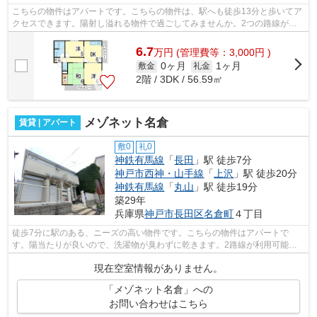
こちらの物件はアパートです。こちらの物件は、駅へも徒歩13分と歩いてア
クセスできます。陽射し溢れる物件で過ごしてみませんか。2つの路線が利
用可能で、片方の路線にトラブルがあっ...
6.7
万
円
(管理費等：3,000円 )
0ヶ月
1ヶ月
敷金
礼金
2階 / 3DK / 56.59㎡
メゾネット名倉
賃貸 | アパート
敷0
礼0
神鉄有馬線
「
長田
」駅 徒歩7分
神戸市西神・山手線
「
上沢
」駅 徒歩20分
神鉄有馬線
「
丸山
」駅 徒歩19分
築29年
兵庫県
神戸市長田区
名倉町
４丁目
徒歩7分に駅のある、ニーズの高い物件です。こちらの物件はアパートで
す。陽当たりが良いので、洗濯物が臭わずに乾きます。2路線が利用可能な
ため、利便性の高い物件です。小総 お家く...
現在空室情報がありません。
「メゾネット名倉」への
お問い合わせはこちら