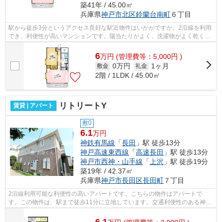
築41年 / 45.00㎡
兵庫県
神戸市北区
鈴蘭台南町
６丁目
駅から徒歩3分というアクセス良好な駅近物件はいかがですか。2沿線を利用
でき、利便性が高いマンションです。陽当たりがよく、洗濯物がよく乾く物
件です。造りとデザインに関して、自...
6
万
円
(管理費等：5,000円 )
0万円
1ヶ月
敷金
礼金
2階 / 1LDK / 45.00㎡
リトリートY
賃貸 | アパート
敷0
6.1
万円
神鉄有馬線
「
長田
」駅 徒歩13分
神戸高速東西線
「
高速長田
」駅 徒歩13分
神戸市西神・山手線
「
上沢
」駅 徒歩19分
築19年 / 42.37㎡
兵庫県
神戸市長田区
長田町
７丁目
2沿線利用可能な利便性の高いアパートです。こちらの物件はアパートで
す。この物件は、駅まで徒歩11分に立地しています。交通利便性のある神戸
市西神・山手線長田周辺の物件情報のこと...