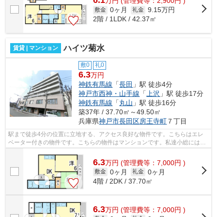
6.1
万
円
(管理費等：2,900円 )
0ヶ月
9.15万円
敷金
礼金
2階 / 1LDK / 42.37㎡
ハイツ菊水
賃貸 | マンション
敷0
礼0
6.3
万円
神鉄有馬線
「
長田
」駅 徒歩4分
神戸市西神・山手線
「
上沢
」駅 徒歩17分
神鉄有馬線
「
丸山
」駅 徒歩16分
築37年 / 37.70㎡～49.50㎡
兵庫県
神戸市長田区
房王寺町
７丁目
駅まで徒歩4分の位置に立地する、アクセス良好な物件です。こちらはエレ
ベーター付きの物件です。こちらの物件はマンションです。私達小総には、
経験と知識が豊富なスタッフが勢ぞろい...
6.3
万
円
(管理費等：7,000円 )
0ヶ月
0ヶ月
敷金
礼金
4階 / 2DK / 37.70㎡
6.3
万
円
(管理費等：7,000円 )