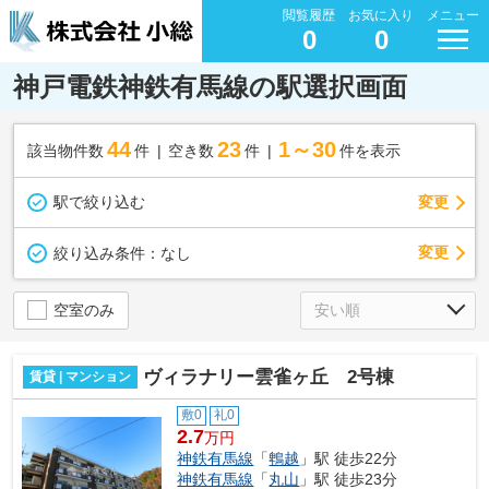
閲覧履歴
お気に入り
メニュー
0
0
神戸電鉄神鉄有馬線の駅選択画面
44
23
1～30
該当物件数
件
空き数
件
件を表示
駅で絞り込む
変更
変更
絞り込み条件：
なし
空室のみ
ヴィラナリー雲雀ヶ丘 2号棟
賃貸 | マンション
敷0
礼0
2.7
万円
神鉄有馬線
「
鵯越
」駅 徒歩22分
神鉄有馬線
「
丸山
」駅 徒歩23分