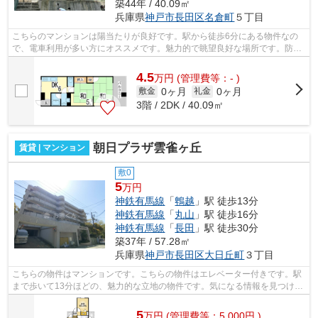
築44年 / 40.09㎡
兵庫県
神戸市長田区
名倉町
５丁目
こちらのマンションは陽当たりが良好です。駅から徒歩6分にある物件なの
で、電車利用が多い方にオススメです。魅力的で眺望良好な場所です。防犯
対策もバッチリなマンションタイプの物...
4.5
万
円
(管理費等：- )
0ヶ月
0ヶ月
敷金
礼金
3階 / 2DK / 40.09㎡
朝日プラザ雲雀ヶ丘
賃貸 | マンション
敷0
5
万円
神鉄有馬線
「
鵯越
」駅 徒歩13分
神鉄有馬線
「
丸山
」駅 徒歩16分
神鉄有馬線
「
長田
」駅 徒歩30分
築37年 / 57.28㎡
兵庫県
神戸市長田区
大日丘町
３丁目
こちらの物件はマンションです。こちらの物件はエレベーター付きです。駅
まで歩いて13分ほどの、魅力的な立地の物件です。気になる情報を見つけた
ら、まずはお電話078-798-7091かアド...
5
万
円
(管理費等：5,000円 )