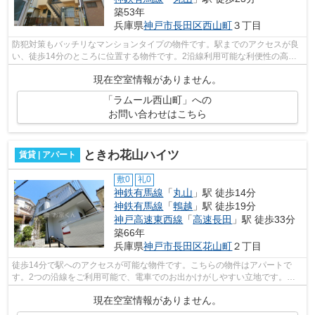
築53年
兵庫県
神戸市長田区
西山町
３丁目
防犯対策もバッチリなマンションタイプの物件です。駅までのアクセスが良
い、徒歩14分のところに位置する物件です。2沿線利用可能な利便性の高い
物件です。多くの方がこだわる、陽の当...
現在空室情報がありません。
「ラムール西山町」への
お問い合わせはこちら
ときわ花山ハイツ
賃貸 | アパート
敷0
礼0
神鉄有馬線
「
丸山
」駅 徒歩14分
神鉄有馬線
「
鵯越
」駅 徒歩19分
神戸高速東西線
「
高速長田
」駅 徒歩33分
築66年
兵庫県
神戸市長田区
花山町
２丁目
徒歩14分で駅へのアクセスが可能な物件です。こちらの物件はアパートで
す。2つの沿線をご利用可能で、電車でのお出かけがしやすい立地です。神
戸市長田区にある物件をお探しなら078-79...
現在空室情報がありません。