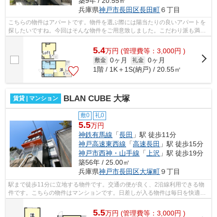
築9年 / 20.55㎡
兵庫県
神戸市長田区
長田町
６丁目
こちらの物件はアパートです。物件を選ぶ際には陽当たりの良いアパートを
探したいですね。今回はそんな物件をご用意致しました。こだわり派も満足
できるデザイナーズアパートです。こ...
5.4
万
円
(管理費等：3,000円 )
0ヶ月
0ヶ月
敷金
礼金
1階 / 1K＋1S(納戸) / 20.55㎡
BLAN CUBE 大塚
賃貸 | マンション
敷0
礼0
5.5
万円
神鉄有馬線
「
長田
」駅 徒歩11分
神戸高速東西線
「
高速長田
」駅 徒歩15分
神戸市西神・山手線
「
上沢
」駅 徒歩19分
築56年 / 25.00㎡
兵庫県
神戸市長田区
大塚町
９丁目
駅まで徒歩11分に立地する物件です。交通の便が良く、2沿線利用できる物
件です。こちらの物件はマンションです。日差しが入る物件は毎日を快適に
過ごす事ができる物件です。神戸市長田...
5.5
万
円
(管理費等：3,000円 )