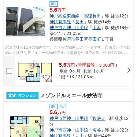
敷0
5.6
万円
神戸高速東西線
「
高速長田
」駅 徒歩12分
神鉄有馬線
「
長田
」駅 徒歩14分
神戸市西神・山手線
「
上沢
」駅 徒歩18分
築14年 / 21.03㎡
兵庫県
神戸市長田区
長田町
６丁目
駅まで徒歩12分の物件です。こちらの物件はアパートです。自由度が非常に
高いと評判なデザイナーズ物件物件。2沿線を利用できる、利便性の高い物
件です。神戸市長田区エリアの賃貸情報...
5.6
万
円
(管理費等：3,000円 )
0ヶ月
1ヶ月
敷金
礼金
1階 / 1K / 21.03㎡
メゾンドルミエール妙法寺
賃貸 | マンション
敷0
礼0
5.6
万円
神戸市西神・山手線
「
妙法寺
」駅 徒歩12
分
神戸市西神・山手線
「
名谷
」駅 徒歩32分
神鉄有馬線
「
丸山
」駅 徒歩44分