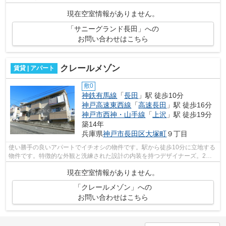
様の様々なニーズに応える小総では、豊...
現在空室情報がありません。
「サニーグランド長田」への
お問い合わせはこちら
クレールメゾン
賃貸 | アパート
敷0
神鉄有馬線
「
長田
」駅 徒歩10分
神戸高速東西線
「
高速長田
」駅 徒歩16分
神戸市西神・山手線
「
上沢
」駅 徒歩19分
築14年
兵庫県
神戸市長田区
大塚町
９丁目
使い勝手の良いアパートでイチオシの物件です。駅から徒歩10分に立地する
物件です。特徴的な外観と洗練された設計の内装を持つデザイナーズ。2つ
の路線をご利用できる場所にあり、アク...
現在空室情報がありません。
「クレールメゾン」への
お問い合わせはこちら