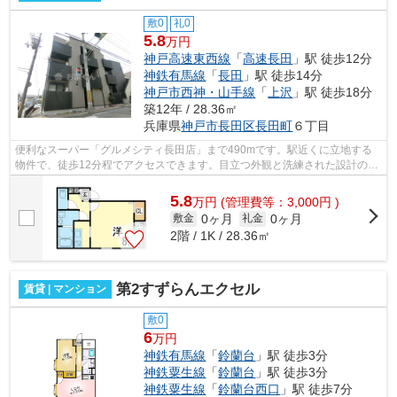
敷0
礼0
5.8
万円
神戸高速東西線
「
高速長田
」駅 徒歩12分
神鉄有馬線
「
長田
」駅 徒歩14分
神戸市西神・山手線
「
上沢
」駅 徒歩18分
築12年 / 28.36㎡
兵庫県
神戸市長田区
長田町
６丁目
便利なスーパー「グルメシティ長田店」まで490mです。駅近くに立地する
物件で、徒歩12分程でアクセスできます。目立つ外観と洗練された設計の内
装を持つデザイナーズ。こちらの物件は...
5.8
万
円
(管理費等：3,000円 )
0ヶ月
0ヶ月
敷金
礼金
2階 / 1K / 28.36㎡
第2すずらんエクセル
賃貸 | マンション
敷0
6
万円
神鉄有馬線
「
鈴蘭台
」駅 徒歩3分
神鉄粟生線
「
鈴蘭台
」駅 徒歩3分
神鉄粟生線
「
鈴蘭台西口
」駅 徒歩7分