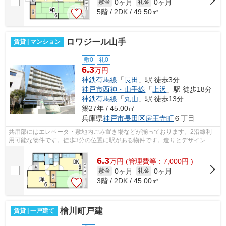
0ヶ月
0ヶ月
敷金
礼金
5階 / 2DK / 49.50㎡
ロワジール山手
賃貸 | マンション
敷0
礼0
6.3
万円
神鉄有馬線
「
長田
」駅 徒歩3分
神戸市西神・山手線
「
上沢
」駅 徒歩18分
神鉄有馬線
「
丸山
」駅 徒歩13分
築27年 / 45.00㎡
兵庫県
神戸市長田区
房王寺町
６丁目
共用部にはエレベータ・敷地内ごみ置き場などが揃っております。2沿線利
用可能な物件です。徒歩3分の位置に駅がある物件です。造りとデザインに
関して、自信をもって情報を提供できる...
6.3
万
円
(管理費等：7,000円 )
0ヶ月
0ヶ月
敷金
礼金
3階 / 2DK / 45.00㎡
檜川町戸建
賃貸 | 一戸建て