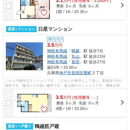
3.1
万
円
(管理費等：3,000円 )
0ヶ月
0ヶ月
敷金
礼金
1階 / 1K / 20.30㎡
日星マンション
賃貸 | マンション
敷0
礼0
3.5
万円
神鉄有馬線
「
鵯越
」駅 徒歩7分
神鉄有馬線
「
丸山
」駅 徒歩13分
神鉄有馬線
「
長田
」駅 徒歩27分
築53年 / 33.00㎡
兵庫県
神戸市長田区
鶯町
２丁目
こちらの物件はマンションです。こだわりの条件として多い、駅徒歩7分の
物件です。陽当たりの良い物件です。最上階のマンションです。興味を持っ
た方は是非お気軽にお問い合せ下さい。...
3.5
万
円
(管理費等：- )
0ヶ月
0ヶ月
敷金
礼金
4階 / 1R / 33.00㎡
鵯越筋戸建
賃貸 | 一戸建て