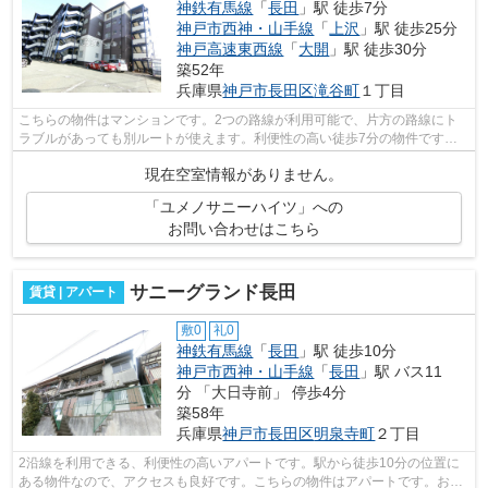
神鉄有馬線
「
長田
」駅 徒歩7分
神戸市西神・山手線
「
上沢
」駅 徒歩25分
神戸高速東西線
「
大開
」駅 徒歩30分
築52年
兵庫県
神戸市長田区
滝谷町
１丁目
こちらの物件はマンションです。2つの路線が利用可能で、片方の路線にト
ラブルがあっても別ルートが使えます。利便性の高い徒歩7分の物件です。
神鉄有馬線長田近辺の物件のことなら、...
現在空室情報がありません。
「ユメノサニーハイツ」への
お問い合わせはこちら
サニーグランド長田
賃貸 | アパート
敷0
礼0
神鉄有馬線
「
長田
」駅 徒歩10分
神戸市西神・山手線
「
長田
」駅 バス11
分 「大日寺前」 停歩4分
築58年
兵庫県
神戸市長田区
明泉寺町
２丁目
2沿線を利用できる、利便性の高いアパートです。駅から徒歩10分の位置に
ある物件なので、アクセスも良好です。こちらの物件はアパートです。お客