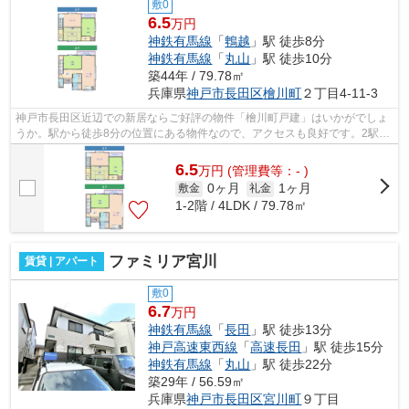
敷0
6.5
万円
神鉄有馬線
「
鵯越
」駅 徒歩8分
神鉄有馬線
「
丸山
」駅 徒歩10分
築44年 / 79.78㎡
兵庫県
神戸市長田区
檜川町
２丁目4-11-3
神戸市長田区近辺での新居ならご好評の物件「檜川町戸建」はいかがでしょ
うか。駅から徒歩8分の位置にある物件なので、アクセスも良好です。2駅利
用可能なアクセスの良い一戸建てです...
6.5
万
円
(管理費等：- )
0ヶ月
1ヶ月
敷金
礼金
1-2階 / 4LDK / 79.78㎡
ファミリア宮川
賃貸 | アパート
敷0
6.7
万円
神鉄有馬線
「
長田
」駅 徒歩13分
神戸高速東西線
「
高速長田
」駅 徒歩15分
神鉄有馬線
「
丸山
」駅 徒歩22分
築29年 / 56.59㎡
兵庫県
神戸市長田区
宮川町
９丁目