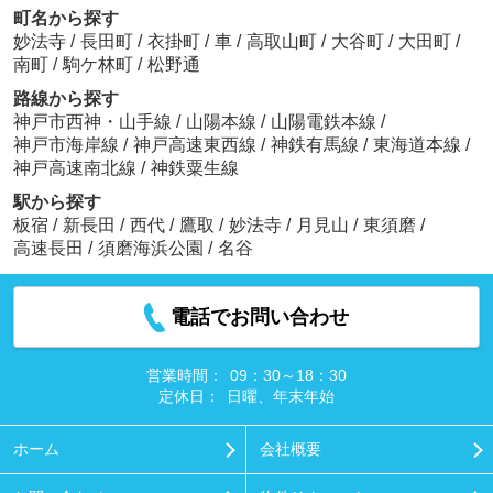
町名から探す
妙法寺
/
長田町
/
衣掛町
/
車
/
高取山町
/
大谷町
/
大田町
/
南町
/
駒ケ林町
/
松野通
路線から探す
神戸市西神・山手線
/
山陽本線
/
山陽電鉄本線
/
神戸市海岸線
/
神戸高速東西線
/
神鉄有馬線
/
東海道本線
/
神戸高速南北線
/
神鉄粟生線
駅から探す
板宿
/
新長田
/
西代
/
鷹取
/
妙法寺
/
月見山
/
東須磨
/
高速長田
/
須磨海浜公園
/
名谷
電話でお問い合わせ
営業時間：
09：30～18：30
定休日：
日曜、年末年始
ホーム
会社概要