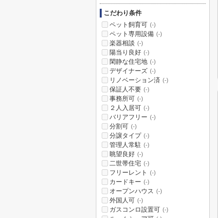
こだわり条件
ペット飼育可
(-)
ペット専用設備
(-)
楽器相談
(-)
陽当り良好
(-)
閑静な住宅地
(-)
デザイナーズ
(-)
リノベーション済
(-)
保証人不要
(-)
事務所可
(-)
２人入居可
(-)
バリアフリー
(-)
分割可
(-)
分譲タイプ
(-)
管理人常駐
(-)
眺望良好
(-)
二世帯住宅
(-)
フリーレント
(-)
カードキー
(-)
オープンハウス
(-)
外国人可
(-)
ガスコンロ設置可
(-)