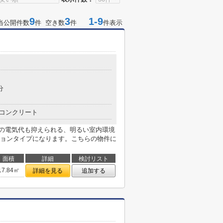
9
3
1-9
当公開件数
件 空き数
件
件表示
分
コンクリート
間の電気代も抑えられる、明るい室内環境
ョンタイプになります。こちらの物件に
面積
詳細
検討リスト
17.84㎡
詳細を見る
追加する