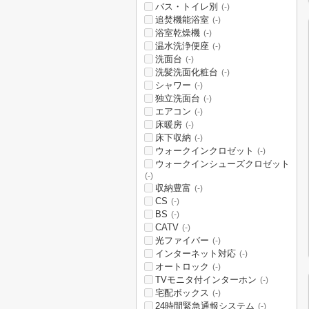
バス・トイレ別
(-)
追焚機能浴室
(-)
浴室乾燥機
(-)
温水洗浄便座
(-)
洗面台
(-)
洗髪洗面化粧台
(-)
シャワー
(-)
独立洗面台
(-)
エアコン
(-)
床暖房
(-)
床下収納
(-)
ウォークインクロゼット
(-)
ウォークインシューズクロゼット
(-)
収納豊富
(-)
CS
(-)
BS
(-)
CATV
(-)
光ファイバー
(-)
インターネット対応
(-)
オートロック
(-)
TVモニタ付インターホン
(-)
宅配ボックス
(-)
24時間緊急通報システム
(-)