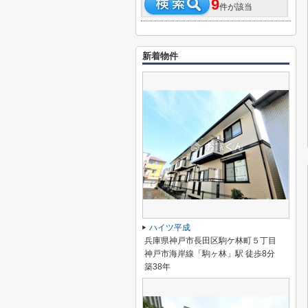
9
件が該当
新着物件
ハイツ平成
兵庫県神戸市長田区駒ケ林町５丁目
神戸市海岸線「駒ヶ林」駅 徒歩8分
築38年