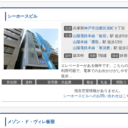
シーホースビル
兵庫県
神戸市須磨区
戎町
３丁目
住所
交通
山陽電鉄本線
「
板宿
」駅 徒歩5分
山陽本線
「
鷹取
」駅 徒歩13分
山陽電鉄本線
「
東須磨
」駅 徒歩1
築30年
7階建
鉄骨
築年
階数
構造
エレベーターがある物件です。こちらの
利用可能で、電車でのお出かけがしやす
徒歩...
所在階
賃料
管理費・共益費
敷金
礼金
間取り
現在空室情報がありません。
シーホースビルへのお問い合わせはこ
メゾン・ド・ヴィレ板宿