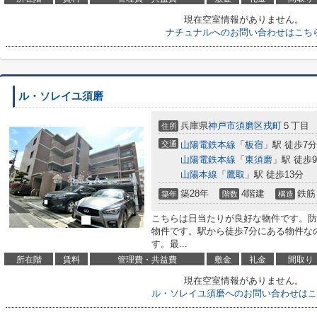
現在空室情報がありません。
ナチュナルへのお問い合わせはこち
ル・ソレイユ須磨
兵庫県
神戸市須磨区
戎町
５丁目
住所
交通
山陽電鉄本線
「
板宿
」駅 徒歩7分
山陽電鉄本線
「
東須磨
」駅 徒歩
山陽本線
「
鷹取
」駅 徒歩13分
築28年
4階建
鉄筋
築年
階数
構造
こちらは日当たりが良好な物件です。防
物件です。駅から徒歩7分にある物件な
す。最...
所在階
賃料
管理費・共益費
敷金
礼金
間取り
現在空室情報がありません。
ル・ソレイユ須磨へのお問い合わせはこ