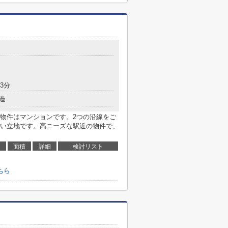
3分
造
物件はマンションです。2つの沿線をご
い立地です。高ニーズな駅近の物件で、
面積
詳細
検討リスト
ちら