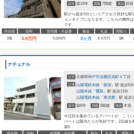
築18年
7階建
鉄筋
築年
階数
構造
駅から徒歩5分というアクセス良好な駅
ョンタイプになります。こちらの物件は
です...
所在階
賃料
管理費・共益費
敷金
礼金
間取り
5.9
万円
0ヶ月
3階
5,000円
6.4万円
1K
ナチュナル
兵庫県
神戸市須磨区
戎町
４丁目
住所
交通
山陽電鉄本線
「
板宿
」駅 徒歩5分
山陽本線
「
鷹取
」駅 徒歩13分
山陽電鉄本線
「
東須磨
」駅 徒歩1
築8年
3階建
木造
築年
階数
構造
今注目を集めているアパートが、こうい
パートは陽当たりが良好です。2沿線を
築5...
所在階
賃料
管理費・共益費
敷金
礼金
間取り