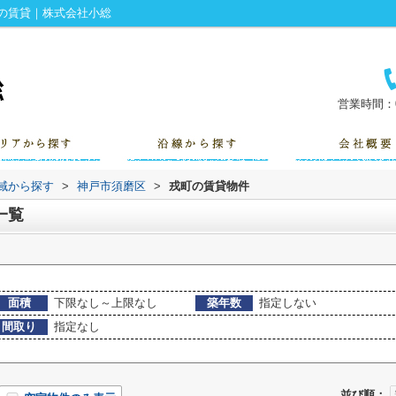
の賃貸｜株式会社小総
営業時間：0
地域から探す
>
神戸市須磨区
>
戎町の賃貸物件
一覧
面積
下限なし～上限なし
築年数
指定しない
間取り
指定なし
並び順：