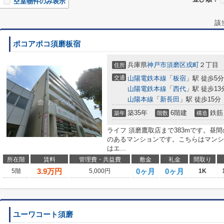
空室物件のみ表示
該
ポコアポコ須磨板宿
兵庫県
神戸市須磨区
戎町
２丁目
住所
交通
山陽電鉄本線
「
板宿
」駅 徒歩5分
山陽電鉄本線
「
西代
」駅 徒歩13
山陽本線
「
新長田
」駅 徒歩15分
築35年
6階建
鉄筋
築年
階数
構造
ライフ 須磨鷹取店まで383mです。昼
のあるマンションです。こちらはマンシ
はエ...
所在階
賃料
管理費・共益費
敷金
礼金
間取り
3.9
万円
0ヶ月
0ヶ月
5階
5,000円
1K
ユーワコート須磨