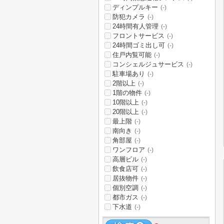
ディンプルキー
(-)
防犯カメラ
(-)
24時間有人管理
(-)
フロントサービス
(-)
24時間ゴミ出し可
(-)
住戸内覧可能
(-)
コンシェルジュサービス
(-)
駐車場あり
(-)
2階以上
(-)
1階の物件
(-)
10階以上
(-)
20階以上
(-)
最上階
(-)
南向き
(-)
角部屋
(-)
ワンフロア
(-)
高層ビル
(-)
飲食店可
(-)
居抜物件
(-)
個別空調
(-)
都市ガス
(-)
下水道
(-)