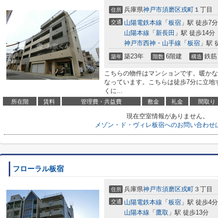
兵庫県
神戸市須磨区
戎町
１丁目
住所
交通
山陽電鉄本線
「
板宿
」駅 徒歩7分
山陽本線
「
新長田
」駅 徒歩14分
神戸市西神・山手線
「
板宿
」駅 
築23年
6階建
鉄筋
築年
階数
構造
こちらの物件はマンションです。暖かな
なっています。こちらは徒歩7分に立地
くに...
所在階
賃料
管理費・共益費
敷金
礼金
間取り
現在空室情報がありません。
メゾン・ド・ヴィレ板宿へのお問い合わせ
フローラル板宿
兵庫県
神戸市須磨区
戎町
３丁目
住所
交通
山陽電鉄本線
「
板宿
」駅 徒歩4分
山陽本線
「
鷹取
」駅 徒歩13分