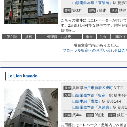
山陽電鉄本線
「
東須磨
」駅 徒歩1
築33年
7階建
鉄筋
築年
階数
構造
こちらの物件にはエレベーターが付いて
す。2沿線利用可能な物件です。眺望良
貸情報...
所在階
賃料
管理費・共益費
敷金
礼金
間取り
現在空室情報がありません。
フローラル板宿へのお問い合わせはこ
Le Lien Itayado
兵庫県
神戸市須磨区
戎町
３丁目
住所
交通
山陽電鉄本線
「
板宿
」駅 徒歩4分
山陽本線
「
鷹取
」駅 徒歩14分
山陽電鉄本線
「
東須磨
」駅 徒歩1
築4年
9階建
鉄筋
築年
階数
構造
共用部にはエレベータ・敷地内ごみ置き