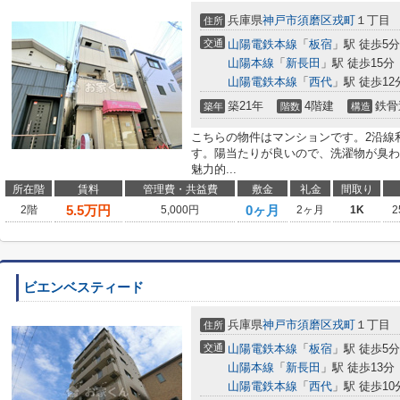
兵庫県
神戸市須磨区
戎町
１丁目
住所
交通
山陽電鉄本線
「
板宿
」駅 徒歩5分
山陽本線
「
新長田
」駅 徒歩15分
山陽電鉄本線
「
西代
」駅 徒歩12
築21年
4階建
鉄骨
築年
階数
構造
こちらの物件はマンションです。2沿線
す。陽当たりが良いので、洗濯物が臭わ
魅力的...
所在階
賃料
管理費・共益費
敷金
礼金
間取り
5.5
万円
0ヶ月
2階
5,000円
2ヶ月
1K
2
ビエンベスティード
兵庫県
神戸市須磨区
戎町
１丁目
住所
交通
山陽電鉄本線
「
板宿
」駅 徒歩5分
山陽本線
「
新長田
」駅 徒歩13分
山陽電鉄本線
「
西代
」駅 徒歩10