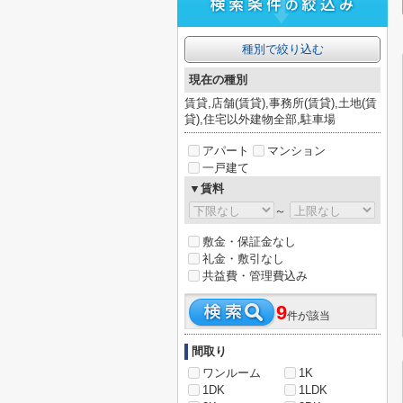
種別で絞り込む
現在の種別
賃貸,店舗(賃貸),事務所(賃貸),土地(賃
貸),住宅以外建物全部,駐車場
アパート
マンション
一戸建て
▼賃料
～
敷金・保証金なし
礼金・敷引なし
共益費・管理費込み
9
件が該当
間取り
ワンルーム
1K
1DK
1LDK