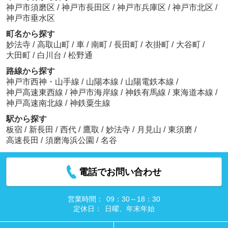
神戸市須磨区
/
神戸市長田区
/
神戸市兵庫区
/
神戸市北区
/
神戸市垂水区
町名から探す
妙法寺
/
高取山町
/
車
/
南町
/
長田町
/
衣掛町
/
大谷町
/
大田町
/
白川台
/
松野通
路線から探す
神戸市西神・山手線
/
山陽本線
/
山陽電鉄本線
/
神戸高速東西線
/
神戸市海岸線
/
神鉄有馬線
/
東海道本線
/
神戸高速南北線
/
神鉄粟生線
駅から探す
板宿
/
新長田
/
西代
/
鷹取
/
妙法寺
/
月見山
/
東須磨
/
高速長田
/
須磨海浜公園
/
名谷
電話でお問い合わせ
営業時間：
09：30～18：30
定休日：
日曜、年末年始