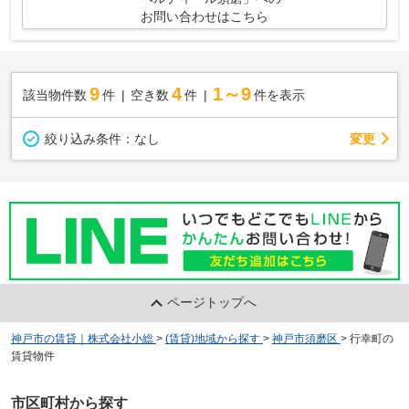
お問い合わせはこちら
9
4
1～9
該当物件数
件
空き数
件
件を表示
変更
絞り込み条件：
なし
ページトップへ
神戸市の賃貸｜株式会社小総
>
(賃貸)地域から探す
>
神戸市須磨区
>
行幸町の
賃貸物件
市区町村から探す