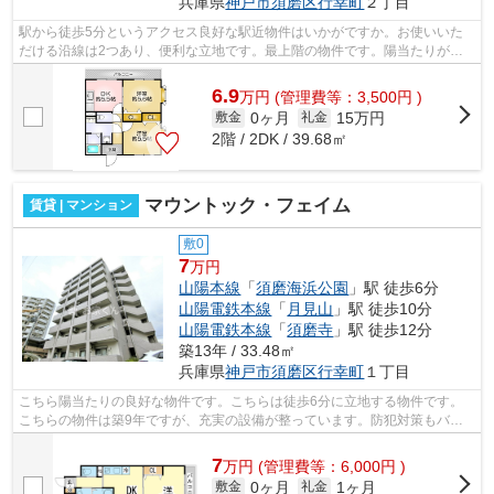
兵庫県
神戸市須磨区
行幸町
２丁目
駅から徒歩5分というアクセス良好な駅近物件はいかがですか。お使いいた
だける沿線は2つあり、便利な立地です。最上階の物件です。陽当たりが良
好な物件です。小総なら、神戸市須磨区...
6.9
万
円
(管理費等：3,500円 )
0ヶ月
15万円
敷金
礼金
2階 / 2DK / 39.68㎡
マウントック・フェイム
賃貸 | マンション
敷0
7
万円
山陽本線
「
須磨海浜公園
」駅 徒歩6分
山陽電鉄本線
「
月見山
」駅 徒歩10分
山陽電鉄本線
「
須磨寺
」駅 徒歩12分
築13年 / 33.48㎡
兵庫県
神戸市須磨区
行幸町
１丁目
こちら陽当たりの良好な物件です。こちらは徒歩6分に立地する物件です。
こちらの物件は築9年ですが、充実の設備が整っています。防犯対策もバッ
チリなマンションタイプの物件です。小...
7
万
円
(管理費等：6,000円 )
0ヶ月
1ヶ月
敷金
礼金