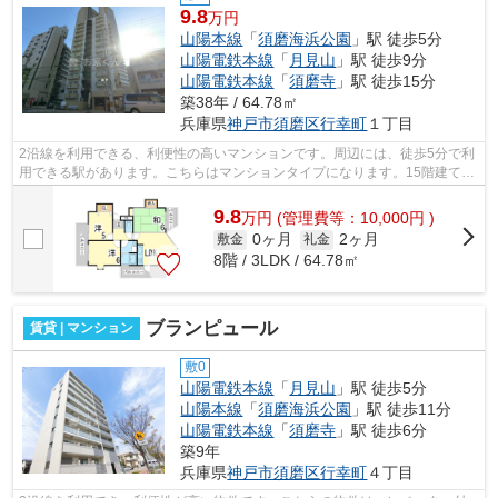
9.8
万円
山陽本線
「
須磨海浜公園
」駅 徒歩5分
山陽電鉄本線
「
月見山
」駅 徒歩9分
山陽電鉄本線
「
須磨寺
」駅 徒歩15分
築38年 / 64.78㎡
兵庫県
神戸市須磨区
行幸町
１丁目
2沿線を利用できる、利便性の高いマンションです。周辺には、徒歩5分で利
用できる駅があります。こちらはマンションタイプになります。15階建ての
建物で地域にマッチしたマンション。...
9.8
万
円
(管理費等：10,000円 )
0ヶ月
2ヶ月
敷金
礼金
8階 / 3LDK / 64.78㎡
ブランピュール
賃貸 | マンション
敷0
山陽電鉄本線
「
月見山
」駅 徒歩5分
山陽本線
「
須磨海浜公園
」駅 徒歩11分
山陽電鉄本線
「
須磨寺
」駅 徒歩6分
築9年
兵庫県
神戸市須磨区
行幸町
４丁目