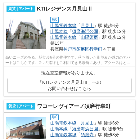
KTIレジデンス月見山Ⅱ
賃貸 | アパート
敷0
山陽電鉄本線
「
月見山
」駅 徒歩6分
山陽本線
「
須磨海浜公園
」駅 徒歩12分
山陽電鉄本線
「
山陽須磨
」駅 徒歩12分
築13年
兵庫県
神戸市須磨区
行幸町
４丁目
高いニーズのある、駅徒歩6分の物件です。落ち着いた街並みが魅力のアパ
ートはこちらです。2つの路線をご利用できる場所にあり、アクセスはとて
も便利です。陽当たりが良いので洗濯物...
現在空室情報がありません。
「KTIレジデンス月見山Ⅱ」への
お問い合わせはこちら
ワコーレヴィアーノ須磨行幸町
賃貸 | アパート
敷0
山陽電鉄本線
「
月見山
」駅 徒歩6分
山陽本線
「
須磨海浜公園
」駅 徒歩9分
山陽電鉄本線
「
須磨寺
」駅 徒歩8分