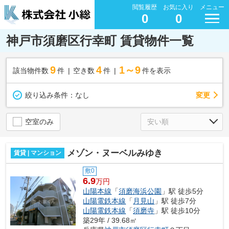
閲覧履歴
お気に入り
メニュー
0
0
神戸市須磨区行幸町 賃貸物件一覧
9
4
1～9
該当物件数
件
空き数
件
件を表示
変更
絞り込み条件：
なし
空室のみ
メゾン・ヌーベルみゆき
賃貸 | マンション
敷0
6.9
万円
山陽本線
「
須磨海浜公園
」駅 徒歩5分
山陽電鉄本線
「
月見山
」駅 徒歩7分
山陽電鉄本線
「
須磨寺
」駅 徒歩10分
築29年 / 39.68㎡