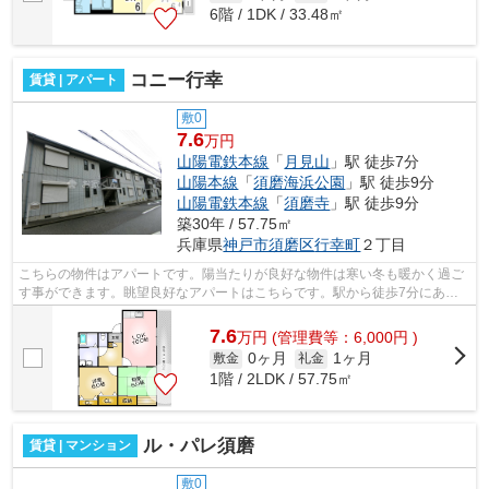
6階 / 1DK / 33.48㎡
コニー行幸
賃貸 | アパート
敷0
7.6
万円
山陽電鉄本線
「
月見山
」駅 徒歩7分
山陽本線
「
須磨海浜公園
」駅 徒歩9分
山陽電鉄本線
「
須磨寺
」駅 徒歩9分
築30年 / 57.75㎡
兵庫県
神戸市須磨区
行幸町
２丁目
こちらの物件はアパートです。陽当たりが良好な物件は寒い冬も暖かく過ご
す事ができます。眺望良好なアパートはこちらです。駅から徒歩7分にある
物件なので、電車利用が多い方にオスス...
7.6
万
円
(管理費等：6,000円 )
0ヶ月
1ヶ月
敷金
礼金
1階 / 2LDK / 57.75㎡
ル・パレ須磨
賃貸 | マンション
敷0