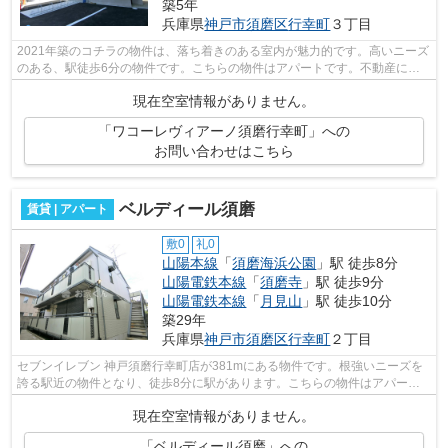
築5年
兵庫県
神戸市須磨区
行幸町
３丁目
2021年築のコチラの物件は、落ち着きのある室内が魅力的です。高いニーズ
のある、駅徒歩6分の物件です。こちらの物件はアパートです。不動産につ
いて分からない事も、豊富なノウハウを...
現在空室情報がありません。
「ワコーレヴィアーノ須磨行幸町」への
お問い合わせはこちら
ベルディール須磨
賃貸 | アパート
敷0
礼0
山陽本線
「
須磨海浜公園
」駅 徒歩8分
山陽電鉄本線
「
須磨寺
」駅 徒歩9分
山陽電鉄本線
「
月見山
」駅 徒歩10分
築29年
兵庫県
神戸市須磨区
行幸町
２丁目
セブンイレブン 神戸須磨行幸町店が381mにある物件です。根強いニーズを
誇る駅近の物件となり、徒歩8分に駅があります。こちらの物件はアパート
です。お使いいただける沿線は2つあり、...
現在空室情報がありません。
「ベルディール須磨」への