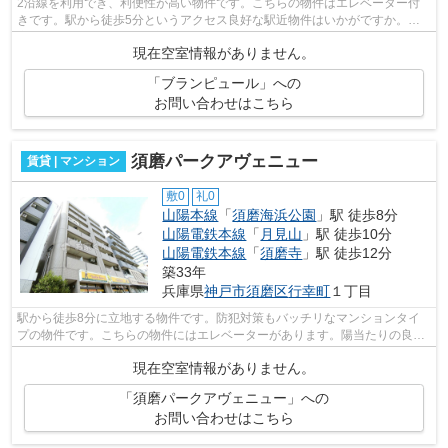
2沿線を利用でき、利便性が高い物件です。こちらの物件はエレベーター付
きです。駅から徒歩5分というアクセス良好な駅近物件はいかがですか。目
立つ外観と洗練された設計の内装を持つ...
現在空室情報がありません。
「ブランピュール」への
お問い合わせはこちら
須磨パークアヴェニュー
賃貸 | マンション
敷0
礼0
山陽本線
「
須磨海浜公園
」駅 徒歩8分
山陽電鉄本線
「
月見山
」駅 徒歩10分
山陽電鉄本線
「
須磨寺
」駅 徒歩12分
築33年
兵庫県
神戸市須磨区
行幸町
１丁目
駅から徒歩8分に立地する物件です。防犯対策もバッチリなマンションタイ
プの物件です。こちらの物件にはエレベーターがあります。陽当たりの良い
マンションです。気になる情報を見つけ...
現在空室情報がありません。
「須磨パークアヴェニュー」への
お問い合わせはこちら