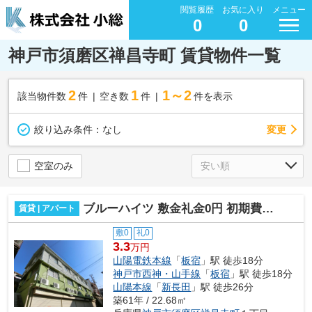
閲覧履歴
お気に入り
メニュー
0
0
神戸市須磨区禅昌寺町 賃貸物件一覧
2
1
1～2
該当物件数
件
空き数
件
件を表示
変更
絞り込み条件：
なし
空室のみ
ブルーハイツ 敷金礼金0円 初期費用家主負担プラン有
賃貸 | アパート
敷0
礼0
3.3
万円
山陽電鉄本線
「
板宿
」駅 徒歩18分
神戸市西神・山手線
「
板宿
」駅 徒歩18分
山陽本線
「
新長田
」駅 徒歩26分
築61年 / 22.68㎡