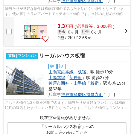
兵庫県
神戸市須磨区
禅昌寺町
１丁目
陽当たりが良好な物件は梅雨時期の湿気もたまりにくい条件となっていま
す。使い勝手の良いアパートでイチオシの物件です。当社のお勧めの物件が
山陽電鉄本線板宿周辺にあります。078-7...
3.3
万
円
(管理費等：3,000円 )
0ヶ月
0ヶ月
敷金
礼金
2階 / 2K / 22.68㎡
リーガルハウス板宿
賃貸 | マンション
敷0
礼0
山陽電鉄本線
「
板宿
」駅 徒歩19分
山陽本線
「
新長田
」駅 徒歩27分
神戸市西神・山手線
「
板宿
」駅 徒歩19分
築63年
兵庫県
神戸市須磨区
禅昌寺町
１丁目
こちらの物件は2沿線を利用できます。陽当たりが良好なマンションは梅雨
時期の湿気もたまりにくい条件となっています。こちらの物件はマンション
です。小総 お家くんスタッフが不動産...
現在空室情報がありません。
「リーガルハウス板宿」への
お問い合わせはこちら