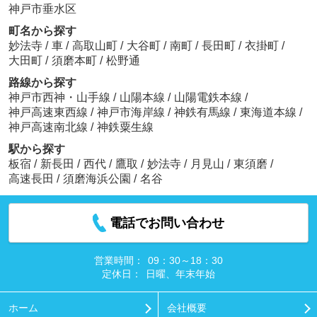
神戸市垂水区
町名から探す
妙法寺
/
車
/
高取山町
/
大谷町
/
南町
/
長田町
/
衣掛町
/
大田町
/
須磨本町
/
松野通
路線から探す
神戸市西神・山手線
/
山陽本線
/
山陽電鉄本線
/
神戸高速東西線
/
神戸市海岸線
/
神鉄有馬線
/
東海道本線
/
神戸高速南北線
/
神鉄粟生線
駅から探す
板宿
/
新長田
/
西代
/
鷹取
/
妙法寺
/
月見山
/
東須磨
/
高速長田
/
須磨海浜公園
/
名谷
電話でお問い合わせ
営業時間：
09：30～18：30
定休日：
日曜、年末年始
ホーム
会社概要