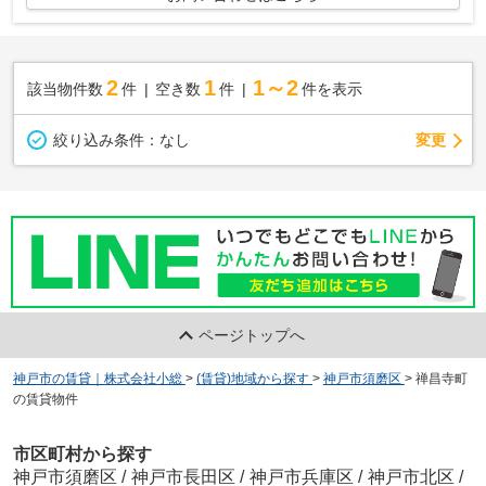
2
1
1～2
該当物件数
件
空き数
件
件を表示
変更
絞り込み条件：
なし
ページトップへ
神戸市の賃貸｜株式会社小総
>
(賃貸)地域から探す
>
神戸市須磨区
>
禅昌寺町
の賃貸物件
市区町村から探す
神戸市須磨区
/
神戸市長田区
/
神戸市兵庫区
/
神戸市北区
/