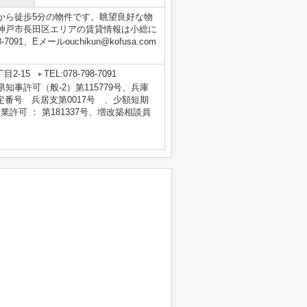
から徒歩5分の物件です。眺望良好な物
神戸市長田区エリアの賃貸情報は小総に
1、Eメールouchikun@kofusa.com
目2-15
TEL:078-798-7091
庫県知事許可（般-2）第115779号、兵庫
番号 兵居支第0017号 、少額短期
業許可 ： 第181337号、増改築相談員