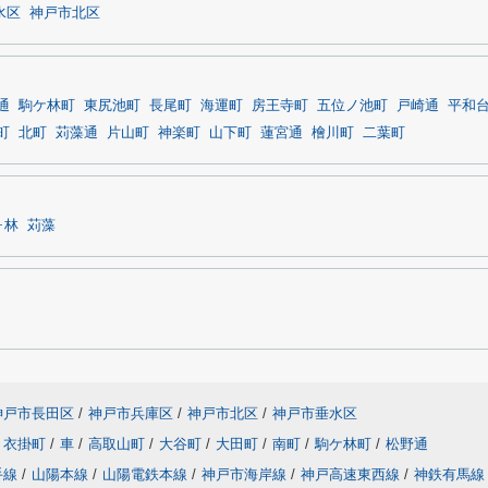
水区
神戸市北区
通
駒ケ林町
東尻池町
長尾町
海運町
房王寺町
五位ノ池町
戸崎通
平和
町
北町
苅藻通
片山町
神楽町
山下町
蓮宮通
檜川町
二葉町
ヶ林
苅藻
神戸市長田区
/
神戸市兵庫区
/
神戸市北区
/
神戸市垂水区
衣掛町
/
車
/
高取山町
/
大谷町
/
大田町
/
南町
/
駒ケ林町
/
松野通
手線
/
山陽本線
/
山陽電鉄本線
/
神戸市海岸線
/
神戸高速東西線
/
神鉄有馬線