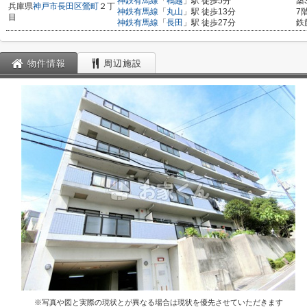
神鉄有馬線
「
鵯越
」駅 徒歩5分
築
兵庫県
神戸市長田区
鶯町
２丁
神鉄有馬線
「
丸山
」駅 徒歩13分
7
目
神鉄有馬線
「
長田
」駅 徒歩27分
鉄
物件情報
周辺施設
※写真や図と実際の現状とが異なる場合は現状を優先させていただきます