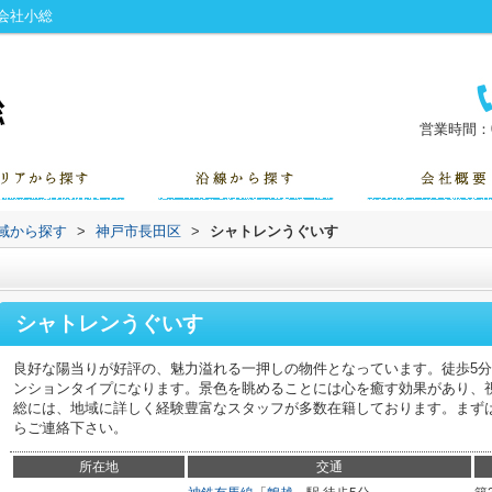
会社小総
営業時間：0
地域から探す
>
神戸市長田区
>
シャトレンうぐいす
シャトレンうぐいす
良好な陽当りが好評の、魅力溢れる一押しの物件となっています。徒歩5
ンションタイプになります。景色を眺めることには心を癒す効果があり、
総には、地域に詳しく経験豊富なスタッフが多数在籍しております。まずは078-798-7
らご連絡下さい。
所在地
交通