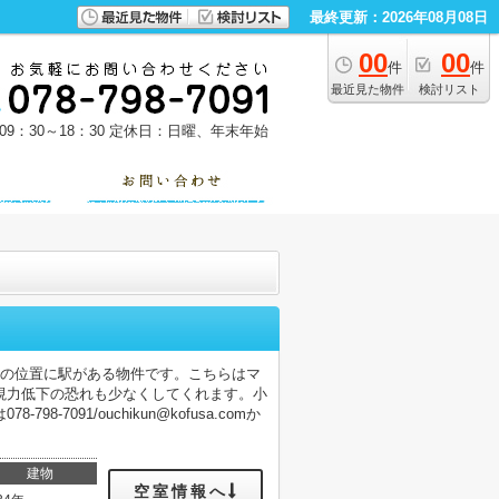
最終更新：2026年08月08日
00
00
件
件
最近見た物件
検討リスト
9：30～18：30
定休日：日曜、年末年始
分の位置に駅がある物件です。こちらはマ
視力低下の恐れも少なくしてくれます。小
091/ouchikun@kofusa.comか
建物
空室情報へ