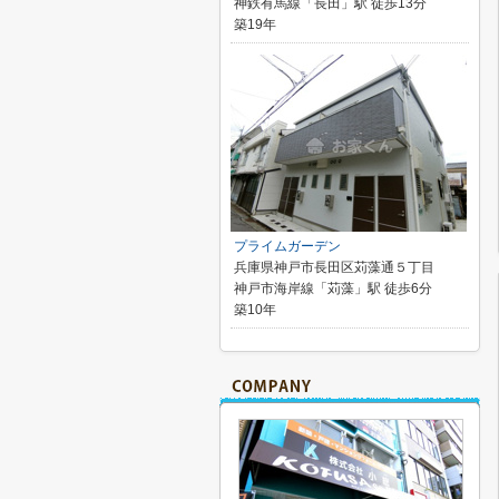
神鉄有馬線「長田」駅 徒歩13分
築19年
プライムガーデン
兵庫県神戸市長田区苅藻通５丁目
神戸市海岸線「苅藻」駅 徒歩6分
築10年