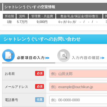
シャトレンうぐいす
の空室情報
所在階
賃料
管理費・共益費
敷金/礼金/保証金/償却/敷引
1階
5.7万円
9,000円
/
/
/
/
0ヶ月
0ヶ月
-
-
-
シャトレンうぐいす
へのお問い合わせ
お名前
必須
メールアドレス
必須
電話番号
任意