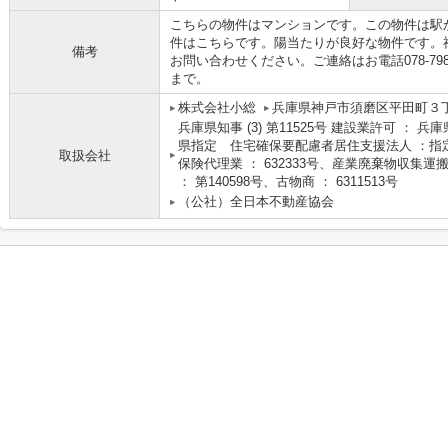
こちらの物件はマンションです。この物件は駅
件はこちらです。陽当たりが良好な物件です。
備考
お問い合わせください。ご連絡はお電話078-798-709
まで。
株式会社小総
兵庫県神戸市須磨区平田町３丁
兵庫県知事 (3) 第11525号 建設業許可 ： 兵
県指定 住宅確保要配慮者居住支援法人 ：指定
取扱会社
保険代理業 ： 632333号、産業廃棄物収集運搬
： 第140598号、古物商 ： 6311513号
（公社）全日本不動産協会