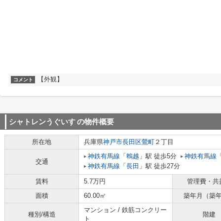
【外観】
コメント
シャトレンうぐいす
の物件概要
所在地
兵庫県
神戸市長田区
鶯町
２丁目
神鉄有馬線
「
鵯越
」駅 徒歩5分
神鉄有馬線
交通
神鉄有馬線
「
長田
」駅 徒歩27分
賃料
5.7万円
管理費・共
面積
60.00㎡
築年月（築
マンション / 鉄筋コンクリー
種別/構造
階建
ト