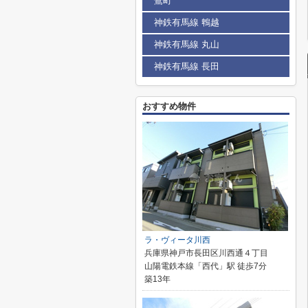
鶯町
神鉄有馬線 鵯越
神鉄有馬線 丸山
神鉄有馬線 長田
おすすめ物件
ラ・ヴィータ川西
兵庫県神戸市長田区川西通４丁目
山陽電鉄本線「西代」駅 徒歩7分
築13年