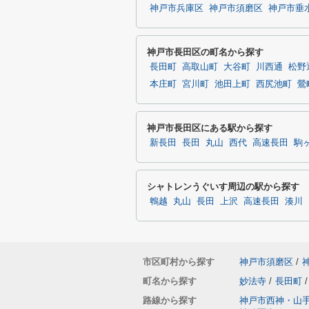
神戸市兵庫区
神戸市須磨区
神戸市垂
神戸市長田区の町名から探す
長田町
高取山町
大谷町
川西通
松野
本庄町
宮川町
池田上町
西尻池町
鶯
神戸市長田区にある駅から探す
新長田
長田
丸山
西代
高速長田
駒
シャトレンうぐいす周辺の駅から探す
鵯越
丸山
長田
上沢
高速長田
湊川
市区町村から探す
神戸市須磨区
/
町名から探す
妙法寺
/
長田町
/
路線から探す
神戸市西神・山