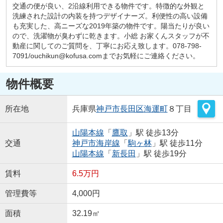
交通の便が良い、2沿線利用できる物件です。特徴的な外観と
洗練された設計の内装を持つデザイナーズ。利便性の高い設備
も充実した、高ニーズな2019年築の物件です。陽当たりが良い
ので、洗濯物が臭わずに乾きます。小総 お家くんスタッフが不
動産に関してのご質問を、丁寧にお応え致します。078-798-
7091/ouchikun@kofusa.comまでお気軽にご連絡ください。
物件概要
所在地
兵庫県
神戸市長田区
海運町
８丁目
山陽本線
「
鷹取
」駅 徒歩13分
交通
神戸市海岸線
「
駒ヶ林
」駅 徒歩11分
山陽本線
「
新長田
」駅 徒歩19分
賃料
6.5万円
管理費等
4,000円
面積
32.19㎡