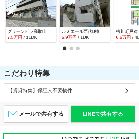
グリーンビラ高取山
ルミエール西代B棟
檜川町戸建
7.5
万
円
/ 1LDK
5.9
万
円
/ 1DK
6.5
万
円
/ 4
こだわり特集
【賃貸特集】保証人不要物件
メールで共有する
LINEで共有する