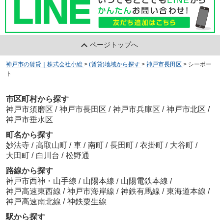
ページトップへ
神戸市の賃貸｜株式会社小総
>
(賃貸)地域から探す
>
神戸市長田区
>
シーポー
ト
市区町村から探す
神戸市須磨区
/
神戸市長田区
/
神戸市兵庫区
/
神戸市北区
/
神戸市垂水区
町名から探す
妙法寺
/
高取山町
/
車
/
南町
/
長田町
/
衣掛町
/
大谷町
/
大田町
/
白川台
/
松野通
路線から探す
神戸市西神・山手線
/
山陽本線
/
山陽電鉄本線
/
神戸高速東西線
/
神戸市海岸線
/
神鉄有馬線
/
東海道本線
/
神戸高速南北線
/
神鉄粟生線
駅から探す