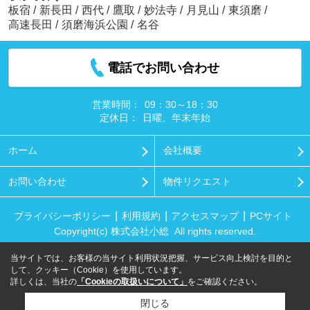
板宿
/
新長田
/
西代
/
鷹取
/
妙法寺
/
月見山
/
東須磨
/
高速長田
/
須磨海浜公園
/
名谷
電話でお問い合わせ
営業時間：
09：30～18：30
定休日：
日曜、年末年始
ホーム
会社概要
お問い合わせ
物件リクエスト
プライバシーポリシー
利用規約
アクセスマップ
PCサイト
Copyright(c) 株式会社小総 All rights reserved.
当サイトでは、お客様の当サイト利用状況把握、サービス向上検討を目的と
して、クッキー（Cookie）を使用しています。
詳しくは、当社の
「Cookieの取扱いについて」
をご確認ください。
閉じる