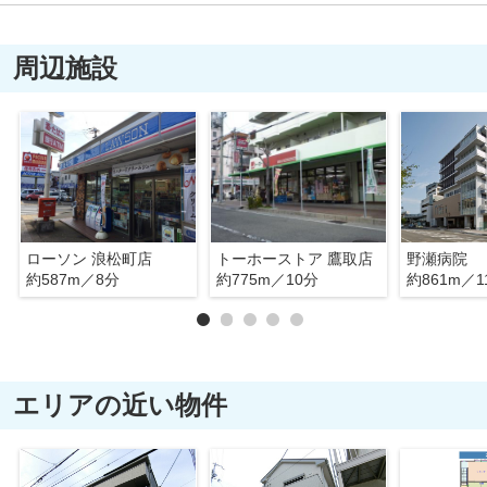
周辺施設
ローソン 浪松町店
トーホーストア 鷹取店
野瀬病院
約587m／8分
約775m／10分
約861m／1
エリアの近い物件