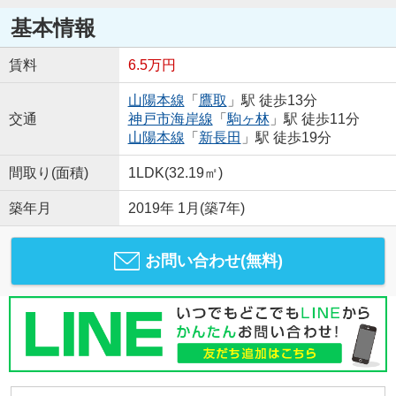
基本情報
賃料
6.5万円
山陽本線
「
鷹取
」駅 徒歩13分
交通
神戸市海岸線
「
駒ヶ林
」駅 徒歩11分
山陽本線
「
新長田
」駅 徒歩19分
間取り(面積)
1LDK(32.19㎡)
築年月
2019年 1月(築7年)
お問い合わせ(無料)