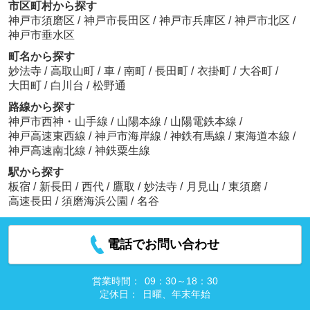
市区町村から探す
神戸市須磨区
/
神戸市長田区
/
神戸市兵庫区
/
神戸市北区
/
神戸市垂水区
町名から探す
妙法寺
/
高取山町
/
車
/
南町
/
長田町
/
衣掛町
/
大谷町
/
大田町
/
白川台
/
松野通
路線から探す
神戸市西神・山手線
/
山陽本線
/
山陽電鉄本線
/
神戸高速東西線
/
神戸市海岸線
/
神鉄有馬線
/
東海道本線
/
神戸高速南北線
/
神鉄粟生線
駅から探す
板宿
/
新長田
/
西代
/
鷹取
/
妙法寺
/
月見山
/
東須磨
/
高速長田
/
須磨海浜公園
/
名谷
電話でお問い合わせ
営業時間：
09：30～18：30
定休日：
日曜、年末年始