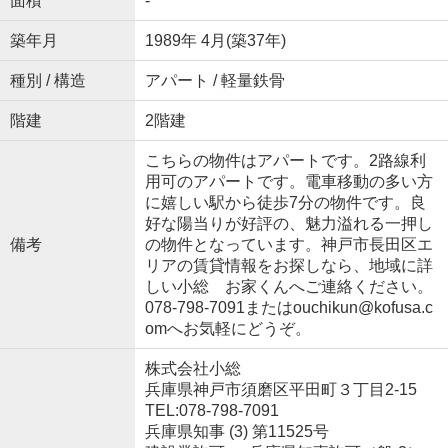
面積
-
築年月
1989年 4月(築37年)
種別 / 構造
アパート / 軽量鉄骨
階建
2階建
こちらの物件はアパートです。2路線利
用可のアパートです。電車移動の多い方
に嬉しい駅から徒歩7分の物件です。良
好な陽当りが好評の、魅力溢れる一押し
備考
の物件となっています。神戸市長田区エ
リアの賃貸情報をお探しなら、地域に詳
しい小総 お家くんへご連絡ください。
078-798-7091またはouchikun@kofusa.c
omへお気軽にどうぞ。
株式会社小総
兵庫県神戸市須磨区平田町３丁目2-15
TEL:078-798-7091
兵庫県知事 (3) 第11525号