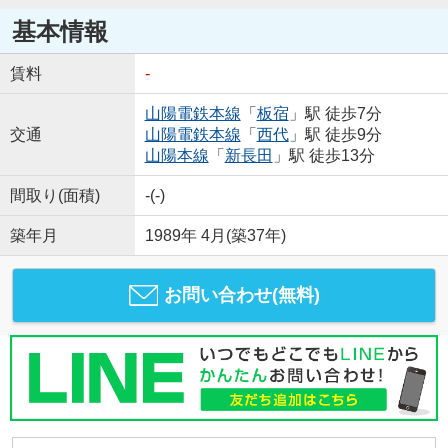
基本情報
賃料
-
山陽電鉄本線
「
板宿
」駅 徒歩7分
交通
山陽電鉄本線
「
西代
」駅 徒歩9分
山陽本線
「
新長田
」駅 徒歩13分
間取り(面積)
-(-)
築年月
1989年 4月(築37年)
お問い合わせ(無料)