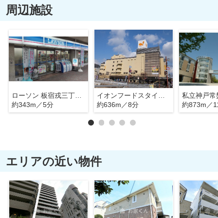
周辺施設
ローソン 板宿戎三丁目店
イオンフードスタイル板宿店
私立神戸常
約343m／5分
約636m／8分
約873m／1
エリアの近い物件