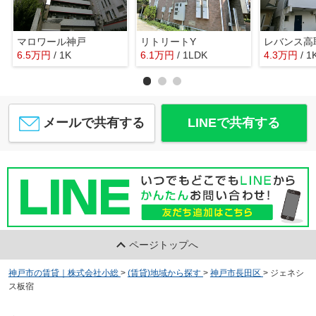
マロワール神戸
リトリートY
レバンス高
6.5
万
円
/ 1K
6.1
万
円
/ 1LDK
4.3
万
円
/ 1
メールで共有する
LINEで共有する
ページトップへ
神戸市の賃貸｜株式会社小総
>
(賃貸)地域から探す
>
神戸市長田区
>
ジェネシ
ス板宿