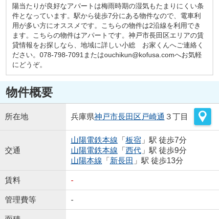
陽当たりが良好なアパートは梅雨時期の湿気もたまりにくい条
件となっています。駅から徒歩7分にある物件なので、電車利
用が多い方にオススメです。こちらの物件は2沿線を利用でき
ます。こちらの物件はアパートです。神戸市長田区エリアの賃
貸情報をお探しなら、地域に詳しい小総 お家くんへご連絡く
ださい。078-798-7091またはouchikun@kofusa.comへお気軽
にどうぞ。
物件概要
所在地
兵庫県
神戸市長田区
戸崎通
３丁目
山陽電鉄本線
「
板宿
」駅 徒歩7分
交通
山陽電鉄本線
「
西代
」駅 徒歩9分
山陽本線
「
新長田
」駅 徒歩13分
賃料
-
管理費等
-