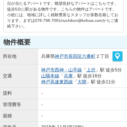
日が当たるアパートです。眺望良好なアパートはこちらです。
徒歩5分に駅がある物件です。こちらの物件はアパートです。
小総には、地域に詳しく経験豊富なスタッフが多数在籍してお
ります。まずは078-798-7091/ouchikun@kofusa.comからご連
絡下さい。
物件概要
所在地
兵庫県
神戸市長田区
六番町
２丁目
神戸市西神・山手線
「
上沢
」駅 徒歩5分
交通
山陽本線
「
兵庫
」駅 徒歩16分
神戸高速東西線
「
大開
」駅 徒歩11分
賃料
-
管理費等
-
面積
-