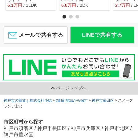
6.1
万
円
/ 1LDK
6.8
万
円
/ 2DK
2.7
万
円
/ 1
メールで共有する
LINEで共有する
ページトップへ
神戸市の賃貸｜株式会社小総
>
(賃貸)地域から探す
>
神戸市長田区
>
スノーグ
ランデ上沢
市区町村から探す
神戸市須磨区
/
神戸市長田区
/
神戸市兵庫区
/
神戸市北区
/
神戸市垂水区