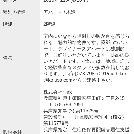
築年月
2015年 11月(築10年)
種別 / 構造
アパート / 木造
階建
2階建
室内にいながら陽射しの暖かさを感じら
れる、魅力的な物件です。築9年のアパ
ート。デザイナーズアパートは独創的
で、ご好評いただいています。眺めの良
備考
いアパートです。小総には、地域に詳し
く経験豊富なスタッフが多数在籍してお
ります。まずは078-798-7091/ouchikun
@kofusa.comからご連絡下さい。
株式会社小総
兵庫県神戸市須磨区平田町３丁目2-15
TEL:078-798-7091
兵庫県知事 (3) 第11525号
建設業許可 ： 兵庫県知事許可（般-2）
第115779号
兵庫県指定 住宅確保要配慮者居住支援
取扱会社