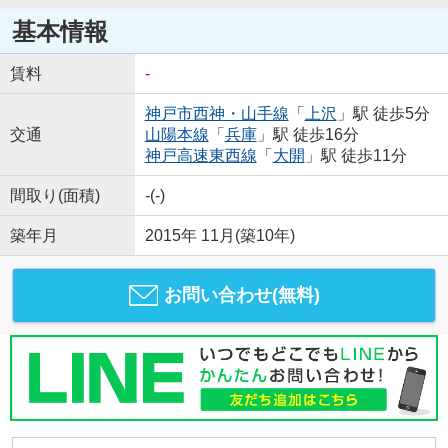
基本情報
賃料
-
神戸市西神・山手線
「
上沢
」駅 徒歩5分
交通
山陽本線
「
兵庫
」駅 徒歩16分
神戸高速東西線
「
大開
」駅 徒歩11分
間取り(面積)
-(-)
築年月
2015年 11月(築10年)
お問い合わせ(無料)