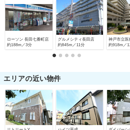
ローソン 長田七番町店
グルメシティ長田店
約188m／3分
約845m／11分
約918m／1
エリアの近い物件
リトリートY
ハイツ平成