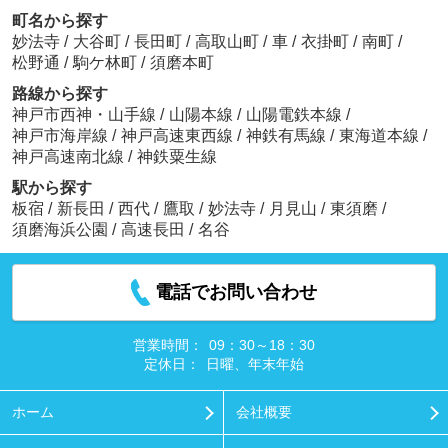
町名から探す
妙法寺
/
大谷町
/
長田町
/
高取山町
/
車
/
衣掛町
/
南町
/
松野通
/
駒ケ林町
/
須磨本町
路線から探す
神戸市西神・山手線
/
山陽本線
/
山陽電鉄本線
/
神戸市海岸線
/
神戸高速東西線
/
神鉄有馬線
/
東海道本線
/
神戸高速南北線
/
神鉄粟生線
駅から探す
板宿
/
新長田
/
西代
/
鷹取
/
妙法寺
/
月見山
/
東須磨
/
須磨海浜公園
/
高速長田
/
名谷
電話でお問い合わせ
営業時間：
09：30～18：30
定休日：
日曜、年末年始
ホーム
会社概要