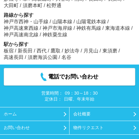
大田町
/
須磨本町
/
松野通
路線から探す
神戸市西神・山手線
/
山陽本線
/
山陽電鉄本線
/
神戸高速東西線
/
神戸市海岸線
/
神鉄有馬線
/
東海道本線
/
神戸高速南北線
/
神鉄粟生線
駅から探す
板宿
/
新長田
/
西代
/
鷹取
/
妙法寺
/
月見山
/
東須磨
/
高速長田
/
須磨海浜公園
/
名谷
電話でお問い合わせ
営業時間：
09：30～18：30
定休日：
日曜、年末年始
ホーム
会社概要
お問い合わせ
物件リクエスト