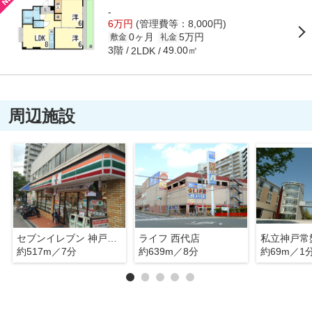
-
6万円
(管理費等：8,000円)
0ヶ月
5万円
敷金
礼金
3階
49.00㎡
2LDK
周辺施設
セブンイレブン 神戸御屋敷通3丁目店
ライフ 西代店
私立神戸常
約517m／7分
約639m／8分
約69m／1