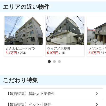
エリアの近い物件
ときわビューハイツ
ヴィアノ大谷町
5.4
万
円
/ 2DK
5.9
万
円
/ 1K
5.5
万
円
/ 1
こだわり特集
【賃貸特集】保証人不要物件
【賃貸特集】ペット可物件