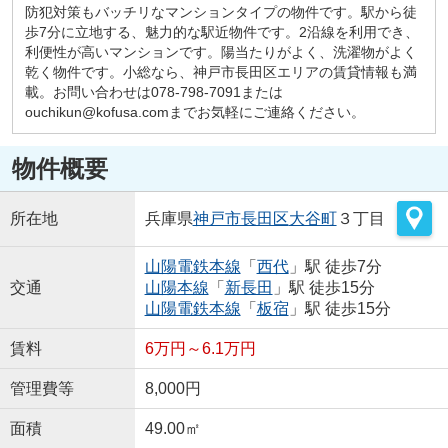
防犯対策もバッチリなマンションタイプの物件です。駅から徒
歩7分に立地する、魅力的な駅近物件です。2沿線を利用でき、
利便性が高いマンションです。陽当たりがよく、洗濯物がよく
乾く物件です。小総なら、神戸市長田区エリアの賃貸情報も満
載。お問い合わせは078-798-7091または
ouchikun@kofusa.comまでお気軽にご連絡ください。
物件概要
所在地
兵庫県
神戸市長田区
大谷町
３丁目
山陽電鉄本線
「
西代
」駅 徒歩7分
交通
山陽本線
「
新長田
」駅 徒歩15分
山陽電鉄本線
「
板宿
」駅 徒歩15分
賃料
6万円～6.1万円
管理費等
8,000円
面積
49.00㎡