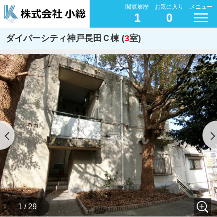
閲覧履歴
お気に入り
メニュー
1
0
ダイバーシティ神戸長田Ｃ棟 (
3
室)
1 / 29