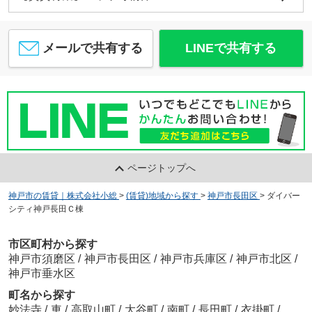
メールで共有する
LINEで共有する
ページトップへ
神戸市の賃貸｜株式会社小総
>
(賃貸)地域から探す
>
神戸市長田区
>
ダイバー
シティ神戸長田Ｃ棟
市区町村から探す
神戸市須磨区
/
神戸市長田区
/
神戸市兵庫区
/
神戸市北区
/
神戸市垂水区
町名から探す
妙法寺
/
車
/
高取山町
/
大谷町
/
南町
/
長田町
/
衣掛町
/