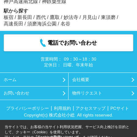
神戸高速南北線
/
神鉄粟生線
駅から探す
板宿
/
新長田
/
西代
/
鷹取
/
妙法寺
/
月見山
/
東須磨
/
高速長田
/
須磨海浜公園
/
名谷
電話でお問い合わせ
営業時間：
09：30～18：30
定休日：
日曜、年末年始
ホーム
会社概要
お問い合わせ
物件リクエスト
プライバシーポリシー
利用規約
アクセスマップ
PCサイト
Copyright(c) 株式会社小総 All rights reserved.
当サイトでは、お客様の当サイト利用状況把握、サービス向上検討を目的と
して、クッキー（Cookie）を使用しています。