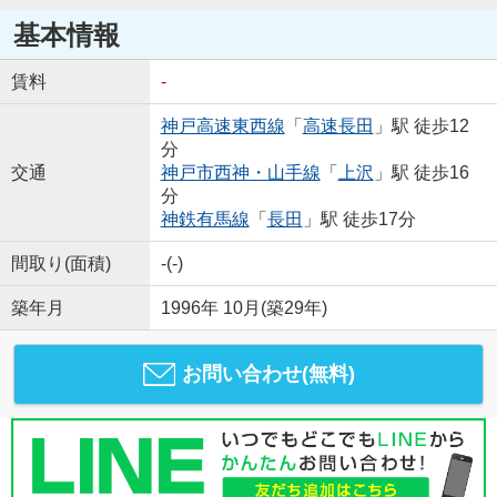
基本情報
賃料
-
神戸高速東西線
「
高速長田
」駅 徒歩12
分
交通
神戸市西神・山手線
「
上沢
」駅 徒歩16
分
神鉄有馬線
「
長田
」駅 徒歩17分
間取り(面積)
-(-)
築年月
1996年 10月(築29年)
お問い合わせ(無料)