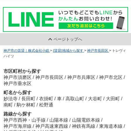
ページトップへ
神戸市の賃貸｜株式会社小総
>
(賃貸)地域から探す
>
神戸市長田区
>
トレヴィ
ハイツ
市区町村から探す
神戸市須磨区
/
神戸市長田区
/
神戸市兵庫区
/
神戸市北区
/
神戸市垂水区
町名から探す
妙法寺
/
長田町
/
衣掛町
/
車
/
高取山町
/
大谷町
/
大田町
/
南町
/
駒ケ林町
/
松野通
路線から探す
神戸市西神・山手線
/
山陽本線
/
山陽電鉄本線
/
神戸市海岸線
/
神戸高速東西線
/
神鉄有馬線
/
東海道本線
/