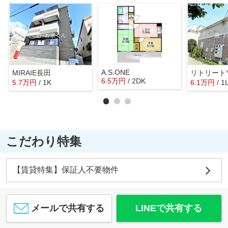
A.S.ONE
MIRAIE長田
リトリート
6.5
万
円
/ 2DK
5.7
万
円
/ 1K
6.1
万
円
/ 1
こだわり特集
【賃貸特集】保証人不要物件
メールで共有する
LINEで共有する