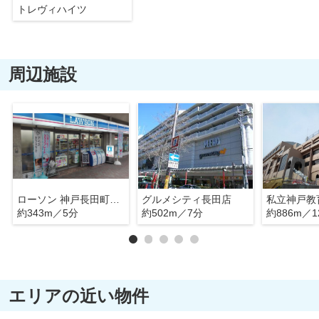
トレヴィハイツ
周辺施設
ローソン 神戸長田町五丁目店
グルメシティ長田店
私立神戸教
約343m／5分
約502m／7分
約886m／1
エリアの近い物件