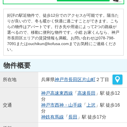
好評の駅近物件で、徒歩12分でのアクセスが可能です。陽当た
りが良いので、冬も暖かく快適に過ごすことができます。こち
らの物件はアパートです。行き先や用途によって2つの路線が
選べるので、移動に便利な物件です。小総 お家くんなら、神戸
市長田区エリアの賃貸情報も満載。お問い合わせは078-798-
7091またはouchikun@kofusa.comまでお気軽にご連絡くださ
い。
物件概要
所在地
兵庫県
神戸市長田区
片山町
２丁目
神戸高速東西線
「
高速長田
」駅 徒歩12
分
交通
神戸市西神・山手線
「
上沢
」駅 徒歩16
分
神鉄有馬線
「
長田
」駅 徒歩17分