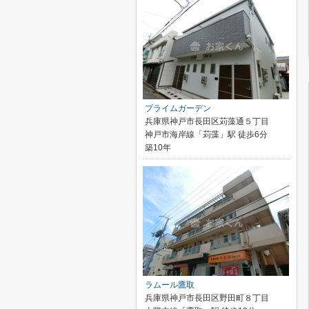
プライムガーデン
兵庫県神戸市長田区苅藻通５丁目
神戸市海岸線「苅藻」駅 徒歩6分
築10年
ラムール鷹取
兵庫県神戸市長田区野田町８丁目