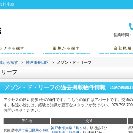
会社小総
営業時間：0
地域から探す
>
神戸市長田区
>
メゾン・ド・リーフ
・リーフ
メゾン・ド・リーフ
の過去掲載物件情報
現況の確認は
アクセスの良い徒歩7分の物件です。こちらの物件はアパートです。交通の
す。私達小総には、経験と知識が豊富なスタッフが勢ぞろい。078-798-7091/ou
お問い合せください。
所在地
交通
神戸市海岸線
「
駒ヶ林
」駅 徒歩7分
築
兵庫県
神戸市長田区
駒ケ林町
山陽本線
「
新長田
」駅 徒歩14分
2