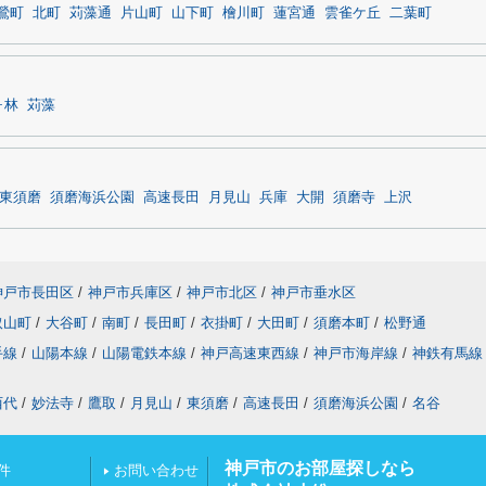
鶯町
北町
苅藻通
片山町
山下町
檜川町
蓮宮通
雲雀ケ丘
二葉町
ヶ林
苅藻
東須磨
須磨海浜公園
高速長田
月見山
兵庫
大開
須磨寺
上沢
神戸市長田区
/
神戸市兵庫区
/
神戸市北区
/
神戸市垂水区
取山町
/
大谷町
/
南町
/
長田町
/
衣掛町
/
大田町
/
須磨本町
/
松野通
手線
/
山陽本線
/
山陽電鉄本線
/
神戸高速東西線
/
神戸市海岸線
/
神鉄有馬線
西代
/
妙法寺
/
鷹取
/
月見山
/
東須磨
/
高速長田
/
須磨海浜公園
/
名谷
神戸市のお部屋探しなら
件
お問い合わせ