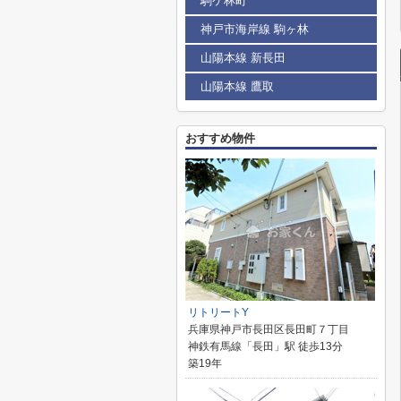
駒ケ林町
神戸市海岸線 駒ヶ林
山陽本線 新長田
山陽本線 鷹取
おすすめ物件
リトリートY
兵庫県神戸市長田区長田町７丁目
神鉄有馬線「長田」駅 徒歩13分
築19年