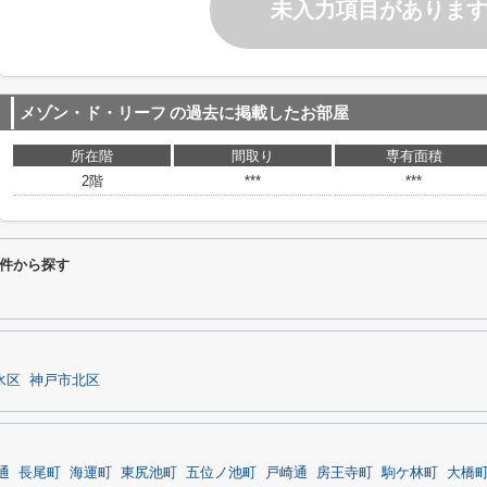
未入力項目がありま
メゾン・ド・リーフ
の過去に掲載したお部屋
所在階
間取り
専有面積
2階
***
***
件から探す
水区
神戸市北区
通
長尾町
海運町
東尻池町
五位ノ池町
戸崎通
房王寺町
駒ケ林町
大橋