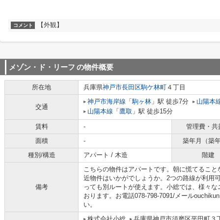
【外観】
コメント
メゾン・ド・リーフ
の物件概要
所在地
兵庫県
神戸市長田区
駒ケ林町
４丁目
神戸市海岸線
「
駒ヶ林
」駅 徒歩7分
山陽本
交通
山陽本線
「
鷹取
」駅 徒歩15分
賃料
-
管理費・共
面積
-
築年月（築
種別/構造
アパート / 木造
階建
こちらの物件はアパートです。朝に慌てること
近物件はいかがでしょうか。2つの路線が利用
備考
っても別ルートが使えます。小総では、様々な
おります。お電話078-798-7091/メールouchik
い。
株式会社小総
兵庫県神戸市須磨区平田町３丁