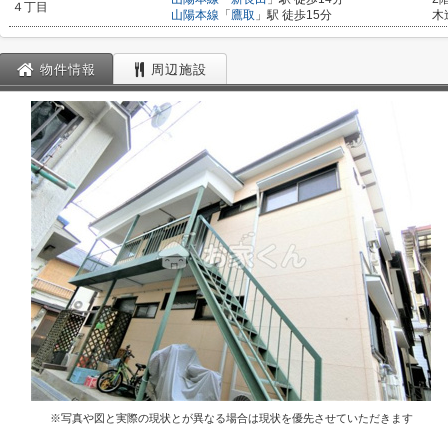
４丁目
山陽本線
「
鷹取
」駅 徒歩15分
木
物件情報
周辺施設
※写真や図と実際の現状とが異なる場合は現状を優先させていただきます