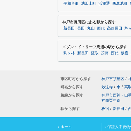
平和台町
池田上町
浜添通
西尻池町
神戸市長田区にある駅から探す
新長田
長田
丸山
西代
高速長田
駒
メゾン・ド・リーフ周辺の駅から探す
駒ヶ林
新長田
鷹取
苅藻
西代
板宿
市区町村から探す
神戸市須磨区
/
町名から探す
妙法寺
/
車
/
高
路線から探す
神戸市西神・山
神鉄粟生線
駅から探す
板宿
/
新長田
/
ホーム
保証人不要物