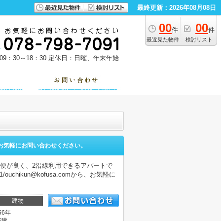
最終更新：2026年08月08日
00
00
件
件
最近見た物件
検討リスト
9：30～18：30
定休日：日曜、年末年始
お気軽にお問い合わせください。
便が良く、2沿線利用できるアパートで
chikun@kofusa.comから、お気軽に
建物
56年
階建