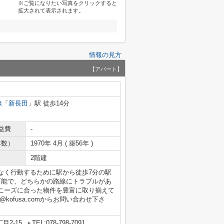
※ご覧になりたい写真をクリックすると
拡大されて表示されます。
情報の見方
【アパート】
線
「
新長田
」駅 徒歩14分
益費
-
年数）
1970年 4月 ( 築56年 )
2階建
なく行動するために駅から徒歩7分の駅
可能で、どちらかの路線にトラブルがあ
ニーズに合った物件を豊富に取り揃えて
un@kofusa.comからお問い合わせ下さ
目2-15
TEL:078-798-7091