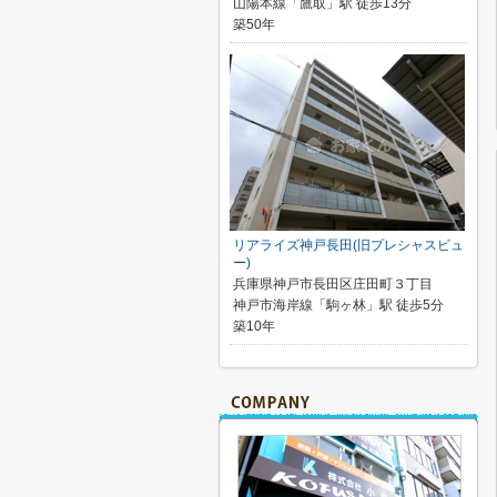
山陽本線「鷹取」駅 徒歩13分
築50年
リアライズ神戸長田(旧プレシャスビュ
ー)
兵庫県神戸市長田区庄田町３丁目
神戸市海岸線「駒ヶ林」駅 徒歩5分
築10年