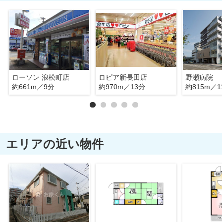
ローソン 浪松町店
ロピア新長田店
野瀬病院
約661m／9分
約970m／13分
約815m／1
エリアの近い物件