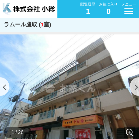
閲覧履歴
お気に入り
メニュー
1
0
ラムール鷹取 (
1
室)
1 / 26