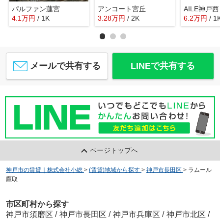
パルファン蓮宮
アンコート宮丘
AILE神戸西
4.1
万
円
/ 1K
3.28
万
円
/ 2K
6.2
万
円
/ 1
メールで共有する
LINEで共有する
ページトップへ
神戸市の賃貸｜株式会社小総
>
(賃貸)地域から探す
>
神戸市長田区
>
ラムール
鷹取
市区町村から探す
神戸市須磨区
/
神戸市長田区
/
神戸市兵庫区
/
神戸市北区
/