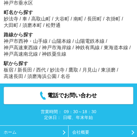
神戸市垂水区
町名から探す
妙法寺
/
車
/
高取山町
/
大谷町
/
南町
/
長田町
/
衣掛町
/
大田町
/
須磨本町
/
松野通
路線から探す
神戸市西神・山手線
/
山陽本線
/
山陽電鉄本線
/
神戸高速東西線
/
神戸市海岸線
/
神鉄有馬線
/
東海道本線
/
神戸高速南北線
/
神鉄粟生線
駅から探す
板宿
/
新長田
/
西代
/
妙法寺
/
鷹取
/
月見山
/
東須磨
/
高速長田
/
須磨海浜公園
/
名谷
電話でお問い合わせ
営業時間：
09：30～18：30
定休日：
日曜、年末年始
ホーム
会社概要