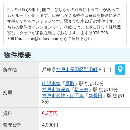
2つの路線が利用可能で、どちらかの路線にトラブルがあって
も別ルートが使えます。日差しが入る物件は毎日を快適に過ご
す事ができるマンションです。駅まで徒歩13分の物件です。こ
ちらの物件はマンションです。小総には、地域に詳しく経験豊
富なスタッフが多数在籍しております。まずは078-798-
7091/ouchikun@kofusa.comからご連絡下さい。
物件概要
所在地
兵庫県
神戸市長田区
野田町
８丁目
山陽本線
「
鷹取
」駅 徒歩13分
神戸市海岸線
「
駒ヶ林
」駅 徒歩11分
交通
神戸市西神・山手線
「
新長田
」駅 徒歩1
8分
賃料
6.2万円
管理費等
4,000円