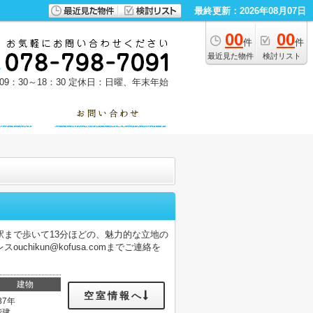
最終更新：2026年08月07日
00
00
件
件
最近見た物件
検討リスト
9：30～18：30
定休日：日曜、年末年始
まで歩いて13分ほどの、魅力的な立地の
chikun@kofusa.comまでご連絡を
建物
空室情報へ
37年
階建