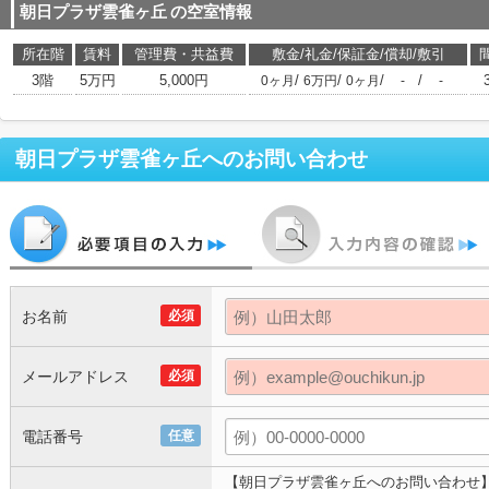
朝日プラザ雲雀ヶ丘
の空室情報
所在階
賃料
管理費・共益費
敷金/礼金/保証金/償却/敷引
3階
5万円
5,000円
/
/
/
/
0ヶ月
6万円
0ヶ月
-
-
朝日プラザ雲雀ヶ丘
へのお問い合わせ
お名前
必須
メールアドレス
必須
電話番号
任意
【朝日プラザ雲雀ヶ丘へのお問い合わせ