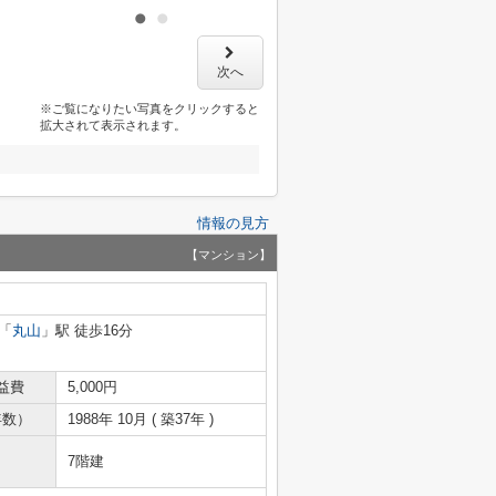
次へ
※ご覧になりたい写真をクリックすると
拡大されて表示されます。
情報の見方
【マンション】
「
丸山
」駅 徒歩16分
益費
5,000円
年数）
1988年 10月 ( 築37年 )
7階建