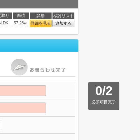
間取り
面積
詳細
検討リスト
3LDK
57.28㎡
詳細を見る
追加する
0
/
2
必須項目完了
】