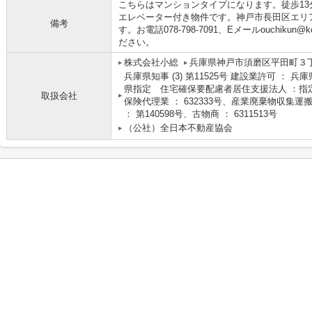
こちらはマンションタイプになります。徒歩1
エレベーター付き物件です。神戸市長田区エリ
備考
す。お電話078-798-7091、Eメールouchiku
ださい。
株式会社小総
兵庫県神戸市須磨区平田町３丁
兵庫県知事 (3) 第11525号 建設業許可 ： 兵
県指定 住宅確保要配慮者居住支援法人 ：指定
取扱会社
保険代理業 ： 632333号、産業廃棄物収集運搬
： 第140598号、古物商 ： 6311513号
（公社）全日本不動産協会