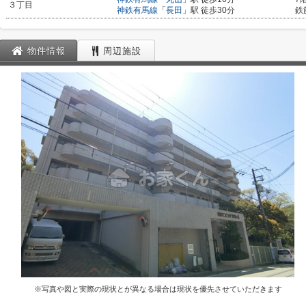
３丁目
神鉄有馬線
「
長田
」駅 徒歩30分
鉄
物件情報
周辺施設
※写真や図と実際の現状とが異なる場合は現状を優先させていただきます