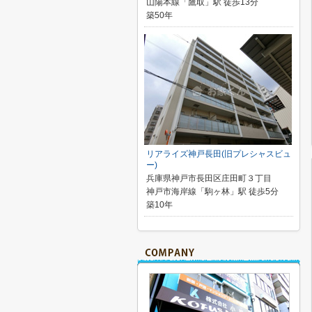
山陽本線「鷹取」駅 徒歩13分
築50年
リアライズ神戸長田(旧プレシャスビュ
ー)
兵庫県神戸市長田区庄田町３丁目
神戸市海岸線「駒ヶ林」駅 徒歩5分
築10年