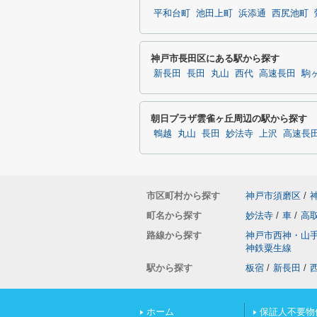
平和台町
池田上町
浜添通
西尻池町
神戸市長田区にある駅から探す
新長田
長田
丸山
西代
高速長田
駒
朝日プラザ雲雀ヶ丘周辺の駅から探す
鵯越
丸山
長田
妙法寺
上沢
高速長
市区町村から探す
神戸市須磨区
/
町名から探す
妙法寺
/
車
/
高
路線から探す
神戸市西神・山
神鉄粟生線
駅から探す
板宿
/
新長田
/
ホーム
保証人不要物