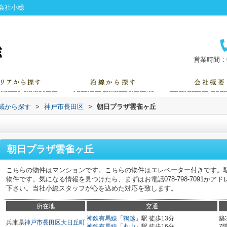
会社小総
営業時間：0
地域から探す
>
神戸市長田区
>
朝日プラザ雲雀ヶ丘
朝日プラザ雲雀ヶ丘
こちらの物件はマンションです。こちらの物件はエレベーター付きです。駅
物件です。気になる情報を見つけたら、まずはお電話078-798-7091かアドレスou
下さい。当社小総スタッフが心を込めた対応を致します。
所在地
交通
神鉄有馬線
「
鵯越
」駅 徒歩13分
築
兵庫県
神戸市長田区
大日丘町
神鉄有馬線
「
丸山
」駅 徒歩16分
7