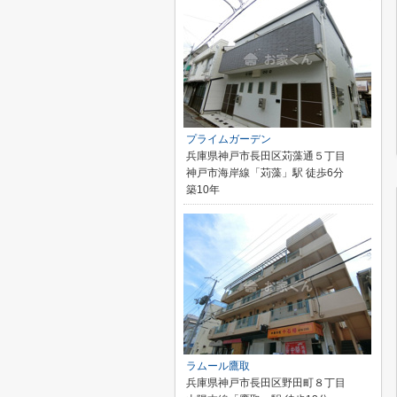
プライムガーデン
兵庫県神戸市長田区苅藻通５丁目
神戸市海岸線「苅藻」駅 徒歩6分
築10年
ラムール鷹取
兵庫県神戸市長田区野田町８丁目