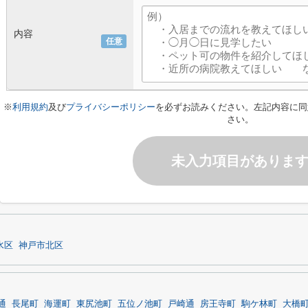
内容
任意
※
利用規約
及び
プライバシーポリシー
を必ずお読みください。左記内容に同
さい。
未入力項目がありま
水区
神戸市北区
通
長尾町
海運町
東尻池町
五位ノ池町
戸崎通
房王寺町
駒ケ林町
大橋