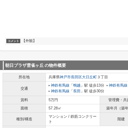
【外観】
コメント
朝日プラザ雲雀ヶ丘
の物件概要
所在地
兵庫県
神戸市長田区
大日丘町
３丁目
神鉄有馬線
「
鵯越
」駅 徒歩13分
神鉄有馬線
交通
神鉄有馬線
「
長田
」駅 徒歩30分
賃料
5万円
管理費・共
面積
57.28㎡
築年月（築
マンション / 鉄筋コンクリー
種別/構造
階建
ト