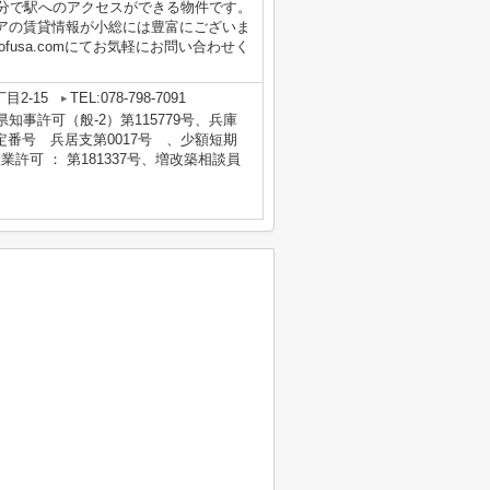
3分で駅へのアクセスができる物件です。
アの賃貸情報が小総には豊富にございま
n@kofusa.comにてお気軽にお問い合わせく
目2-15
TEL:078-798-7091
庫県知事許可（般-2）第115779号、兵庫
番号 兵居支第0017号 、少額短期
業許可 ： 第181337号、増改築相談員