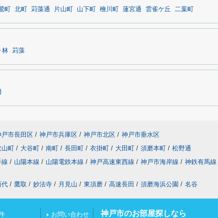
鶯町
北町
苅藻通
片山町
山下町
檜川町
蓮宮通
雲雀ケ丘
二葉町
ヶ林
苅藻
田
神戸市長田区
/
神戸市兵庫区
/
神戸市北区
/
神戸市垂水区
取山町
/
大谷町
/
南町
/
長田町
/
衣掛町
/
大田町
/
須磨本町
/
松野通
手線
/
山陽本線
/
山陽電鉄本線
/
神戸高速東西線
/
神戸市海岸線
/
神鉄有馬線
西代
/
鷹取
/
妙法寺
/
月見山
/
東須磨
/
高速長田
/
須磨海浜公園
/
名谷
神戸市のお部屋探しなら
件
お問い合わせ