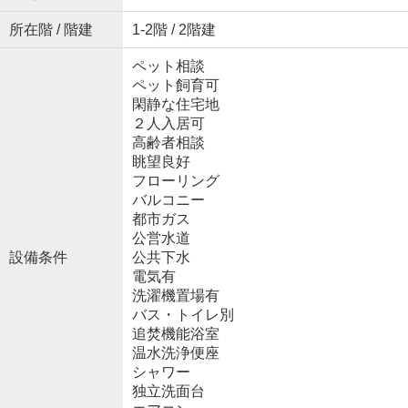
所在階 / 階建
1-2階 / 2階建
ペット相談
ペット飼育可
閑静な住宅地
２人入居可
高齢者相談
眺望良好
フローリング
バルコニー
都市ガス
公営水道
設備条件
公共下水
電気有
洗濯機置場有
バス・トイレ別
追焚機能浴室
温水洗浄便座
シャワー
独立洗面台