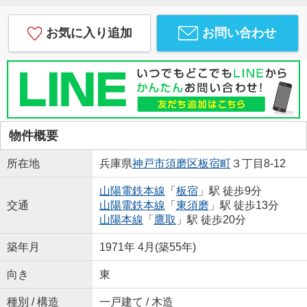
お気に入り追加
お問い合わせ
物件概要
所在地
兵庫県
神戸市須磨区
板宿町
３丁目8-12
山陽電鉄本線
「
板宿
」駅 徒歩9分
交通
山陽電鉄本線
「
東須磨
」駅 徒歩13分
山陽本線
「
鷹取
」駅 徒歩20分
築年月
1971年 4月(築55年)
向き
東
種別 / 構造
一戸建て / 木造