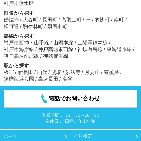
神戸市垂水区
町名から探す
妙法寺
/
大谷町
/
長田町
/
高取山町
/
車
/
衣掛町
/
南町
/
松野通
/
駒ケ林町
/
須磨本町
路線から探す
神戸市西神・山手線
/
山陽本線
/
山陽電鉄本線
/
神戸市海岸線
/
神戸高速東西線
/
神鉄有馬線
/
東海道本線
/
神戸高速南北線
/
神鉄粟生線
駅から探す
板宿
/
新長田
/
西代
/
鷹取
/
妙法寺
/
月見山
/
東須磨
/
須磨海浜公園
/
高速長田
/
名谷
電話でお問い合わせ
営業時間：
09：30～18：30
定休日：
日曜、年末年始
ホーム
会社概要