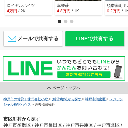
ロイヤルハイツ
幸栄荘
須磨南町ミ
4
万
円
/ 2K
4.8
万
円
/ 1K
6.2
万
円
/ 1
メールで共有する
LINEで共有する
ページトップへ
神戸市の賃貸｜株式会社小総
>
(賃貸)地域から探す
>
神戸市須磨区
>
レジデン
シャル板宿ハウス
>
過去掲載物件
市区町村から探す
神戸市須磨区
/
神戸市長田区
/
神戸市兵庫区
/
神戸市北区
/