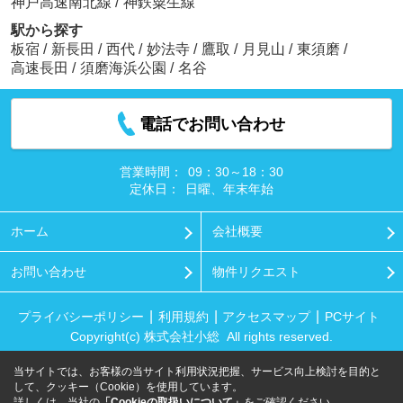
神戸高速南北線
/
神鉄粟生線
駅から探す
板宿
/
新長田
/
西代
/
妙法寺
/
鷹取
/
月見山
/
東須磨
/
高速長田
/
須磨海浜公園
/
名谷
電話でお問い合わせ
営業時間：
09：30～18：30
定休日：
日曜、年末年始
ホーム
会社概要
お問い合わせ
物件リクエスト
プライバシーポリシー
利用規約
アクセスマップ
PCサイト
Copyright(c) 株式会社小総 All rights reserved.
当サイトでは、お客様の当サイト利用状況把握、サービス向上検討を目的と
して、クッキー（Cookie）を使用しています。
詳しくは、当社の
「Cookieの取扱いについて」
をご確認ください。