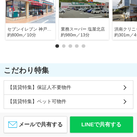
セブンイレブン 神戸垂水塩屋北店
業務スーパー 塩屋北店
洪南クリニ
約800m／10分
約980m／13分
約301m／
こだわり特集
【賃貸特集】保証人不要物件
【賃貸特集】ペット可物件
メールで共有する
LINEで共有する