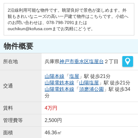
2沿線利用可能な物件です。眺望良好で景色が楽しめます。外
観もきれいなニーズの高い一戸建て物件はこちらです。小総へ
のお問い合わせは、078-798-7091または
ouchikun@kofusa.comまでお気軽にどうぞ。
物件概要
所在地
兵庫県
神戸市垂水区
塩屋台
２丁目
山陽本線
「
塩屋
」駅 徒歩21分
山陽電鉄本線
「
山陽塩屋
」駅 徒歩21分
交通
山陽電鉄本線
「
須磨浦公園
」駅 徒歩34
分
賃料
4万円
管理費等
2,500円
面積
46.36㎡