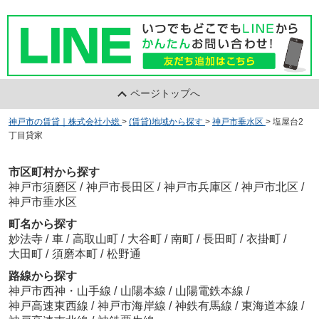
ページトップへ
神戸市の賃貸｜株式会社小総
>
(賃貸)地域から探す
>
神戸市垂水区
>
塩屋台2
丁目貸家
市区町村から探す
神戸市須磨区
/
神戸市長田区
/
神戸市兵庫区
/
神戸市北区
/
神戸市垂水区
町名から探す
妙法寺
/
車
/
高取山町
/
大谷町
/
南町
/
長田町
/
衣掛町
/
大田町
/
須磨本町
/
松野通
路線から探す
神戸市西神・山手線
/
山陽本線
/
山陽電鉄本線
/
神戸高速東西線
/
神戸市海岸線
/
神鉄有馬線
/
東海道本線
/