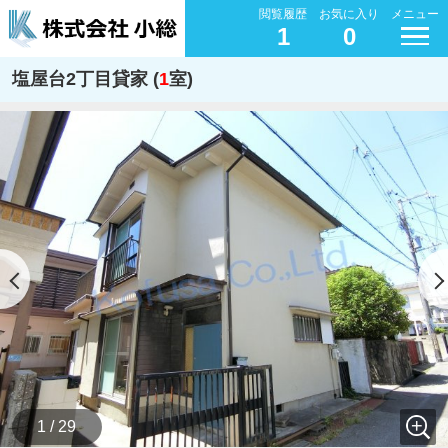
閲覧履歴
お気に入り
メニュー
1
0
塩屋台2丁目貸家 (
1
室)
1 / 29