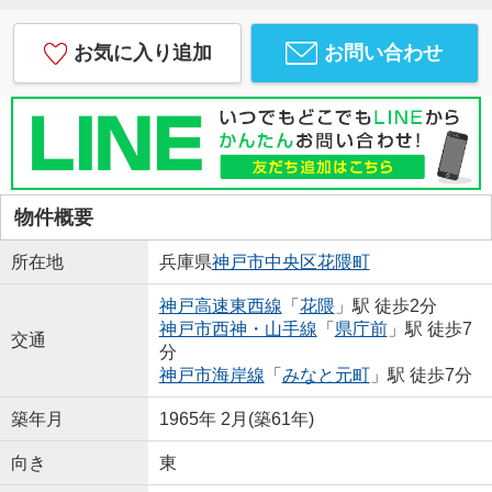
お気に入り追加
お問い合わせ
物件概要
所在地
兵庫県
神戸市中央区
花隈町
神戸高速東西線
「
花隈
」駅 徒歩2分
神戸市西神・山手線
「
県庁前
」駅 徒歩7
交通
分
神戸市海岸線
「
みなと元町
」駅 徒歩7分
築年月
1965年 2月(築61年)
向き
東