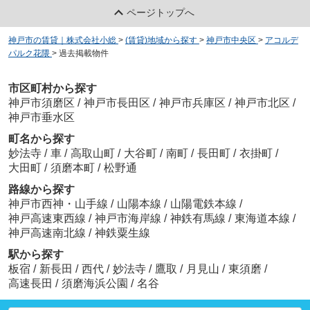
ページトップへ
神戸市の賃貸｜株式会社小総
>
(賃貸)地域から探す
>
神戸市中央区
>
アコルデ
パルク花隈
>
過去掲載物件
市区町村から探す
神戸市須磨区
/
神戸市長田区
/
神戸市兵庫区
/
神戸市北区
/
神戸市垂水区
町名から探す
妙法寺
/
車
/
高取山町
/
大谷町
/
南町
/
長田町
/
衣掛町
/
大田町
/
須磨本町
/
松野通
路線から探す
神戸市西神・山手線
/
山陽本線
/
山陽電鉄本線
/
神戸高速東西線
/
神戸市海岸線
/
神鉄有馬線
/
東海道本線
/
神戸高速南北線
/
神鉄粟生線
駅から探す
板宿
/
新長田
/
西代
/
妙法寺
/
鷹取
/
月見山
/
東須磨
/
高速長田
/
須磨海浜公園
/
名谷