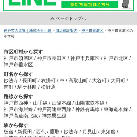
ページトップへ
神戸市の賃貸｜株式会社小総
>
周辺施設案内
>
神戸市東灘区
>
神戸市東灘区の
小学校
市区町村から探す
神戸市須磨区
/
神戸市長田区
/
神戸市兵庫区
/
神戸市北区
/
神戸市垂水区
町名から探す
妙法寺
/
長田町
/
衣掛町
/
車
/
高取山町
/
大谷町
/
大田町
/
南町
/
駒ケ林町
/
松野通
路線から探す
神戸市西神・山手線
/
山陽本線
/
山陽電鉄本線
/
神戸市海岸線
/
神戸高速東西線
/
神鉄有馬線
/
東海道本線
/
神戸高速南北線
/
神鉄粟生線
駅から探す
板宿
/
新長田
/
西代
/
鷹取
/
妙法寺
/
月見山
/
東須磨
/