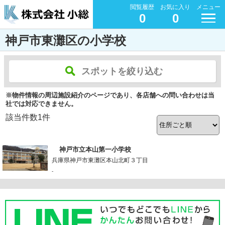
閲覧履歴
お気に入り
メニュー
0
0
神戸市東灘区の小学校
スポットを絞り込む
※物件情報の周辺施設紹介のページであり、各店舗への問い合わせは当
社では対応できません。
該当件数
1
件
神戸市立本山第一小学校
兵庫県神戸市東灘区本山北町３丁目
-