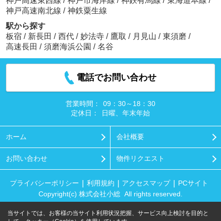
神戸高速東西線
/
神戸市海岸線
/
神鉄有馬線
/
東海道本線
/
神戸高速南北線
/
神鉄粟生線
駅から探す
板宿
/
新長田
/
西代
/
妙法寺
/
鷹取
/
月見山
/
東須磨
/
高速長田
/
須磨海浜公園
/
名谷
電話でお問い合わせ
営業時間：
09：30～18：30
定休日：
日曜、年末年始
ホーム
会社概要
お問い合わせ
物件リクエスト
プライバシーポリシー
利用規約
アクセスマップ
PCサイト
Copyright(c) 株式会社小総 All rights reserved.
当サイトでは、お客様の当サイト利用状況把握、サービス向上検討を目的と