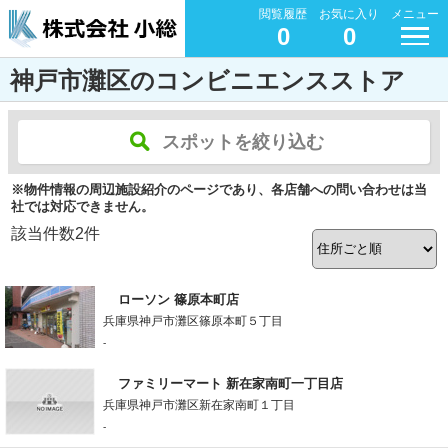
閲覧履歴
お気に入り
メニュー
0
0
神戸市灘区のコンビニエンスストア
スポットを絞り込む
※物件情報の周辺施設紹介のページであり、各店舗への問い合わせは当
社では対応できません。
該当件数
2
件
ローソン 篠原本町店
兵庫県神戸市灘区篠原本町５丁目
-
ファミリーマート 新在家南町一丁目店
兵庫県神戸市灘区新在家南町１丁目
-