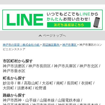
ページトップへ
神戸市の賃貸｜株式会社小総
>
周辺施設案内
>
神戸市灘区
>
神戸市灘区のコン
ビニエンスストア
市区町村から探す
神戸市須磨区
/
神戸市長田区
/
神戸市兵庫区
/
神戸市北区
/
神戸市垂水区
町名から探す
妙法寺
/
車
/
高取山町
/
大谷町
/
南町
/
長田町
/
衣掛町
/
大田町
/
須磨本町
/
松野通
路線から探す
神戸市西神・山手線
/
山陽本線
/
山陽電鉄本線
/