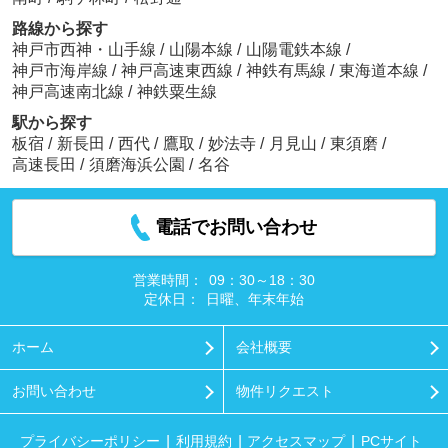
路線から探す
神戸市西神・山手線
/
山陽本線
/
山陽電鉄本線
/
神戸市海岸線
/
神戸高速東西線
/
神鉄有馬線
/
東海道本線
/
神戸高速南北線
/
神鉄粟生線
駅から探す
板宿
/
新長田
/
西代
/
鷹取
/
妙法寺
/
月見山
/
東須磨
/
高速長田
/
須磨海浜公園
/
名谷
電話でお問い合わせ
営業時間：
09：30～18：30
定休日：
日曜、年末年始
ホーム
会社概要
お問い合わせ
物件リクエスト
プライバシーポリシー
利用規約
アクセスマップ
PCサイト