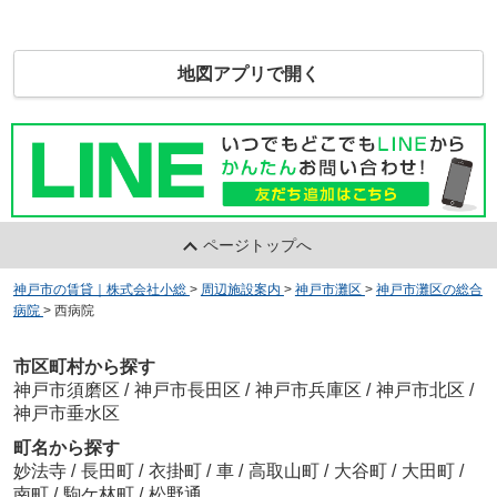
地図アプリで開く
ページトップへ
神戸市の賃貸｜株式会社小総
>
周辺施設案内
>
神戸市灘区
>
神戸市灘区の総合
病院
>
西病院
市区町村から探す
神戸市須磨区
/
神戸市長田区
/
神戸市兵庫区
/
神戸市北区
/
神戸市垂水区
町名から探す
妙法寺
/
長田町
/
衣掛町
/
車
/
高取山町
/
大谷町
/
大田町
/
南町
/
駒ケ林町
/
松野通