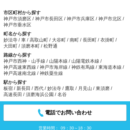
市区町村から探す
神戸市須磨区
/
神戸市長田区
/
神戸市兵庫区
/
神戸市北区
/
神戸市垂水区
町名から探す
妙法寺
/
車
/
高取山町
/
大谷町
/
南町
/
長田町
/
衣掛町
/
大田町
/
須磨本町
/
松野通
路線から探す
神戸市西神・山手線
/
山陽本線
/
山陽電鉄本線
/
神戸高速東西線
/
神戸市海岸線
/
神鉄有馬線
/
東海道本線
/
神戸高速南北線
/
神鉄粟生線
駅から探す
板宿
/
新長田
/
西代
/
妙法寺
/
鷹取
/
月見山
/
東須磨
/
高速長田
/
須磨海浜公園
/
名谷
電話でお問い合わせ
営業時間：
09：30～18：30