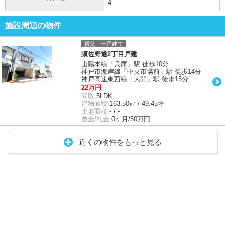
4
施設周辺の物件
賃貸｜一戸建て
須佐野通2丁目戸建
山陽本線「兵庫」駅 徒歩10分
神戸市海岸線「中央市場前」駅 徒歩14分
神戸高速東西線「大開」駅 徒歩15分
22万円
間取:
5LDK
建物面積:
163.50㎡ / 49.45坪
土地面積:
- / -
敷金/礼金:
0ヶ月/50万円
近くの物件をもっと見る