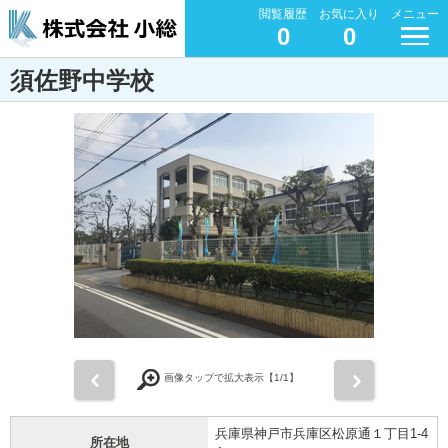
閲覧履歴
お気に入り
メニュー
0
0
須佐野中学校
前
次
画像タップで拡大表示【
1
/1】
兵庫県神戸市兵庫区松原通１丁目1-4
所在地