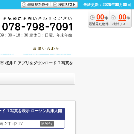
最終更新：2026年08月08日
00
00
件
件
最近見た物件
検討リスト
9：30～18：30
定休日：日曜、年末年始
戸市 桜井  アプリをダウンロード  写真を
ロード  写真を表示 ローソン兵庫大開
２丁目2-27
MAP
▼