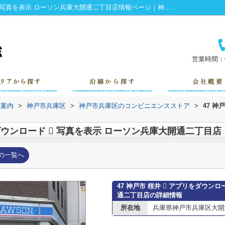
47 神戸市 桜井  アプリをダウンロード  写真を表示 ローソン兵庫大開通二丁目店情報ページ｜神戸市の賃貸｜株式会社小総
営業時間：0
設案内
>
神戸市兵庫区
>
神戸市兵庫区のコンビニエンスストア
>
47 神
をダウンロード  写真を表示 ローソン兵庫大開通二丁目店
の一覧へ
47 神戸市 桜井  アプリをダウン
通二丁目店の詳細情報
所在地
兵庫県神戸市兵庫区大開通