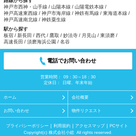
路線から探す
神戸市西神・山手線
/
山陽本線
/
山陽電鉄本線
/
神戸高速東西線
/
神戸市海岸線
/
神鉄有馬線
/
東海道本線
/
神戸高速南北線
/
神鉄粟生線
駅から探す
板宿
/
新長田
/
西代
/
鷹取
/
妙法寺
/
月見山
/
東須磨
/
高速長田
/
須磨海浜公園
/
名谷
電話でお問い合わせ
営業時間：
09：30～18：30
定休日：
日曜、年末年始
ホーム
会社概要
お問い合わせ
物件リクエスト
プライバシーポリシー
利用規約
アクセスマップ
PCサイト
Copyright(c) 株式会社小総 All rights reserved.