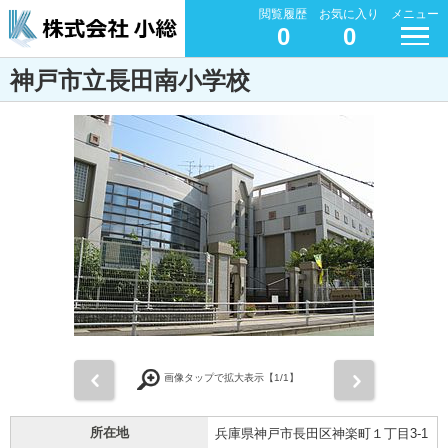
閲覧履歴
お気に入り
メニュー
0
0
神戸市立長田南小学校
前
次
画像タップで拡大表示【
1
/1】
所在地
兵庫県神戸市長田区神楽町１丁目3-1