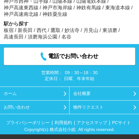
神戸市西神・山手線
/
山陽本線
/
山陽電鉄本線
/
神戸高速東西線
/
神戸市海岸線
/
神鉄有馬線
/
東海道本線
/
神戸高速南北線
/
神鉄粟生線
駅から探す
板宿
/
新長田
/
西代
/
鷹取
/
妙法寺
/
月見山
/
東須磨
/
高速長田
/
須磨海浜公園
/
名谷
電話でお問い合わせ
営業時間：
09：30～18：30
定休日：
日曜、年末年始
ホーム
会社概要
お問い合わせ
物件リクエスト
プライバシーポリシー
利用規約
アクセスマップ
PCサイト
Copyright(c) 株式会社小総 All rights reserved.