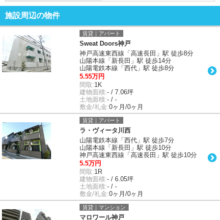
施設周辺の物件
賃貸｜アパート
Sweat Doors神戸
神戸高速東西線「高速長田」駅 徒歩8分
山陽本線「新長田」駅 徒歩14分
山陽電鉄本線「西代」駅 徒歩8分
5.55万円
間取:
1K
建物面積:
- / 7.06坪
土地面積:
- / -
敷金/礼金:
0ヶ月/0ヶ月
賃貸｜アパート
ラ・ヴィータ川西
山陽電鉄本線「西代」駅 徒歩7分
山陽本線「新長田」駅 徒歩10分
神戸高速東西線「高速長田」駅 徒歩10分
5.5万円
間取:
1R
建物面積:
- / 6.05坪
土地面積:
- / -
敷金/礼金:
0ヶ月/0ヶ月
賃貸｜マンション
マロワール神戸