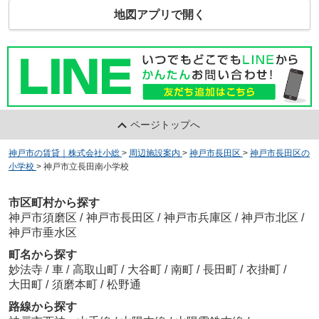
地図アプリで開く
ページトップへ
神戸市の賃貸｜株式会社小総
>
周辺施設案内
>
神戸市長田区
>
神戸市長田区の
小学校
>
神戸市立長田南小学校
市区町村から探す
神戸市須磨区
/
神戸市長田区
/
神戸市兵庫区
/
神戸市北区
/
神戸市垂水区
町名から探す
妙法寺
/
車
/
高取山町
/
大谷町
/
南町
/
長田町
/
衣掛町
/
大田町
/
須磨本町
/
松野通
路線から探す