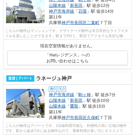
山陽本線
「
新長田
」駅 徒歩12分
神戸市海岸線
「
苅藻
」駅 徒歩14分
築11年
兵庫県
神戸市長田区
二葉町
７丁目
こちらの物件はマンションです。デザイナーズ物件は非日常的なライフスタ
イルを楽しむことができます。駅まで4分と、駅近でアクセスも良好な物件
です。マンションの陽当りも良く、昼間...
現在空室情報がありません。
「Hatレジデンス」への
お問い合わせはこちら
ラネージュ神戸
賃貸 | アパート
敷0
礼0
神戸市海岸線
「
駒ヶ林
」駅 徒歩7分
山陽本線
「
新長田
」駅 徒歩10分
山陽本線
「
鷹取
」駅 徒歩15分
築11年
兵庫県
神戸市長田区
久保町
７丁目
こちらの物件はアパートです。2沿線利用可能な、利便性の高い立地の物件
です。駅から徒歩7分にある物件なので、電車利用が多い方にオススメで