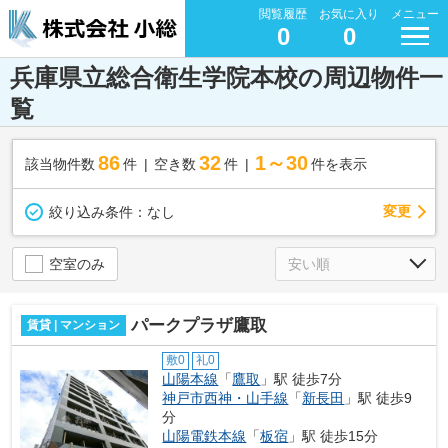
閲覧履歴
お気に入り
メニュー
0
0
兵庫県立総合衛生学院本校の周辺物件一
覧
86
32
1～30
該当物件数
件
空き数
件
件を表示
変更
絞り込み条件：
なし
空室のみ
パークプラザ鷹取
賃貸 | マンション
敷0
礼0
山陽本線
「
鷹取
」駅 徒歩7分
神戸市西神・山手線
「
新長田
」駅 徒歩9
分
山陽電鉄本線
「
板宿
」駅 徒歩15分