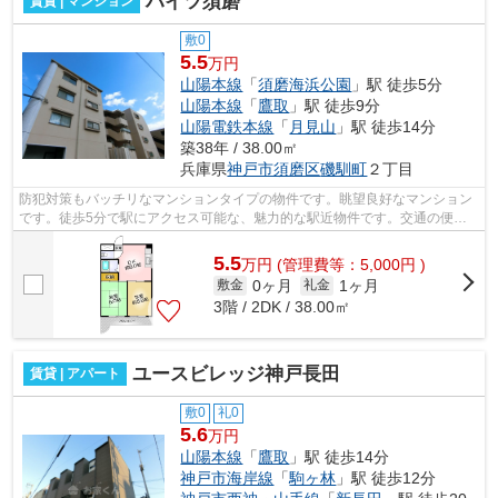
ハイツ須磨
賃貸 | マンション
敷0
5.5
万円
山陽本線
「
須磨海浜公園
」駅 徒歩5分
山陽本線
「
鷹取
」駅 徒歩9分
山陽電鉄本線
「
月見山
」駅 徒歩14分
築38年 / 38.00㎡
兵庫県
神戸市須磨区
磯馴町
２丁目
防犯対策もバッチリなマンションタイプの物件です。眺望良好なマンション
です。徒歩5分で駅にアクセス可能な、魅力的な駅近物件です。交通の便が
良く、2沿線利用できるマンションです...
5.5
万
円
(管理費等：5,000円 )
0ヶ月
1ヶ月
敷金
礼金
3階 / 2DK / 38.00㎡
ユースビレッジ神戸長田
賃貸 | アパート
敷0
礼0
5.6
万円
山陽本線
「
鷹取
」駅 徒歩14分
神戸市海岸線
「
駒ヶ林
」駅 徒歩12分