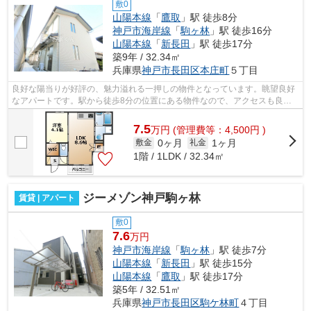
敷0
山陽本線
「
鷹取
」駅 徒歩8分
神戸市海岸線
「
駒ヶ林
」駅 徒歩16分
山陽本線
「
新長田
」駅 徒歩17分
築9年 / 32.34㎡
兵庫県
神戸市長田区
本庄町
５丁目
良好な陽当りが好評の、魅力溢れる一押しの物件となっています。眺望良好
なアパートです。駅から徒歩8分の位置にある物件なので、アクセスも良好
です。こちらの物件はアパートです。小...
7.5
万
円
(管理費等：4,500円 )
0ヶ月
1ヶ月
敷金
礼金
1階 / 1LDK / 32.34㎡
ジーメゾン神戸駒ヶ林
賃貸 | アパート
敷0
7.6
万円
神戸市海岸線
「
駒ヶ林
」駅 徒歩7分
山陽本線
「
新長田
」駅 徒歩15分
山陽本線
「
鷹取
」駅 徒歩17分
築5年 / 32.51㎡
兵庫県
神戸市長田区
駒ケ林町
４丁目