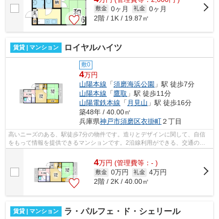
0ヶ月
0ヶ月
敷金
礼金
2階 / 1K / 19.87㎡
ロイヤルハイツ
賃貸 | マンション
敷0
4
万円
山陽本線
「
須磨海浜公園
」駅 徒歩7分
山陽本線
「
鷹取
」駅 徒歩11分
山陽電鉄本線
「
月見山
」駅 徒歩16分
築48年 / 40.00㎡
兵庫県
神戸市須磨区
衣掛町
２丁目
高いニーズのある、駅徒歩7分の物件です。造りとデザインに関して、自信
をもって情報を提供できるマンションです。2沿線利用ができる、交通の便
が良い物件です。小総には神戸市須磨区...
4
万
円
(管理費等：- )
0万円
4万円
敷金
礼金
2階 / 2K / 40.00㎡
ラ・パルフェ・ド・シェリール
賃貸 | マンション