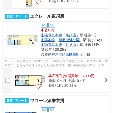
10階 / 1K / 18.90㎡
エクレール東須磨
賃貸 | アパート
敷0
礼0
4.2
万円
山陽電鉄本線
「
東須磨
」駅 徒歩3分
山陽本線
「
須磨海浜公園
」駅 徒歩14分
山陽電鉄本線
「
月見山
」駅 徒歩11分
築30年 / 20.25㎡
兵庫県
神戸市須磨区
東町
２丁目
マルアイ東須磨店まで120mです。2路線が利用可能なため、利便性の高い物
件です。こちらの物件は陽当たりが良好です。使い勝手の良いアパートでイ
チオシの物件です。あなたの希望に合う...
4.2
万
円
(管理費等：3,000円 )
0ヶ月
0ヶ月
敷金
礼金
1階 / 1K / 20.25㎡
ワコーレ須磨衣掛
賃貸 | アパート
敷0
礼0