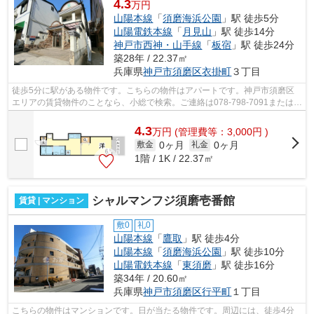
4.3
万円
山陽本線
「
須磨海浜公園
」駅 徒歩5分
山陽電鉄本線
「
月見山
」駅 徒歩14分
神戸市西神・山手線
「
板宿
」駅 徒歩24分
築28年 / 22.37㎡
兵庫県
神戸市須磨区
衣掛町
３丁目
徒歩5分に駅がある物件です。こちらの物件はアパートです。神戸市須磨区
エリアの賃貸物件のことなら、小総で検索。ご連絡は078-798-7091または
ouchikun@kofusa.comまでお気軽にどうぞ。
4.3
万
円
(管理費等：3,000円 )
0ヶ月
0ヶ月
敷金
礼金
1階 / 1K / 22.37㎡
シャルマンフジ須磨壱番館
賃貸 | マンション
敷0
礼0
山陽本線
「
鷹取
」駅 徒歩4分
山陽本線
「
須磨海浜公園
」駅 徒歩10分
山陽電鉄本線
「
東須磨
」駅 徒歩16分
築34年 / 20.60㎡
兵庫県
神戸市須磨区
行平町
１丁目
こちらの物件はマンションです。日が当たる物件です。周辺には、徒歩4分