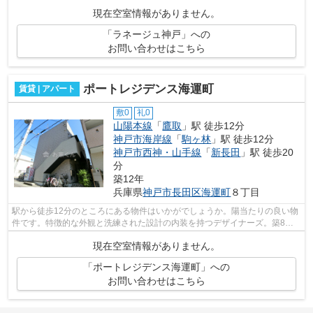
す。陽当たりが良好な物件は梅雨時期の湿...
現在空室情報がありません。
「ラネージュ神戸」への
お問い合わせはこちら
ポートレジデンス海運町
賃貸 | アパート
敷0
礼0
山陽本線
「
鷹取
」駅 徒歩12分
神戸市海岸線
「
駒ヶ林
」駅 徒歩12分
神戸市西神・山手線
「
新長田
」駅 徒歩20
分
築12年
兵庫県
神戸市長田区
海運町
８丁目
駅から徒歩12分のところにある物件はいかがでしょうか。陽当たりの良い物
件です。特徴的な外観と洗練された設計の内装を持つデザイナーズ。築8年
でしっかりとした作りが特徴の物件です...
現在空室情報がありません。
「ポートレジデンス海運町」への
お問い合わせはこちら