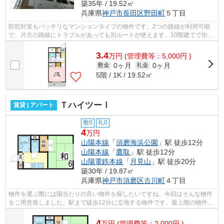
築35年 / 19.52㎡
兵庫県
神戸市長田区
野田町
５丁目
防犯対策もバッチリなマンションタイプの物件です。2つの路線が利用可能
で、片方の路線にトラブルがあっても別ルートが使えます。10階建てで街並
みにも馴染んだ物件です。こちらは徒歩...
3.4
万
円
(管理費等：5,000円 )
0ヶ月
0ヶ月
敷金
礼金
5階 / 1K / 19.52㎡
ＴハイツーⅠ
賃貸 | アパート
敷0
礼0
4
万円
山陽本線
「
須磨海浜公園
」駅 徒歩12分
山陽本線
「
鷹取
」駅 徒歩12分
山陽電鉄本線
「
月見山
」駅 徒歩20分
築30年 / 19.87㎡
兵庫県
神戸市須磨区
古川町
４丁目
物件を選ぶ際には陽当たりの良い物件を探したいですね。今回はそんな物件
をご用意致しました。駅まで徒歩12分に立地する物件です。最上階の物件で
す。使い勝手の良いアパートでイチオ...
4
万
円
(管理費等：2,000円 )