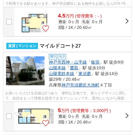
で利用できる駅があります。神戸市須磨区にある物件をお探しなら078-798-
7091やouchikun@kofusa.comから連絡を...
4.5
万
円
(管理費等：- )
0ヶ月
0ヶ月
敷金
礼金
3階 / 1K / 20.60㎡
マイルドコート27
賃貸 | マンション
敷0
礼0
神戸市西神・山手線
「
板宿
」駅 徒歩9分
山陽本線
「
鷹取
」駅 徒歩10分
山陽電鉄本線
「
東須磨
」駅 徒歩14分
築29年 / 20.48㎡
兵庫県
神戸市須磨区
大池町
４丁目
お使いいただける沿線は2つあり、便利な立地です。造りとデザインに関し
て、自信をもって情報を提供できるマンションです。室内にいながら陽射し
の暖かさを感じられる、魅力的な物件で...
5
万
円
(管理費等：3,000円 )
0ヶ月
0ヶ月
敷金
礼金
3階 / 1K / 20.48㎡