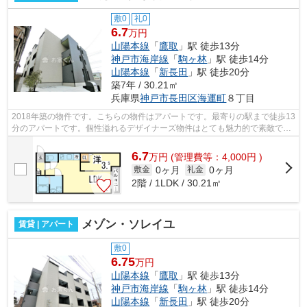
敷0
礼0
6.7
万円
山陽本線
「
鷹取
」駅 徒歩13分
神戸市海岸線
「
駒ヶ林
」駅 徒歩14分
山陽本線
「
新長田
」駅 徒歩20分
築7年 / 30.21㎡
兵庫県
神戸市長田区
海運町
８丁目
2018年築の物件です。こちらの物件はアパートです。最寄りの駅まで徒歩13
分のアパートです。個性溢れるデザイナーズ物件はとても魅力的で素敵で
す。不動産について分からない事も、豊...
6.7
万
円
(管理費等：4,000円 )
0ヶ月
0ヶ月
敷金
礼金
2階 / 1LDK / 30.21㎡
メゾン・ソレイユ
賃貸 | アパート
敷0
6.75
万円
山陽本線
「
鷹取
」駅 徒歩13分
神戸市海岸線
「
駒ヶ林
」駅 徒歩14分
山陽本線
「
新長田
」駅 徒歩20分