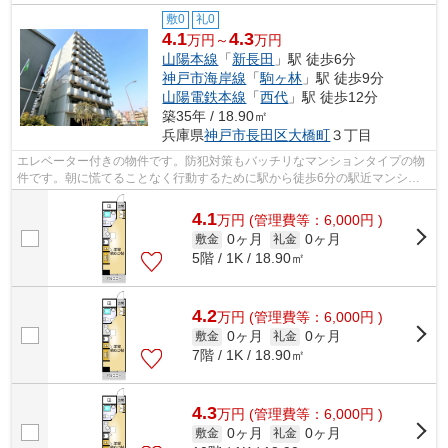
敷0
礼0
4.1
4.3
万円～
万円
山陽本線
「
新長田
」駅 徒歩6分
神戸市海岸線
「
駒ヶ林
」駅 徒歩9分
山陽電鉄本線
「
西代
」駅 徒歩12分
築35年 / 18.90㎡
兵庫県
神戸市長田区
大橋町
３丁目
エレベーター付きの物件です。防犯対策もバッチリなマンションタイプの物
件です。朝に慌てることなく行動するために駅から徒歩6分の駅近マンショ
ンはいかがでしょうか。眺めの良いマン...
4.1
万
円
(管理費等：6,000円 )
0ヶ月
0ヶ月
敷金
礼金
5階 / 1K / 18.90㎡
4.2
万
円
(管理費等：6,000円 )
0ヶ月
0ヶ月
敷金
礼金
7階 / 1K / 18.90㎡
4.3
万
円
(管理費等：6,000円 )
0ヶ月
0ヶ月
敷金
礼金