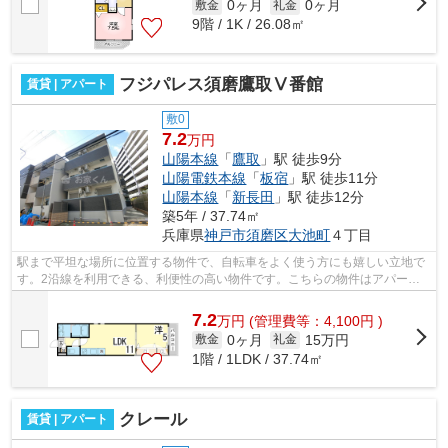
0ヶ月
0ヶ月
敷金
礼金
9階 / 1K / 26.08㎡
フジパレス須磨鷹取Ⅴ番館
賃貸 | アパート
敷0
7.2
万円
山陽本線
「
鷹取
」駅 徒歩9分
山陽電鉄本線
「
板宿
」駅 徒歩11分
山陽本線
「
新長田
」駅 徒歩12分
築5年 / 37.74㎡
兵庫県
神戸市須磨区
大池町
４丁目
駅まで平坦な場所に位置する物件で、自転車をよく使う方にも嬉しい立地で
す。2沿線を利用できる、利便性の高い物件です。こちらの物件はアパート
です。好評の駅近物件となっており、駅...
7.2
万
円
(管理費等：4,100円 )
0ヶ月
15万円
敷金
礼金
1階 / 1LDK / 37.74㎡
クレール
賃貸 | アパート