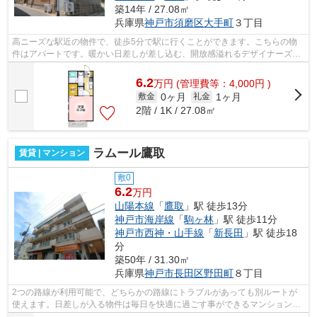
築14年 / 27.08㎡
兵庫県
神戸市須磨区
大手町
３丁目
高ニーズな駅近の物件で、徒歩5分で駅に行くことができます。こちらの物
件はアパートです。暖かい日差しが差し込む、開放感溢れるデザイナーズ物
件物件です。2沿線を利用できる、利便...
6.2
万
円
(管理費等：4,000円 )
0ヶ月
1ヶ月
敷金
礼金
2階 / 1K / 27.08㎡
ラムール鷹取
賃貸 | マンション
敷0
6.2
万円
山陽本線
「
鷹取
」駅 徒歩13分
神戸市海岸線
「
駒ヶ林
」駅 徒歩11分
神戸市西神・山手線
「
新長田
」駅 徒歩18
分
築50年 / 31.30㎡
兵庫県
神戸市長田区
野田町
８丁目
2つの路線が利用可能で、どちらかの路線にトラブルがあっても別ルートが
使えます。日差しが入る物件は毎日を快適に過ごす事ができるマンションで
す。駅まで徒歩13分の物件です。こちら...