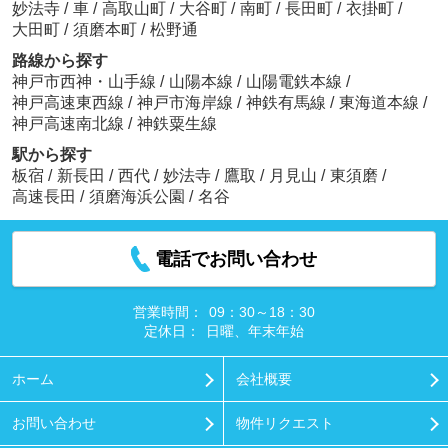
妙法寺
/
車
/
高取山町
/
大谷町
/
南町
/
長田町
/
衣掛町
/
大田町
/
須磨本町
/
松野通
路線から探す
神戸市西神・山手線
/
山陽本線
/
山陽電鉄本線
/
神戸高速東西線
/
神戸市海岸線
/
神鉄有馬線
/
東海道本線
/
神戸高速南北線
/
神鉄粟生線
駅から探す
板宿
/
新長田
/
西代
/
妙法寺
/
鷹取
/
月見山
/
東須磨
/
高速長田
/
須磨海浜公園
/
名谷
電話でお問い合わせ
営業時間：
09：30～18：30
定休日：
日曜、年末年始
ホーム
会社概要
お問い合わせ
物件リクエスト