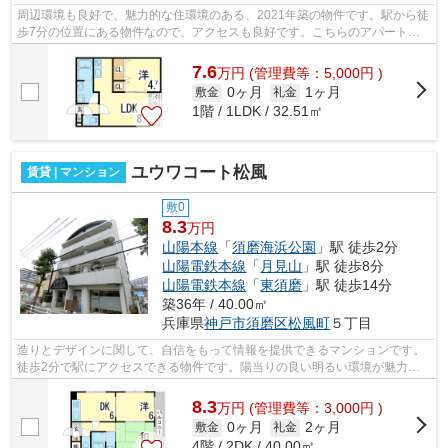
周辺環境も良好で、魅力的な住環境のある、2021年築の物件です。駅から徒
歩7分の位置にある物件なので、アクセスも良好です。こちらのアパートか
らなら、2沿線を利用できます。ニーズ...
7.6
万
円
(管理費等：5,000円 )
0ヶ月
1ヶ月
敷金
礼金
1階 / 1LDK / 32.51㎡
ユウワコート松風
賃貸 | マンション
敷0
8.3
万円
山陽本線
「
須磨海浜公園
」駅 徒歩2分
山陽電鉄本線
「
月見山
」駅 徒歩8分
山陽電鉄本線
「
東須磨
」駅 徒歩14分
築36年 / 40.00㎡
兵庫県
神戸市須磨区
松風町
５丁目
造りとデザインに関して、自信をもって情報を提供できるマンションです。
徒歩2分で駅にアクセスできる物件です。陽当りの良い明るい環境が魅力の
一押し物件となっています。眺望良好な...
8.3
万
円
(管理費等：3,000円 )
0ヶ月
2ヶ月
敷金
礼金
4階 / 2DK / 40.00㎡