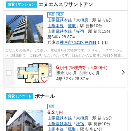
エヌエムスワサントアン
賃貸 | マンション
敷0
礼0
山陽電鉄本線
「
東須磨
」駅 徒歩6分
山陽本線
「
鷹取
」駅 徒歩10分
山陽電鉄本線
「
板宿
」駅 徒歩13分
築6年 / 28.87㎡
兵庫県
神戸市須磨区
戸政町
１丁目
こだわりの条件として多い、駅徒歩6分の物件です。デザイナーズマンショ
ンは独創的で、ご好評いただいています。日差しが入る物件は毎日を快適に
過ごす事ができるマンションです。築浅...
6
万
円
(管理費等：9,000円 )
0ヶ月
0ヶ月
敷金
礼金
4階 / 2K / 28.87㎡
ボナール
賃貸 | アパート
敷0
6.2
万円
山陽電鉄本線
「
東須磨
」駅 徒歩5分
山陽電鉄本線
「
板宿
」駅 徒歩10分
山陽本線
「
鷹取
」駅 徒歩17分