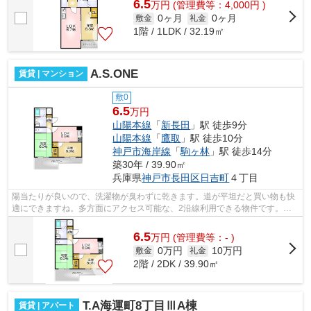
6.5
万
円
(管理費等：4,000円 )
0ヶ月
0ヶ月
敷金
礼金
1階 / 1LDK / 32.19㎡
A.S.ONE
賃貸 | マンション
敷0
6.5
万円
山陽本線
「
新長田
」駅 徒歩9分
山陽本線
「
鷹取
」駅 徒歩10分
神戸市海岸線
「
駒ヶ林
」駅 徒歩14分
築30年 / 39.90㎡
兵庫県
神戸市長田区
日吉町
４丁目
陽当たりが良いので、洗濯物が臭わずに乾きます。道が平坦だと買い物も快
適にできますね。多方面にアクセス可能な、2沿線利用できる物件です。こ
ちらの物件はマンションです。小総には...
6.5
万
円
(管理費等：- )
0万円
10万円
敷金
礼金
2階 / 2DK / 39.90㎡
T.A海運町8丁目ⅢA棟
賃貸 | アパート