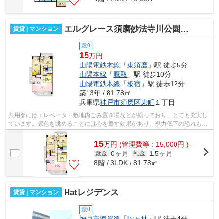
エルグレース須磨妙法寺川公園ステーションコート
賃貸 | マンション
敷0
15
万円
山陽電鉄本線
「
東須磨
」駅 徒歩5分
山陽本線
「
鷹取
」駅 徒歩10分
山陽電鉄本線
「
板宿
」駅 徒歩12分
築13年 / 81.78㎡
兵庫県
神戸市須磨区
東町
１丁目
共用部にはエレベータ・敷地内ごみ置き場などが揃っており、とても充実し
ています。景色を眺めることには心を癒す効果があり、視力低下の恐れも少
なくしてくれます。駅まで5分と、駅近...
15
万
円
(管理費等：15,000円 )
0ヶ月
1.5ヶ月
敷金
礼金
8階 / 3LDK / 81.78㎡
Hatレジデンス
賃貸 | マンション
敷0
神戸市海岸線
「
駒ヶ林
」駅 徒歩4分