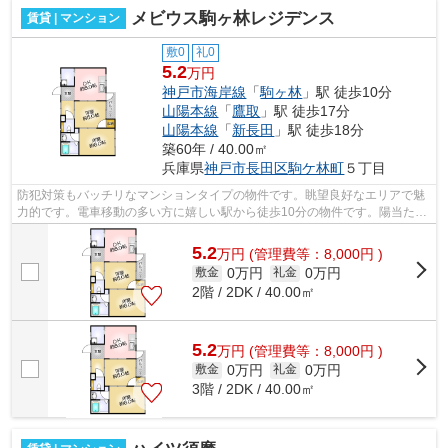
メビウス駒ヶ林レジデンス
賃貸 | マンション
敷0
礼0
5.2
万円
神戸市海岸線
「
駒ヶ林
」駅 徒歩10分
山陽本線
「
鷹取
」駅 徒歩17分
山陽本線
「
新長田
」駅 徒歩18分
築60年 / 40.00㎡
兵庫県
神戸市長田区
駒ケ林町
５丁目
防犯対策もバッチリなマンションタイプの物件です。眺望良好なエリアで魅
力的です。電車移動の多い方に嬉しい駅から徒歩10分の物件です。陽当たり
が良好なマンションは梅雨時期の湿気...
5.2
万
円
(管理費等：8,000円 )
0万円
0万円
敷金
礼金
2階 / 2DK / 40.00㎡
5.2
万
円
(管理費等：8,000円 )
0万円
0万円
敷金
礼金
3階 / 2DK / 40.00㎡