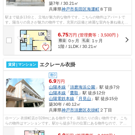
築7年 / 30.21㎡
兵庫県
神戸市長田区
海運町
８丁目
駅まで徒歩13分と、立地が魅力的な物件です。こちらの物件はアパートで
す。陽当りの良さが魅力の物件です。充実の設備と綺麗な室内を兼ね備え
た、2019年築の物件です。神戸市長田区エ...
6.75
万
円
(管理費等：3,500円 )
0ヶ月
1ヶ月
敷金
礼金
1階 / 1LDK / 30.21㎡
エクレール衣掛
賃貸 | マンション
敷0
6.9
万円
山陽本線
「
須磨海浜公園
」駅 徒歩7分
山陽本線
「
鷹取
」駅 徒歩12分
山陽電鉄本線
「
月見山
」駅 徒歩15分
築30年 / 40.12㎡
兵庫県
神戸市須磨区
衣掛町
２丁目
ローソン 衣掛町店が328mにある物件です。陽当たりの良い物件です。こち
らの物件はマンションです。駅から徒歩7分の位置にある物件なので、アク
セスも良好です。小総では、様々なニー...