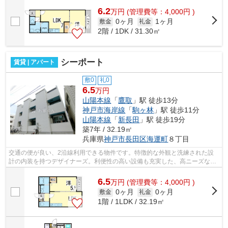
6.2
万
円
(管理費等：4,000円 )
0ヶ月
1ヶ月
敷金
礼金
2階 / 1DK / 31.30㎡
シーポート
賃貸 | アパート
敷0
礼0
6.5
万円
山陽本線
「
鷹取
」駅 徒歩13分
神戸市海岸線
「
駒ヶ林
」駅 徒歩11分
山陽本線
「
新長田
」駅 徒歩19分
築7年 / 32.19㎡
兵庫県
神戸市長田区
海運町
８丁目
交通の便が良い、2沿線利用できる物件です。特徴的な外観と洗練された設
計の内装を持つデザイナーズ。利便性の高い設備も充実した、高ニーズな
2019年築の物件です。陽当たりが良いので...
6.5
万
円
(管理費等：4,000円 )
0ヶ月
0ヶ月
敷金
礼金
1階 / 1LDK / 32.19㎡