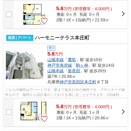
乾きます。落ち着いた街並みが魅力のア...
5.6
万
円
(管理費等：4,000円 )
0ヶ月
0ヶ月
敷金
礼金
2階 / 1K＋1S(納戸) / 21.59㎡
ハーモニーテラス本庄町
賃貸 | アパート
敷0
5.8
万円
山陽本線
「
鷹取
」駅 徒歩10分
神戸市海岸線
「
駒ヶ林
」駅 徒歩14分
山陽本線
「
新長田
」駅 徒歩20分
築7年 / 20.66㎡
兵庫県
神戸市長田区
本庄町
８丁目
こちらの物件はアパートです。駅まで徒歩11分の物件です。デザイナーズ物
件なので、随所から設計者のこだわりを感じることができます。2沿線利用
可能なアパートです。小総 お家くんな...
5.8
万
円
(管理費等：4,000円 )
0ヶ月
1ヶ月
敷金
礼金
1階 / 1K＋1S(納戸) / 20.66㎡