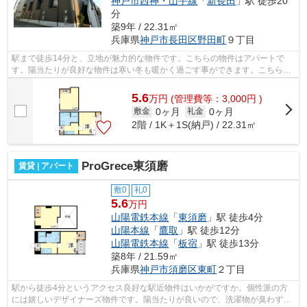
神戸市西神・山手線
「
新長田
」駅 徒歩20
分
築9年 / 22.31㎡
兵庫県
神戸市長田区
野田町
９丁目
駅まで徒歩14分と、立地が魅力的な物件です。こちらの物件はアパートで
す。陽当たりが良好な物件は寒い冬も暖かく過ごす事ができます。こちらの
平成28年築の物件は多くの方からご好評...
5.6
万
円
(管理費等：3,000円 )
0ヶ月
0ヶ月
敷金
礼金
2階 / 1K＋1S(納戸) / 22.31㎡
ProGrece東須磨
賃貸 | アパート
敷0
礼0
5.6
万円
山陽電鉄本線
「
東須磨
」駅 徒歩4分
山陽本線
「
鷹取
」駅 徒歩12分
山陽電鉄本線
「
板宿
」駅 徒歩13分
築8年 / 21.59㎡
兵庫県
神戸市須磨区
東町
２丁目
駅から徒歩4分というアクセス良好な駅近物件はいかがですか。個性派の方
には嬉しいデザイナーズ物件です。陽当たりが良いので、洗濯物が臭わずに