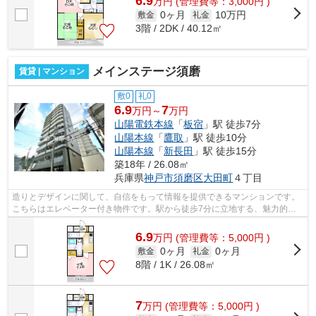
6.9
万
円
(管理費等：3,000円 )
0ヶ月
10万円
敷金
礼金
3階 / 2DK / 40.12㎡
メインステージ須磨
賃貸 | マンション
敷0
礼0
6.9
7
万円～
万円
山陽電鉄本線
「
板宿
」駅 徒歩7分
山陽本線
「
鷹取
」駅 徒歩10分
山陽本線
「
新長田
」駅 徒歩15分
築18年 / 26.08㎡
兵庫県
神戸市須磨区
大田町
４丁目
造りとデザインに関して、自信をもって情報を提供できるマンションです。
こちらはエレベーター付き物件です。駅から徒歩7分に立地する、魅力的な
駅近物件です。2沿線利用可能なため、...
6.9
万
円
(管理費等：5,000円 )
0ヶ月
0ヶ月
敷金
礼金
8階 / 1K / 26.08㎡
7
万
円
(管理費等：5,000円 )