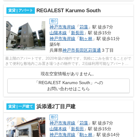
REGALEST Karumo South
賃貸 | アパート
敷0
神戸市海岸線
「
苅藻
」駅 徒歩7分
山陽本線
「
新長田
」駅 徒歩15分
神戸市海岸線
「
駒ヶ林
」駅 徒歩11分
築5年
兵庫県
神戸市長田区
苅藻通
３丁目
最上階のアパートです。2020年築の物件です。気軽にごみを捨てることがで
きて便利な敷地内ごみ置き場つきの物件です。2沿線利用可能なアパートで
す。気になる情報を見つけたら、まずは...
現在空室情報がありません。
「REGALEST Karumo South」への
お問い合わせはこちら
浜添通2丁目戸建
賃貸 | 一戸建て
敷0
神戸市海岸線
「
苅藻
」駅 徒歩7分
山陽本線
「
新長田
」駅 徒歩15分
神戸市海岸線
「
駒ヶ林
」駅 徒歩14分