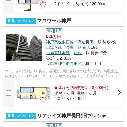
2階 / 1K＋1S(納戸) / 20.00㎡
マロワール神戸
賃貸 | マンション
敷0
礼0
6.1
万円
神戸高速東西線
「
高速長田
」駅 徒歩2分
山陽本線
「
兵庫
」駅 徒歩15分
山陽電鉄本線
「
西代
」駅 徒歩13分
築8年 / 24.80㎡
兵庫県
神戸市長田区
北町
２丁目
マンションの陽当りも良く、昼間には照明要らずで経済的です。高層建築が
お好きな方には15階建てのこちらの物件が好評です。防犯対策もバッチリな
マンションタイプの物件です。こちら...
6.1
万
円
(管理費等：6,000円 )
0ヶ月
0ヶ月
敷金
礼金
4階 / 1K / 24.80㎡
リアライズ神戸長田(旧プレシャスビュー)
賃貸 | マンション
敷0
礼0