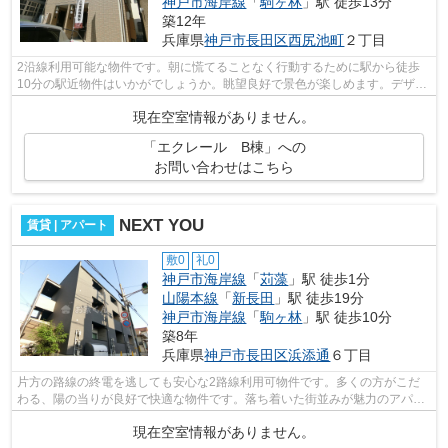
神戸市海岸線
「
駒ヶ林
」駅 徒歩13分
築12年
兵庫県
神戸市長田区
西尻池町
２丁目
2沿線利用可能な物件です。朝に慌てることなく行動するために駅から徒歩
10分の駅近物件はいかがでしょうか。眺望良好で景色が楽しめます。デザイ
ナーズ物件は独創的で、ご好評いただい...
現在空室情報がありません。
「エクレール B棟」への
お問い合わせはこちら
NEXT YOU
賃貸 | アパート
敷0
礼0
神戸市海岸線
「
苅藻
」駅 徒歩1分
山陽本線
「
新長田
」駅 徒歩19分
神戸市海岸線
「
駒ヶ林
」駅 徒歩10分
築8年
兵庫県
神戸市長田区
浜添通
６丁目
片方の路線の終電を逃しても安心な2路線利用可物件です。多くの方がこだ
わる、陽の当りが良好で快適な物件です。落ち着いた街並みが魅力のアパー
トはこちらです。最上階の物件です。私...
現在空室情報がありません。