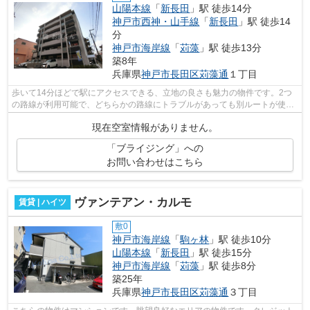
山陽本線
「
新長田
」駅 徒歩14分
神戸市西神・山手線
「
新長田
」駅 徒歩14
分
神戸市海岸線
「
苅藻
」駅 徒歩13分
築8年
兵庫県
神戸市長田区
苅藻通
１丁目
歩いて14分ほどで駅にアクセスできる、立地の良さも魅力の物件です。2つ
の路線が利用可能で、どちらかの路線にトラブルがあっても別ルートが使え
ます。造りとデザインに関して、自信を...
現在空室情報がありません。
「ブライジング」への
お問い合わせはこちら
ヴァンテアン・カルモ
賃貸 | ハイツ
敷0
神戸市海岸線
「
駒ヶ林
」駅 徒歩10分
山陽本線
「
新長田
」駅 徒歩15分
神戸市海岸線
「
苅藻
」駅 徒歩8分
築25年
兵庫県
神戸市長田区
苅藻通
３丁目