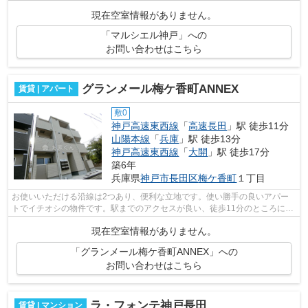
年築の物件です。気になる情報を見つけ...
現在空室情報がありません。
「マルシエル神戸」への
お問い合わせはこちら
グランメール梅ケ香町ANNEX
賃貸 | アパート
敷0
神戸高速東西線
「
高速長田
」駅 徒歩11分
山陽本線
「
兵庫
」駅 徒歩13分
神戸高速東西線
「
大開
」駅 徒歩17分
築6年
兵庫県
神戸市長田区
梅ケ香町
１丁目
お使いいただける沿線は2つあり、便利な立地です。使い勝手の良いアパー
トでイチオシの物件です。駅までのアクセスが良い、徒歩11分のところに位
置する物件です。特徴的な外観と洗練さ...
現在空室情報がありません。
「グランメール梅ケ香町ANNEX」への
お問い合わせはこちら
ラ・フォンテ神戸長田
賃貸 | マンション