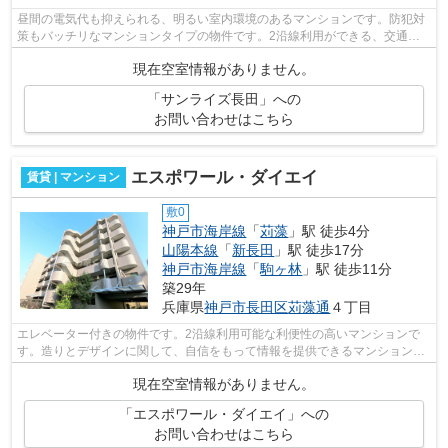
昼間の電気代も抑えられる、明るい室内環境のあるマンションです。防犯対
策もバッチリなマンションタイプの物件です。2沿線利用ができる、交通の
便が良い物件です。高ニーズな駅近の物...
現在空室情報がありません。
「サンライズ長田」への
お問い合わせはこちら
エスポワール・ダイエイ
賃貸 | マンション
敷0
神戸市海岸線
「
苅藻
」駅 徒歩4分
山陽本線
「
新長田
」駅 徒歩17分
神戸市海岸線
「
駒ヶ林
」駅 徒歩11分
築29年
兵庫県
神戸市長田区
苅藻通
４丁目
エレベーター付きの物件です。2沿線利用可能な利便性の高いマンションで
す。造りとデザインに関して、自信をもって情報を提供できるマンションで
す。徒歩4分に駅がある物件です。小総...
現在空室情報がありません。
「エスポワール・ダイエイ」への
お問い合わせはこちら