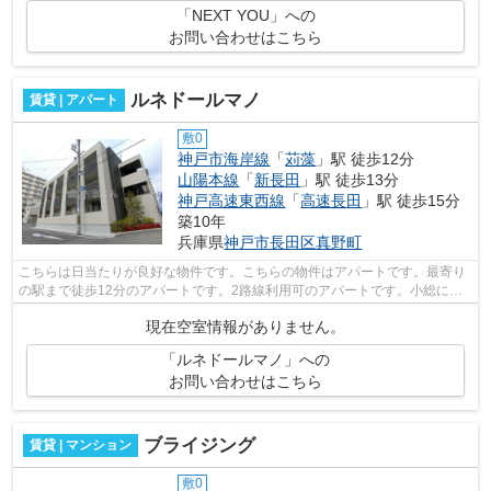
「NEXT YOU」への
お問い合わせはこちら
ルネドールマノ
賃貸 | アパート
敷0
神戸市海岸線
「
苅藻
」駅 徒歩12分
山陽本線
「
新長田
」駅 徒歩13分
神戸高速東西線
「
高速長田
」駅 徒歩15分
築10年
兵庫県
神戸市長田区
真野町
こちらは日当たりが良好な物件です。こちらの物件はアパートです。最寄り
の駅まで徒歩12分のアパートです。2路線利用可のアパートです。小総には
神戸市長田区エリアの賃貸情報がござい...
現在空室情報がありません。
「ルネドールマノ」への
お問い合わせはこちら
ブライジング
賃貸 | マンション
敷0