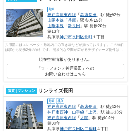
敷0
神戸高速東西線
「
高速長田
」駅 徒歩2分
山陽本線
「
兵庫
」駅 徒歩15分
山陽本線
「
新長田
」駅 徒歩20分
築13年
兵庫県
神戸市長田区
北町
１丁目
共用部にはエレベータ・敷地内ごみ置き場などが揃っております。この物件
は駅から徒歩2分の物件です。開放的な空間が広がるデザイナーズ物件は風
通りが良く満足できる物件です。こちら...
現在空室情報がありません。
「ラ・フォンテ神戸長田」への
お問い合わせはこちら
サンライズ長田
賃貸 | マンション
敷0
礼0
神戸高速東西線
「
高速長田
」駅 徒歩3分
神戸市西神・山手線
「
上沢
」駅 徒歩13分
神戸高速東西線
「
大開
」駅 徒歩14分
築30年
兵庫県
神戸市長田区
二番町
４丁目