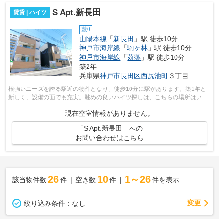
S Apt.新長田
賃貸 | ハイツ
敷0
山陽本線
「
新長田
」駅 徒歩10分
神戸市海岸線
「
駒ヶ林
」駅 徒歩10分
神戸市海岸線
「
苅藻
」駅 徒歩10分
築2年
兵庫県
神戸市長田区
西尻池町
３丁目
根強いニーズを誇る駅近の物件となり、徒歩10分に駅があります。築1年と
新しく、設備の面でも充実。眺めの良いハイツ探しは、こちらの場所はいか
がですか。日が当たるハイツです。神戸...
現在空室情報がありません。
「S Apt.新長田」への
お問い合わせはこちら
26
10
1～26
該当物件数
件
空き数
件
件を表示
変更
絞り込み条件：
なし