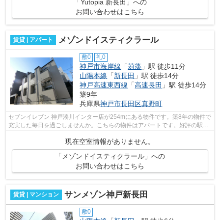
「Yutopia 新長田」への
お問い合わせはこちら
メゾンドイスティクラール
賃貸 | アパート
敷0
礼0
神戸市海岸線
「
苅藻
」駅 徒歩11分
山陽本線
「
新長田
」駅 徒歩14分
神戸高速東西線
「
高速長田
」駅 徒歩14分
築9年
兵庫県
神戸市長田区
真野町
セブンイレブン 神戸湊川インター店が254mにある物件です。築8年の物件で
充実した毎日を過ごしませんか。こちらの物件はアパートです。好評の駅近
物件で、徒歩11分でのアクセスが可能...
現在空室情報がありません。
「メゾンドイスティクラール」への
お問い合わせはこちら
サンメゾン神戸新長田
賃貸 | マンション
敷0