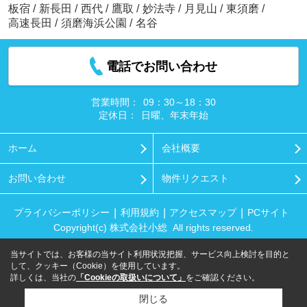
板宿
/
新長田
/
西代
/
鷹取
/
妙法寺
/
月見山
/
東須磨
/
高速長田
/
須磨海浜公園
/
名谷
電話でお問い合わせ
営業時間：
09：30～18：30
定休日：
日曜、年末年始
ホーム
会社概要
お問い合わせ
物件リクエスト
プライバシーポリシー
利用規約
アクセスマップ
PCサイト
Copyright(c) 株式会社小総 All rights reserved.
当サイトでは、お客様の当サイト利用状況把握、サービス向上検討を目的と
して、クッキー（Cookie）を使用しています。
詳しくは、当社の
「Cookieの取扱いについて」
をご確認ください。
閉じる