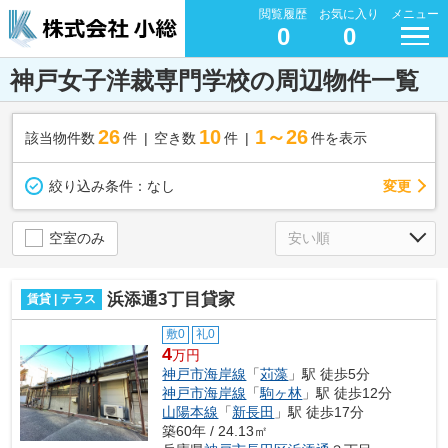
閲覧履歴
お気に入り
メニュー
0
0
神戸女子洋裁専門学校の周辺物件一覧
26
10
1～26
該当物件数
件
空き数
件
件を表示
変更
絞り込み条件：
なし
空室のみ
浜添通3丁目貸家
賃貸 | テラス
敷0
礼0
4
万円
神戸市海岸線
「
苅藻
」駅 徒歩5分
神戸市海岸線
「
駒ヶ林
」駅 徒歩12分
山陽本線
「
新長田
」駅 徒歩17分
築60年 / 24.13㎡