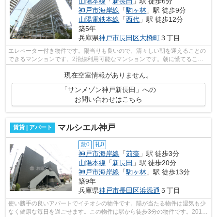
山陽本線
「
新長田
」駅 徒歩6分
神戸市海岸線
「
駒ヶ林
」駅 徒歩9分
山陽電鉄本線
「
西代
」駅 徒歩12分
築5年
兵庫県
神戸市長田区
大橋町
３丁目
エレベーター付き物件です。陽当りも良いので、清々しい朝を迎えることの
できるマンションです。2沿線利用可能なマンションです。朝に慌てること
なく行動するために駅から徒歩6分の駅...
現在空室情報がありません。
「サンメゾン神戸新長田」への
お問い合わせはこちら
マルシエル神戸
賃貸 | アパート
敷0
礼0
神戸市海岸線
「
苅藻
」駅 徒歩3分
山陽本線
「
新長田
」駅 徒歩20分
神戸市海岸線
「
駒ヶ林
」駅 徒歩13分
築9年
兵庫県
神戸市長田区
浜添通
５丁目
使い勝手の良いアパートでイチオシの物件です。陽が当たる物件は湿気も少
なく健康な毎日を過ごせます。この物件は駅から徒歩3分の物件です。2016