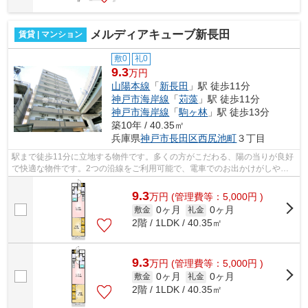
メルディアキューブ新長田
賃貸 | マンション
敷0
礼0
9.3
万円
山陽本線
「
新長田
」駅 徒歩11分
神戸市海岸線
「
苅藻
」駅 徒歩11分
神戸市海岸線
「
駒ヶ林
」駅 徒歩13分
築10年 / 40.35㎡
兵庫県
神戸市長田区
西尻池町
３丁目
駅まで徒歩11分に立地する物件です。多くの方がこだわる、陽の当りが良好
で快適な物件です。2つの沿線をご利用可能で、電車でのお出かけがしやす
い立地です。目立つ外観と洗練された設...
9.3
万
円
(管理費等：5,000円 )
0ヶ月
0ヶ月
敷金
礼金
2階 / 1LDK / 40.35㎡
9.3
万
円
(管理費等：5,000円 )
0ヶ月
0ヶ月
敷金
礼金
2階 / 1LDK / 40.35㎡