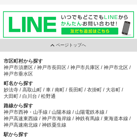
ページトップへ
市区町村から探す
神戸市須磨区
/
神戸市長田区
/
神戸市兵庫区
/
神戸市北区
/
神戸市垂水区
町名から探す
妙法寺
/
高取山町
/
車
/
南町
/
長田町
/
衣掛町
/
大谷町
/
大田町
/
白川台
/
松野通
路線から探す
神戸市西神・山手線
/
山陽本線
/
山陽電鉄本線
/
神戸高速東西線
/
神戸市海岸線
/
神鉄有馬線
/
東海道本線
/
神戸高速南北線
/
神鉄粟生線
駅から探す