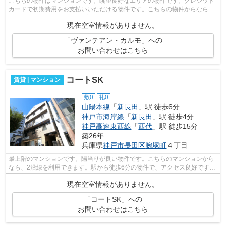
こちらの物件はマンションです。眺望良好なエリアの物件です。クレジット
カードで初期費用をお支払いいただける物件です。こちらの物件からなら、
2沿線を利用できます。不動産について...
現在空室情報がありません。
「ヴァンテアン・カルモ」への
お問い合わせはこちら
コートSK
賃貸 | マンション
敷0
礼0
山陽本線
「
新長田
」駅 徒歩6分
神戸市海岸線
「
新長田
」駅 徒歩4分
神戸高速東西線
「
西代
」駅 徒歩15分
築26年
兵庫県
神戸市長田区
腕塚町
４丁目
最上階のマンションです。陽当りが良い物件です。こちらのマンションから
なら、2沿線を利用できます。駅から徒歩6分の物件で、アクセス良好です。
神戸市長田区エリアの賃貸情報が小総...
現在空室情報がありません。
「コートSK」への
お問い合わせはこちら