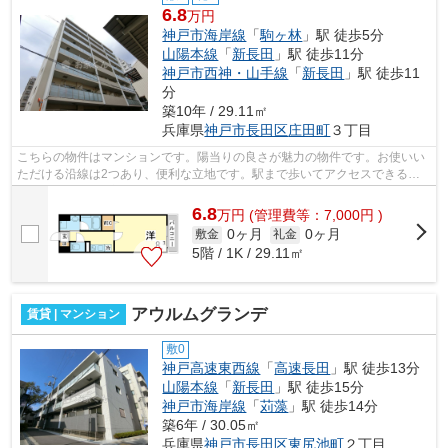
6.8
万円
神戸市海岸線
「
駒ヶ林
」駅 徒歩5分
山陽本線
「
新長田
」駅 徒歩11分
神戸市西神・山手線
「
新長田
」駅 徒歩11
分
築10年 / 29.11㎡
兵庫県
神戸市長田区
庄田町
３丁目
こちらの物件はマンションです。陽当りの良さが魅力の物件です。お使いい
ただける沿線は2つあり、便利な立地です。駅まで歩いてアクセスできる、
徒歩5分の距離に立地する物件です。あ...
6.8
万
円
(管理費等：7,000円 )
0ヶ月
0ヶ月
敷金
礼金
5階 / 1K / 29.11㎡
アウルムグランデ
賃貸 | マンション
敷0
神戸高速東西線
「
高速長田
」駅 徒歩13分
山陽本線
「
新長田
」駅 徒歩15分
神戸市海岸線
「
苅藻
」駅 徒歩14分
築6年 / 30.05㎡
兵庫県
神戸市長田区
東尻池町
２丁目