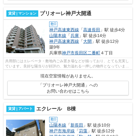
プリオーレ神戸大開通
賃貸 | マンション
敷0
神戸高速東西線
「
高速長田
」駅 徒歩4分
山陽本線
「
兵庫
」駅 徒歩14分
神戸高速東西線
「
大開
」駅 徒歩12分
築9年
兵庫県
神戸市長田区
二番町
４丁目
共用部にはエレベータ・敷地内ごみ置き場などが揃っており、とても充実し
ています。良好な陽当りが好評の、魅力溢れる一押しの物件となっていま
す。築6年の物件で充実した毎日を過ごし...
現在空室情報がありません。
「プリオーレ神戸大開通」への
お問い合わせはこちら
エクレール B棟
賃貸 | アパート
敷0
山陽本線
「
新長田
」駅 徒歩10分
神戸市海岸線
「
苅藻
」駅 徒歩12分