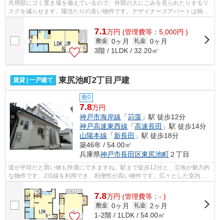
共用部にゴミ置き場を備えているので、外部の人にごみを見られたりするリ
スクを減らせます。陽当たりの良い物件です。デザイナーズアパートは独創
的で、ご好評いただいています。ご紹...
7.1
万
円
(管理費等：5,000円 )
0ヶ月
0ヶ月
敷金
礼金
3階 / 1LDK / 32.20㎡
東尻池町2丁目戸建
賃貸 | 一戸建て
敷0
7.8
万円
神戸市海岸線
「
苅藻
」駅 徒歩12分
神戸高速東西線
「
高速長田
」駅 徒歩14分
山陽本線
「
新長田
」駅 徒歩18分
築46年 / 54.00㎡
兵庫県
神戸市長田区
東尻池町
２丁目
道が平坦だと買い物も快適にできますね。駅まで徒歩12分と、立地が魅力的
な物件です。2沿線を利用でき、利便性が高い物件です。広々とした室内の
ある一戸建て物件はこちらです。小総の...
7.8
万
円
(管理費等：- )
0ヶ月
2ヶ月
敷金
礼金
1-2階 / 1LDK / 54.00㎡