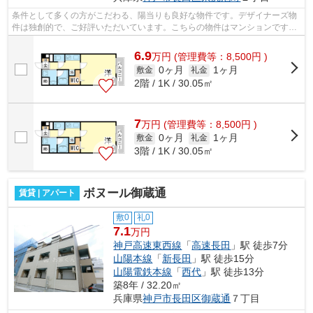
条件として多くの方がこだわる、陽当りも良好な物件です。デザイナーズ物
件は独創的で、ご好評いただいています。こちらの物件はマンションです。
駅まで歩いて13分ほどの、魅力的な立...
6.9
万
円
(管理費等：8,500円 )
0ヶ月
1ヶ月
敷金
礼金
2階 / 1K / 30.05㎡
7
万
円
(管理費等：8,500円 )
0ヶ月
1ヶ月
敷金
礼金
3階 / 1K / 30.05㎡
ボヌール御蔵通
賃貸 | アパート
敷0
礼0
7.1
万円
神戸高速東西線
「
高速長田
」駅 徒歩7分
山陽本線
「
新長田
」駅 徒歩15分
山陽電鉄本線
「
西代
」駅 徒歩13分
築8年 / 32.20㎡
兵庫県
神戸市長田区
御蔵通
７丁目