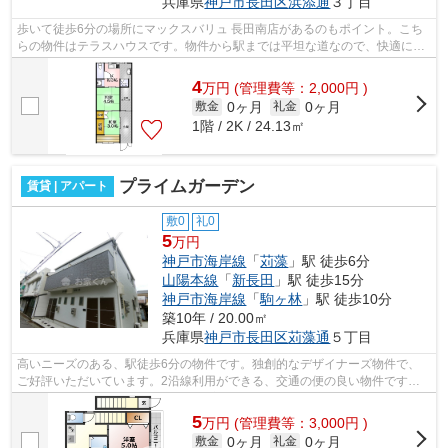
兵庫県
神戸市長田区
浜添通
３丁目
歩いて徒歩6分の場所にマックスバリュ 長田南店があるのもポイント。こち
らの物件はテラスハウスです。物件から駅までは平坦な道なので、快適に移
動できます。2沿線利用可能なテラスハ...
4
万
円
(管理費等：2,000円 )
0ヶ月
0ヶ月
敷金
礼金
1階 / 2K / 24.13㎡
プライムガーデン
賃貸 | アパート
敷0
礼0
5
万円
神戸市海岸線
「
苅藻
」駅 徒歩6分
山陽本線
「
新長田
」駅 徒歩15分
神戸市海岸線
「
駒ヶ林
」駅 徒歩10分
築10年 / 20.00㎡
兵庫県
神戸市長田区
苅藻通
５丁目
高いニーズのある、駅徒歩6分の物件です。独創的なデザイナーズ物件で、
ご好評いただいています。2沿線利用ができる、交通の便の良い物件です。
昼間の電気代も抑えられる、明るい室内...
5
万
円
(管理費等：3,000円 )
0ヶ月
0ヶ月
敷金
礼金