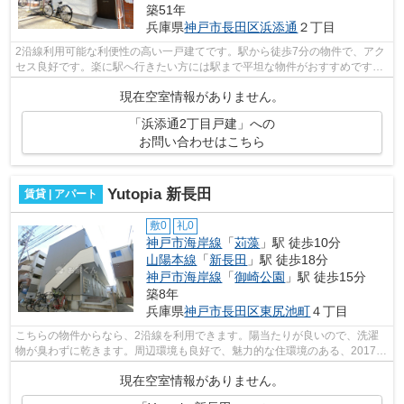
築51年
兵庫県
神戸市長田区
浜添通
２丁目
2沿線利用可能な利便性の高い一戸建てです。駅から徒歩7分の物件で、アク
セス良好です。楽に駅へ行きたい方には駅まで平坦な物件がおすすめです。
こちらの物件は一戸建てです。間取り...
現在空室情報がありません。
「浜添通2丁目戸建」への
お問い合わせはこちら
Yutopia 新長田
賃貸 | アパート
敷0
礼0
神戸市海岸線
「
苅藻
」駅 徒歩10分
山陽本線
「
新長田
」駅 徒歩18分
神戸市海岸線
「
御崎公園
」駅 徒歩15分
築8年
兵庫県
神戸市長田区
東尻池町
４丁目
こちらの物件からなら、2沿線を利用できます。陽当たりが良いので、洗濯
物が臭わずに乾きます。周辺環境も良好で、魅力的な住環境のある、2017年
築の物件です。目立つ外観と洗練された...
現在空室情報がありません。