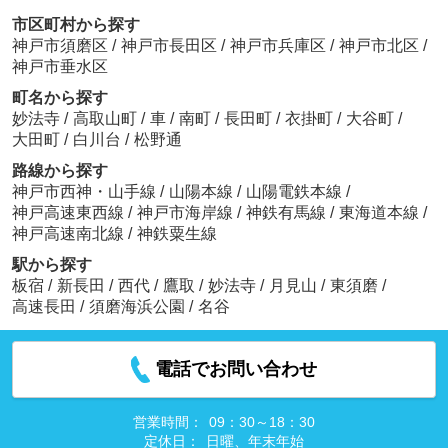
市区町村から探す
神戸市須磨区
/
神戸市長田区
/
神戸市兵庫区
/
神戸市北区
/
神戸市垂水区
町名から探す
妙法寺
/
高取山町
/
車
/
南町
/
長田町
/
衣掛町
/
大谷町
/
大田町
/
白川台
/
松野通
路線から探す
神戸市西神・山手線
/
山陽本線
/
山陽電鉄本線
/
神戸高速東西線
/
神戸市海岸線
/
神鉄有馬線
/
東海道本線
/
神戸高速南北線
/
神鉄粟生線
駅から探す
板宿
/
新長田
/
西代
/
鷹取
/
妙法寺
/
月見山
/
東須磨
/
高速長田
/
須磨海浜公園
/
名谷
電話でお問い合わせ
営業時間：
09：30～18：30
定休日：
日曜、年末年始