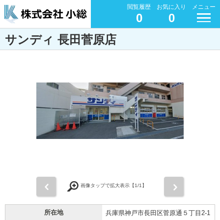
閲覧履歴
お気に入り
メニュー
0
0
サンディ 長田菅原店
前
次
画像タップで拡大表示【
1
/1】
所在地
兵庫県神戸市長田区菅原通５丁目2-1