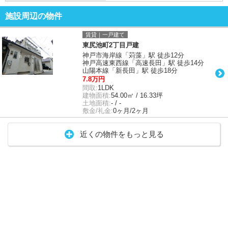
施設周辺の物件
賃貸｜一戸建て
東尻池町2丁目戸建
神戸市海岸線「苅藻」駅 徒歩12分
神戸高速東西線「高速長田」駅 徒歩14分
山陽本線「新長田」駅 徒歩18分
7.8万円
間取:
1LDK
建物面積:
54.00㎡ / 16.33坪
土地面積:
- / -
敷金/礼金:
0ヶ月/2ヶ月
近くの物件をもっと見る