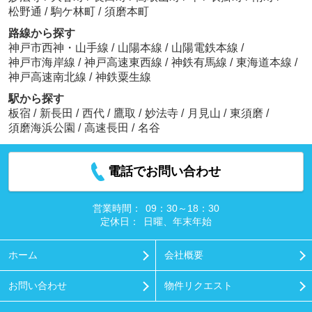
松野通
/
駒ケ林町
/
須磨本町
路線から探す
神戸市西神・山手線
/
山陽本線
/
山陽電鉄本線
/
神戸市海岸線
/
神戸高速東西線
/
神鉄有馬線
/
東海道本線
/
神戸高速南北線
/
神鉄粟生線
駅から探す
板宿
/
新長田
/
西代
/
鷹取
/
妙法寺
/
月見山
/
東須磨
/
須磨海浜公園
/
高速長田
/
名谷
電話でお問い合わせ
営業時間：
09：30～18：30
定休日：
日曜、年末年始
ホーム
会社概要
お問い合わせ
物件リクエスト