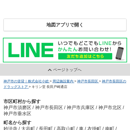
地図アプリで開く
ページトップへ
神戸市の賃貸｜株式会社小総
>
周辺施設案内
>
神戸市長田区
>
神戸市長田区の
ドラッグストア
>
キリン堂 長田戸崎通店
市区町村から探す
神戸市須磨区
/
神戸市長田区
/
神戸市兵庫区
/
神戸市北区
/
神戸市垂水区
町名から探す
妙法寺
/
大谷町
/
長田町
/
高取山町
/
車
/
衣掛町
/
南町
/