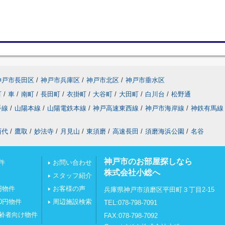
神戸市長田区
/
神戸市兵庫区
/
神戸市北区
/
神戸市垂水区
町
/
車
/
南町
/
長田町
/
衣掛町
/
大谷町
/
大田町
/
白川台
/
松野通
手線
/
山陽本線
/
山陽電鉄本線
/
神戸高速東西線
/
神戸市海岸線
/
神鉄有馬線
西代
/
鷹取
/
妙法寺
/
月見山
/
東須磨
/
高速長田
/
須磨海浜公園
/
名谷
神戸市のお部屋探しなら
件
お問い合わせ
株式会社小総へ
スタッフ紹介
円物件
お客様の声
兵庫県神戸市須磨区平田町３丁目2-15
0円物件
周辺施設検索
TEL:078-798-7091
齢者向け物件
FAX:078-798-7092