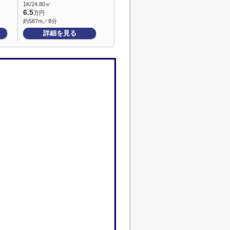
1K/24.80㎡
6.5
万円
約587m／8分
詳細を見る