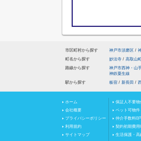
市区町村から探す
神戸市須磨区
/
町名から探す
妙法寺
/
高取山
路線から探す
神戸市西神・山
神鉄粟生線
駅から探す
板宿
/
新長田
/
ホーム
保証人不要物
会社概要
ペット可物件
プライバシーポリシー
仲介手数料0
利用規約
契約初期費用
サイトマップ
生活保護・高