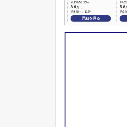
2LDK/51.23㎡
1K/2
8.9
5.8
万円
約848m／11分
約14
詳細を見る