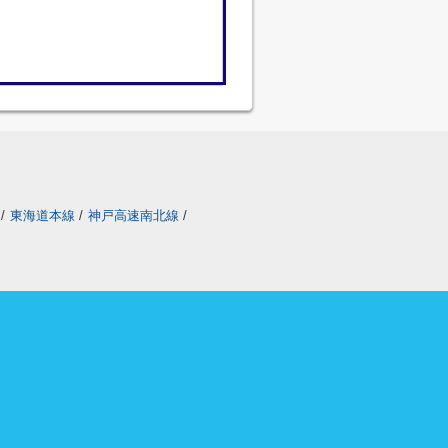
/
東海道本線
/
神戸高速南北線
/