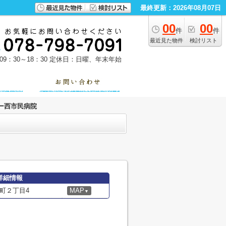
最終更新：2026年08月07日
00
00
件
件
最近見た物件
検討リスト
9：30～18：30
定休日：日曜、年末年始
ー西市民病院
詳細情報
町２丁目4
MAP
▼