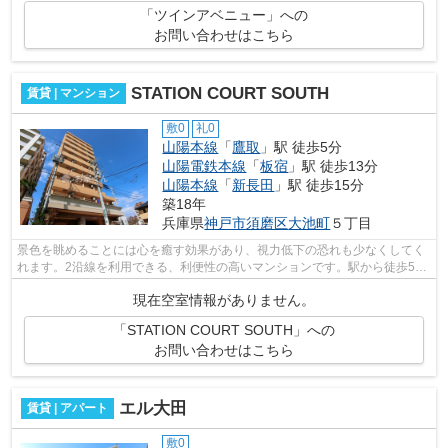
「ツインアベニュー」への
お問い合わせはこちら
STATION COURT SOUTH
賃貸 | マンション
敷0
礼0
山陽本線
「
鷹取
」駅 徒歩5分
山陽電鉄本線
「
板宿
」駅 徒歩13分
山陽本線
「
新長田
」駅 徒歩15分
築18年
兵庫県
神戸市須磨区
大池町
５丁目
景色を眺めることには心を癒す効果があり、視力低下の恐れも少なくしてく
れます。2沿線を利用できる、利便性の高いマンションです。駅から徒歩5分
というアクセス良好な駅近物件はいか...
現在空室情報がありません。
「STATION COURT SOUTH」への
お問い合わせはこちら
エル大田
賃貸 | アパート
敷0