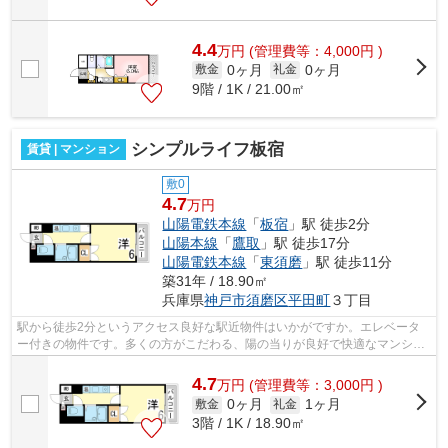
4.4
万
円
(管理費等：4,000円 )
0ヶ月
0ヶ月
敷金
礼金
9階 / 1K / 21.00㎡
シンプルライフ板宿
賃貸 | マンション
敷0
4.7
万円
山陽電鉄本線
「
板宿
」駅 徒歩2分
山陽本線
「
鷹取
」駅 徒歩17分
山陽電鉄本線
「
東須磨
」駅 徒歩11分
築31年 / 18.90㎡
兵庫県
神戸市須磨区
平田町
３丁目
駅から徒歩2分というアクセス良好な駅近物件はいかがですか。エレベータ
ー付きの物件です。多くの方がこだわる、陽の当りが良好で快適なマンショ
ンです。お使いいただける沿線は2つあ...
4.7
万
円
(管理費等：3,000円 )
0ヶ月
1ヶ月
敷金
礼金
3階 / 1K / 18.90㎡