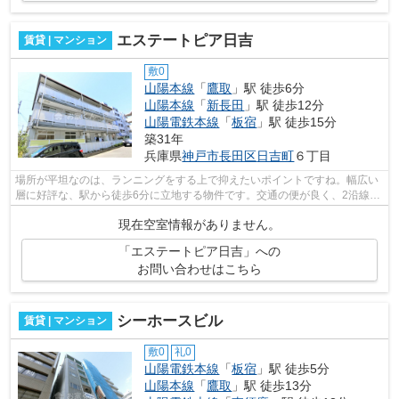
エステートピア日吉
賃貸 | マンション
敷0
山陽本線
「
鷹取
」駅 徒歩6分
山陽本線
「
新長田
」駅 徒歩12分
山陽電鉄本線
「
板宿
」駅 徒歩15分
築31年
兵庫県
神戸市長田区
日吉町
６丁目
場所が平坦なのは、ランニングをする上で抑えたいポイントですね。幅広い
層に好評な、駅から徒歩6分に立地する物件です。交通の便が良く、2沿線利
用できるマンションです。良好な眺望...
現在空室情報がありません。
「エステートピア日吉」への
お問い合わせはこちら
シーホースビル
賃貸 | マンション
敷0
礼0
山陽電鉄本線
「
板宿
」駅 徒歩5分
山陽本線
「
鷹取
」駅 徒歩13分