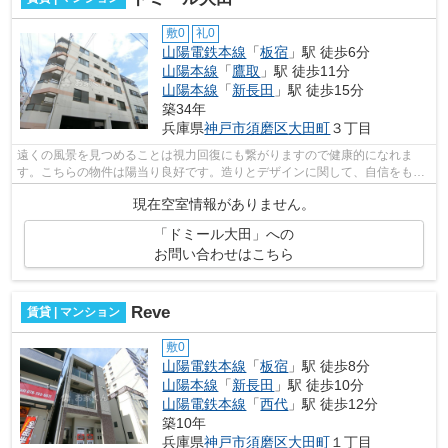
敷0
礼0
山陽電鉄本線
「
板宿
」駅 徒歩6分
山陽本線
「
鷹取
」駅 徒歩11分
山陽本線
「
新長田
」駅 徒歩15分
築34年
兵庫県
神戸市須磨区
大田町
３丁目
遠くの風景を見つめることは視力回復にも繋がりますので健康的になれま
す。こちらの物件は陽当り良好です。造りとデザインに関して、自信をもっ
て情報を提供できるマンションです。こ...
現在空室情報がありません。
「ドミール大田」への
お問い合わせはこちら
Reve
賃貸 | マンション
敷0
山陽電鉄本線
「
板宿
」駅 徒歩8分
山陽本線
「
新長田
」駅 徒歩10分
山陽電鉄本線
「
西代
」駅 徒歩12分
築10年
兵庫県
神戸市須磨区
大田町
１丁目