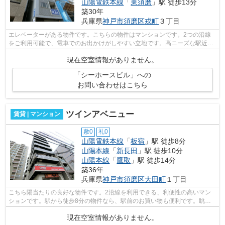
山陽電鉄本線
「
東須磨
」駅 徒歩13分
築30年
兵庫県
神戸市須磨区
戎町
３丁目
エレベーターがある物件です。こちらの物件はマンションです。2つの沿線
をご利用可能で、電車でのお出かけがしやすい立地です。高ニーズな駅近の
物件で、徒歩5分で駅に行くことができ...
現在空室情報がありません。
「シーホースビル」への
お問い合わせはこちら
ツインアベニュー
賃貸 | マンション
敷0
礼0
山陽電鉄本線
「
板宿
」駅 徒歩8分
山陽本線
「
新長田
」駅 徒歩10分
山陽本線
「
鷹取
」駅 徒歩14分
築36年
兵庫県
神戸市須磨区
大田町
１丁目
こちら陽当たりの良好な物件です。2沿線を利用できる、利便性の高いマン
ションです。駅から徒歩8分の物件なら、駅前のお買い物も便利です。眺望
良好なマンションで魅力的です。小総な...
現在空室情報がありません。