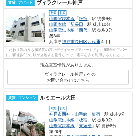
ヴィラクレール神戸
賃貸 | アパート
敷0
礼0
山陽電鉄本線
「
板宿
」駅 徒歩9分
山陽本線
「
新長田
」駅 徒歩10分
山陽電鉄本線
「
西代
」駅 徒歩9分
築8年
兵庫県
神戸市長田区
西代通
４丁目
こだわり派の方も満足度の高いデザイナーズアパートです。築5年のアパー
ト。駅徒歩9分に駅が立地する物件なので、電車を多く利用する方にとって
便利です。高ニーズである、陽当りの良...
現在空室情報がありません。
「ヴィラクレール神戸」への
お問い合わせはこちら
ルミエール大田
賃貸 | マンション
敷0
礼0
神戸市西神・山手線
「
板宿
」駅 徒歩9分
山陽電鉄本線
「
板宿
」駅 徒歩9分
山陽電鉄本線
「
東須磨
」駅 徒歩8分
築29年