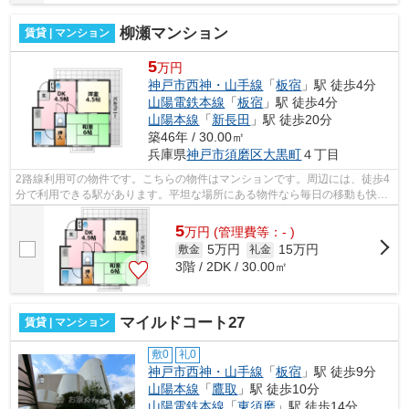
柳瀬マンション
賃貸 | マンション
5
万円
神戸市西神・山手線
「
板宿
」駅 徒歩4分
山陽電鉄本線
「
板宿
」駅 徒歩4分
山陽本線
「
新長田
」駅 徒歩20分
築46年 / 30.00㎡
兵庫県
神戸市須磨区
大黒町
４丁目
2路線利用可の物件です。こちらの物件はマンションです。周辺には、徒歩4
分で利用できる駅があります。平坦な場所にある物件なら毎日の移動も快適
です。神戸市須磨区エリアの賃貸情報...
5
万
円
(管理費等：- )
5万円
15万円
敷金
礼金
3階 / 2DK / 30.00㎡
マイルドコート27
賃貸 | マンション
敷0
礼0
神戸市西神・山手線
「
板宿
」駅 徒歩9分
山陽本線
「
鷹取
」駅 徒歩10分
山陽電鉄本線
「
東須磨
」駅 徒歩14分