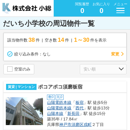
閲覧履歴
お気に入り
メニュー
0
0
だいち小学校の周辺物件一覧
38
14
1～30
該当物件数
件
空き数
件
件を表示
変更
絞り込み条件：
なし
空室のみ
ポコアポコ須磨板宿
賃貸 | マンション
敷0
礼0
山陽電鉄本線
「
板宿
」駅 徒歩5分
山陽電鉄本線
「
西代
」駅 徒歩13分
山陽本線
「
新長田
」駅 徒歩15分
築35年 / 17.84㎡
兵庫県
神戸市須磨区
戎町
２丁目