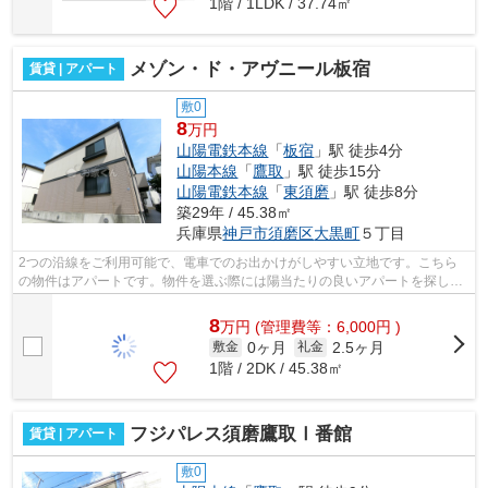
1階 / 1LDK / 37.74㎡
メゾン・ド・アヴニール板宿
賃貸 | アパート
敷0
8
万円
山陽電鉄本線
「
板宿
」駅 徒歩4分
山陽本線
「
鷹取
」駅 徒歩15分
山陽電鉄本線
「
東須磨
」駅 徒歩8分
築29年 / 45.38㎡
兵庫県
神戸市須磨区
大黒町
５丁目
2つの沿線をご利用可能で、電車でのお出かけがしやすい立地です。こちら
の物件はアパートです。物件を選ぶ際には陽当たりの良いアパートを探した
いですね。今回はそんな物件をご用意致...
8
万
円
(管理費等：6,000円 )
0ヶ月
2.5ヶ月
敷金
礼金
1階 / 2DK / 45.38㎡
フジパレス須磨鷹取Ⅰ番館
賃貸 | アパート
敷0