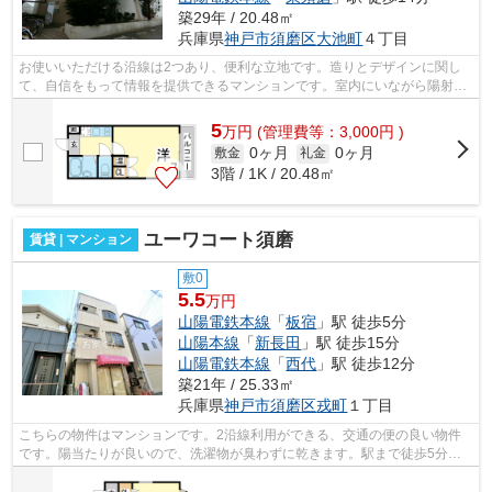
築29年 / 20.48㎡
兵庫県
神戸市須磨区
大池町
４丁目
お使いいただける沿線は2つあり、便利な立地です。造りとデザインに関し
て、自信をもって情報を提供できるマンションです。室内にいながら陽射し
の暖かさを感じられる、魅力的な物件で...
5
万
円
(管理費等：3,000円 )
0ヶ月
0ヶ月
敷金
礼金
3階 / 1K / 20.48㎡
ユーワコート須磨
賃貸 | マンション
敷0
5.5
万円
山陽電鉄本線
「
板宿
」駅 徒歩5分
山陽本線
「
新長田
」駅 徒歩15分
山陽電鉄本線
「
西代
」駅 徒歩12分
築21年 / 25.33㎡
兵庫県
神戸市須磨区
戎町
１丁目
こちらの物件はマンションです。2沿線利用ができる、交通の便の良い物件
です。陽当たりが良いので、洗濯物が臭わずに乾きます。駅まで徒歩5分の
立地が魅力的な、利便性の高い物件です...