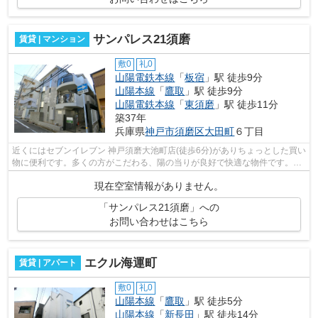
サンパレス21須磨
賃貸 | マンション
敷0
礼0
山陽電鉄本線
「
板宿
」駅 徒歩9分
山陽本線
「
鷹取
」駅 徒歩9分
山陽電鉄本線
「
東須磨
」駅 徒歩11分
築37年
兵庫県
神戸市須磨区
大田町
６丁目
近くにはセブンイレブン 神戸須磨大池町店(徒歩6分)がありちょっとした買い
物に便利です。多くの方がこだわる、陽の当りが良好で快適な物件です。こ
ちらの物件はマンションです。朝に...
現在空室情報がありません。
「サンパレス21須磨」への
お問い合わせはこちら
エクル海運町
賃貸 | アパート
敷0
礼0
山陽本線
「
鷹取
」駅 徒歩5分
山陽本線
「
新長田
」駅 徒歩14分