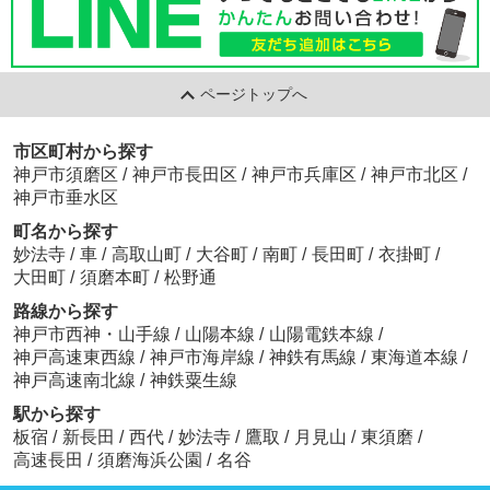
ページトップへ
市区町村から探す
神戸市須磨区
/
神戸市長田区
/
神戸市兵庫区
/
神戸市北区
/
神戸市垂水区
町名から探す
妙法寺
/
車
/
高取山町
/
大谷町
/
南町
/
長田町
/
衣掛町
/
大田町
/
須磨本町
/
松野通
路線から探す
神戸市西神・山手線
/
山陽本線
/
山陽電鉄本線
/
神戸高速東西線
/
神戸市海岸線
/
神鉄有馬線
/
東海道本線
/
神戸高速南北線
/
神鉄粟生線
駅から探す
板宿
/
新長田
/
西代
/
妙法寺
/
鷹取
/
月見山
/
東須磨
/
高速長田
/
須磨海浜公園
/
名谷