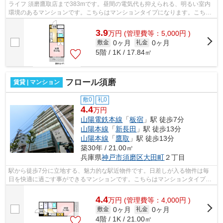
ライフ 須磨鷹取店まで383mです。昼間の電気代も抑えられる、明るい室内
環境のあるマンションです。こちらはマンションタイプになります。こちら
の物件にはエレベーターが付いています...
3.9
万
円
(管理費等：5,000円 )
0ヶ月
0ヶ月
敷金
礼金
5階 / 1K / 17.84㎡
フロール須磨
賃貸 | マンション
敷0
礼0
4.4
万円
山陽電鉄本線
「
板宿
」駅 徒歩7分
山陽本線
「
新長田
」駅 徒歩13分
山陽本線
「
鷹取
」駅 徒歩13分
築30年 / 21.00㎡
兵庫県
神戸市須磨区
大田町
２丁目
駅から徒歩7分に立地する、魅力的な駅近物件です。日差しが入る物件は毎
日を快適に過ごす事ができるマンションです。こちらはマンションタイプに
なります。小総 お家くんなら、神戸市...
4.4
万
円
(管理費等：4,000円 )
0ヶ月
0ヶ月
敷金
礼金
4階 / 1K / 21.00㎡