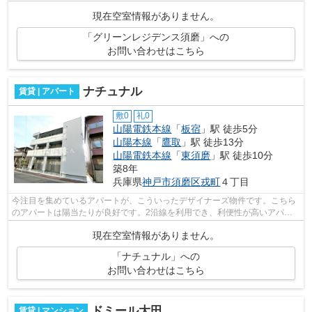
あるマンションです。小総には神戸市須...
現在空室情報がありません。
「グリーンレジデンス須磨」への
お問い合わせはこちら
ナチュナル
賃貸 | アパート
敷0
礼0
山陽電鉄本線
「
板宿
」駅 徒歩5分
山陽本線
「
鷹取
」駅 徒歩13分
山陽電鉄本線
「
東須磨
」駅 徒歩10分
築8年
兵庫県
神戸市須磨区
戎町
４丁目
今注目を集めているアパートが、こういったデザイナーズ物件です。こちら
のアパートは陽当たりが良好です。2沿線を利用でき、利便性が高いアパー
トです。築5年の物件で充実した毎日を...
現在空室情報がありません。
「ナチュナル」への
お問い合わせはこちら
ドミール大田
賃貸 | マンション