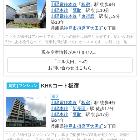
山陽電鉄本線
「
板宿
」駅 徒歩9分
山陽本線
「
鷹取
」駅 徒歩10分
山陽電鉄本線
「
東須磨
」駅 徒歩9分
築18年
兵庫県
神戸市須磨区
大田町
６丁目
こちらの物件はアパートです。こちらの物件は陽当り良好です。駅から徒歩
9分にある物件なので、電車利用が多い方にオススメです。小総には、地域
に詳しく経験豊富なスタッフが多数在籍...
現在空室情報がありません。
「エル大田」への
お問い合わせはこちら
KHKコート板宿
賃貸 | マンション
敷0
山陽電鉄本線
「
板宿
」駅 徒歩4分
山陽本線
「
新長田
」駅 徒歩17分
山陽本線
「
鷹取
」駅 徒歩17分
築24年
兵庫県
神戸市須磨区
大黒町
２丁目
こちらの物件はマンションです。駅まで徒歩4分の立地が魅力的な、利便性