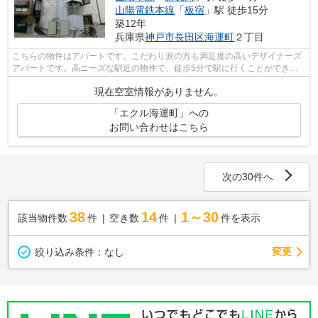
山陽電鉄本線
「
板宿
」駅 徒歩15分
築12年
兵庫県
神戸市長田区
海運町
２丁目
こちらの物件はアパートです。こだわり派の方も満足度の高いデザイナーズ
アパートです。高ニーズな駅近の物件で、徒歩5分で駅に行くことができま
す。最上階のアパートです。山陽本線鷹...
現在空室情報がありません。
「エクル海運町」への
お問い合わせはこちら
次の30件へ
38
14
1～30
該当物件数
件
空き数
件
件を表示
変更
絞り込み条件：
なし