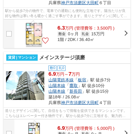
兵庫県
神戸市須磨区
大田町
６丁目
駅から徒歩7分の物件で、電車での通勤にも便利な立地です。陽当たりが良
好な物件は寒い冬も暖かく過ごす事ができます。造りとデザインに関して、
自信をもって情報を提供できるマンショ...
6.3
万
円
(管理費等：3,500円 )
0ヶ月
15万円
敷金
礼金
1階 / 2DK / 36.40㎡
メインステージ須磨
賃貸 | マンション
敷0
礼0
6.9
7
万円～
万円
山陽電鉄本線
「
板宿
」駅 徒歩7分
山陽本線
「
鷹取
」駅 徒歩10分
山陽本線
「
新長田
」駅 徒歩15分
築18年 / 26.08㎡
兵庫県
神戸市須磨区
大田町
４丁目
造りとデザインに関して、自信をもって情報を提供できるマンションです。
こちらはエレベーター付き物件です。駅から徒歩7分に立地する、魅力的な
駅近物件です。2沿線利用可能なため、...
6.9
万
円
(管理費等：5,000円 )
0ヶ月
0ヶ月
敷金
礼金