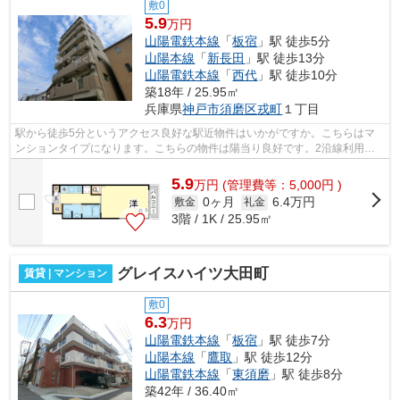
敷0
5.9
万円
山陽電鉄本線
「
板宿
」駅 徒歩5分
山陽本線
「
新長田
」駅 徒歩13分
山陽電鉄本線
「
西代
」駅 徒歩10分
築18年 / 25.95㎡
兵庫県
神戸市須磨区
戎町
１丁目
駅から徒歩5分というアクセス良好な駅近物件はいかがですか。こちらはマ
ンションタイプになります。こちらの物件は陽当り良好です。2沿線利用可
能な物件です。小総なら、神戸市須磨区...
5.9
万
円
(管理費等：5,000円 )
0ヶ月
6.4万円
敷金
礼金
3階 / 1K / 25.95㎡
グレイスハイツ大田町
賃貸 | マンション
敷0
6.3
万円
山陽電鉄本線
「
板宿
」駅 徒歩7分
山陽本線
「
鷹取
」駅 徒歩12分
山陽電鉄本線
「
東須磨
」駅 徒歩8分
築42年 / 36.40㎡