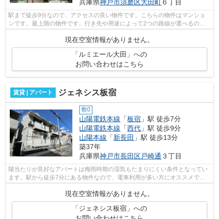
兵庫県
神戸市須磨区
大田町
６丁目
駅まで徒歩9分なので、アクセスの良い物件です。こちらの物件はマンショ
ンです。最上階の物件です。行き先や用途によって2つの路線が選べるの
で、移動に便利な物件です。不動産につい...
現在空室情報がありません。
「ルミエール大田」への
お問い合わせはこちら
ジェネシス板宿
賃貸 | アパート
敷0
山陽電鉄本線
「
板宿
」駅 徒歩7分
山陽電鉄本線
「
西代
」駅 徒歩9分
山陽本線
「
新長田
」駅 徒歩13分
築37年
兵庫県
神戸市長田区
戸崎通
３丁目
陽当たりが良好なアパートは梅雨時期の湿気もたまりにくい条件となってい
ます。駅から徒歩7分にある物件なので、電車利用が多い方にオススメで
す。こちらの物件は2沿線を利用できます...
現在空室情報がありません。
「ジェネシス板宿」への
お問い合わせはこちら