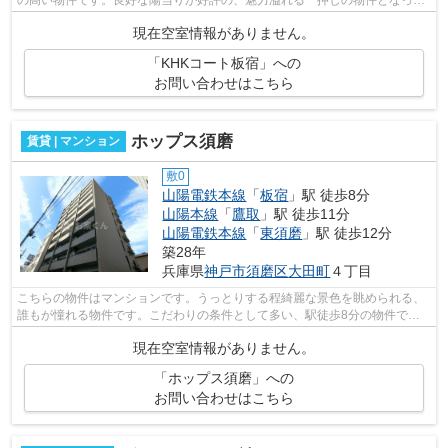
の高い物件です。良好な陽当りが好評の、魅力溢れる一押しの物件となって
います。あなたの希望に合う不動産情報...
現在空室情報がありません。
「KHKコート板宿」への
お問い合わせはこちら
ホップス須磨
賃貸 | マンション
敷0
山陽電鉄本線
「
板宿
」駅 徒歩8分
山陽本線
「
鷹取
」駅 徒歩11分
山陽電鉄本線
「
東須磨
」駅 徒歩12分
築28年
兵庫県
神戸市須磨区
大田町
４丁目
こちらの物件はマンションです。うっとりする程綺麗な景色を眺められる、
誰もが憧れる物件です。こだわりの条件として多い、駅徒歩8分の物件で
す。エレベーターがある物件です。神戸市...
現在空室情報がありません。
「ホップス須磨」への
お問い合わせはこちら