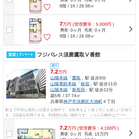
8階 / 1K / 26.08㎡
7
万
円
(管理費等：5,000円 )
0ヶ月
0ヶ月
敷金
礼金
9階 / 1K / 26.08㎡
フジパレス須磨鷹取Ⅴ番館
賃貸 | アパート
敷0
7.2
万円
山陽本線
「
鷹取
」駅 徒歩9分
山陽電鉄本線
「
板宿
」駅 徒歩11分
山陽本線
「
新長田
」駅 徒歩12分
築5年 / 37.74㎡
兵庫県
神戸市須磨区
大池町
４丁目
駅まで平坦な場所に位置する物件で、自転車をよく使う方にも嬉しい立地で
す。2沿線を利用できる、利便性の高い物件です。こちらの物件はアパート
です。好評の駅近物件となっており、駅...
7.2
万
円
(管理費等：4,100円 )
0ヶ月
15万円
敷金
礼金