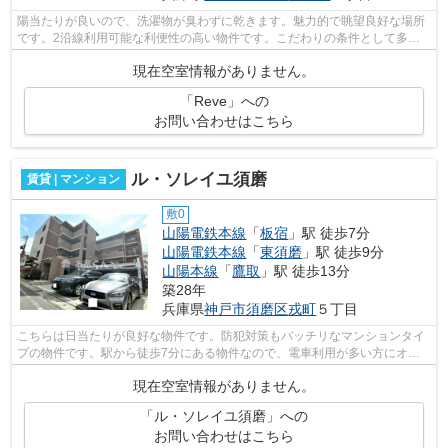
陽当たりが良いので、洗濯物が臭わずに乾きます。魅力的で眺望良好な場所
です。2沿線利用可能な利便性の高い物件です。こだわりの条件として多
い、駅徒歩8分の物件です。小総があなた...
現在空室情報がありません。
「Reve」への
お問い合わせはこちら
ル・ソレイユ須磨
賃貸 | マンション
敷0
山陽電鉄本線
「
板宿
」駅 徒歩7分
山陽電鉄本線
「
東須磨
」駅 徒歩9分
山陽本線
「
鷹取
」駅 徒歩13分
築28年
兵庫県
神戸市須磨区
戎町
５丁目
こちらは日当たりが良好な物件です。防犯対策もバッチリなマンションタイ
プの物件です。駅から徒歩7分にある物件なので、電車利用が多い方にオス
スメです。最上階のマンションです。あ...
現在空室情報がありません。
「ル・ソレイユ須磨」への
お問い合わせはこちら