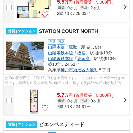
5.5
万
円
(管理費等：5,000円 )
0ヶ月
2ヶ月
敷金
礼金
2階 / 1K / 25.33㎡
STATION COURT NORTH
賃貸 | マンション
敷0
礼0
山陽本線
「
鷹取
」駅 徒歩5分
山陽電鉄本線
「
板宿
」駅 徒歩13分
山陽電鉄本線
「
東須磨
」駅 徒歩13分
築18年 / 24.61㎡
兵庫県
神戸市須磨区
大池町
５丁目
交通の便が良く、2沿線利用できる物件です。こちらはエレベーター付き物
件です。陽当りの良さが魅力の物件です。駅まで徒歩5分の立地が魅力的
な、利便性の高い物件です。神戸市須磨区...
5.7
万
円
(管理費等：5,000円 )
0ヶ月
0ヶ月
敷金
礼金
7階 / 1K / 24.61㎡
ビエンベスティード
賃貸 | マンション