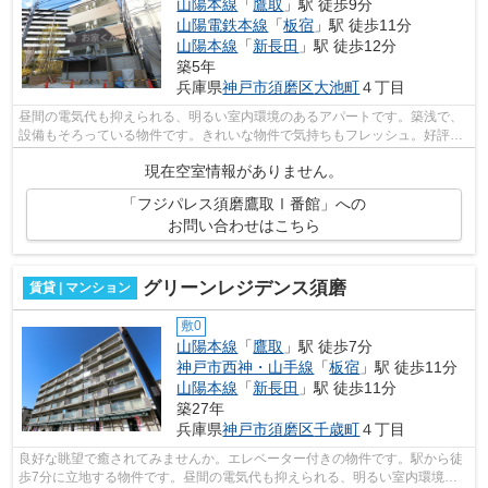
山陽本線
「
鷹取
」駅 徒歩9分
山陽電鉄本線
「
板宿
」駅 徒歩11分
山陽本線
「
新長田
」駅 徒歩12分
築5年
兵庫県
神戸市須磨区
大池町
４丁目
昼間の電気代も抑えられる、明るい室内環境のあるアパートです。築浅で、
設備もそろっている物件です。きれいな物件で気持ちもフレッシュ。好評の
駅近物件となっており、駅より徒歩9分...
現在空室情報がありません。
「フジパレス須磨鷹取Ⅰ番館」への
お問い合わせはこちら
グリーンレジデンス須磨
賃貸 | マンション
敷0
山陽本線
「
鷹取
」駅 徒歩7分
神戸市西神・山手線
「
板宿
」駅 徒歩11分
山陽本線
「
新長田
」駅 徒歩11分
築27年
兵庫県
神戸市須磨区
千歳町
４丁目
良好な眺望で癒されてみませんか。エレベーター付きの物件です。駅から徒
歩7分に立地する物件です。昼間の電気代も抑えられる、明るい室内環境の