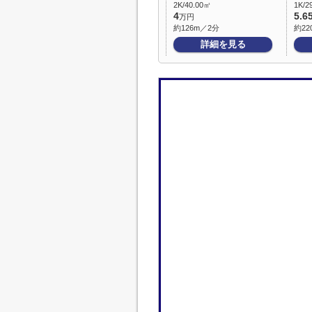
2K/40.00㎡
1K/2
4
5.6
万円
約126m／2分
約22
詳細を見る