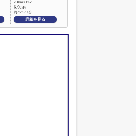
2DK/40.12㎡
6.9
万円
約75m／1分
詳細を見る