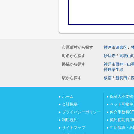
市区町村から探す
神戸市須磨区
/
町名から探す
妙法寺
/
高取山
路線から探す
神戸市西神・山
神鉄粟生線
駅から探す
板宿
/
新長田
/
ホーム
保証人不要物
会社概要
ペット可物件
プライバシーポリシー
仲介手数料0
利用規約
契約初期費用
サイトマップ
生活保護・高