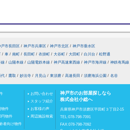
神戸市長田区
/
神戸市兵庫区
/
神戸市北区
/
神戸市垂水区
町
/
車
/
南町
/
長田町
/
衣掛町
/
大谷町
/
大田町
/
白川台
/
松野通
手線
/
山陽本線
/
山陽電鉄本線
/
神戸高速東西線
/
神戸市海岸線
/
神鉄有馬線
西代
/
鷹取
/
妙法寺
/
月見山
/
東須磨
/
高速長田
/
須磨海浜公園
/
名谷
神戸市のお部屋探しなら
件
お問い合わせ
株式会社小総へ
スタッフ紹介
円物件
お客様の声
兵庫県神戸市須磨区平田町３丁目2-15
0円物件
周辺施設検索
TEL:078-798-7091
齢者向け物件
FAX:078-798-7092