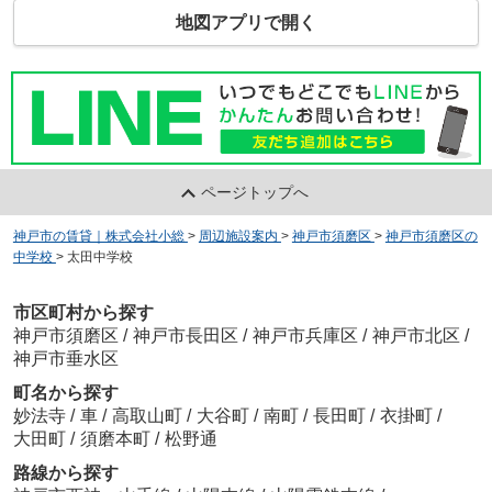
地図アプリで開く
ページトップへ
神戸市の賃貸｜株式会社小総
>
周辺施設案内
>
神戸市須磨区
>
神戸市須磨区の
中学校
>
太田中学校
市区町村から探す
神戸市須磨区
/
神戸市長田区
/
神戸市兵庫区
/
神戸市北区
/
神戸市垂水区
町名から探す
妙法寺
/
車
/
高取山町
/
大谷町
/
南町
/
長田町
/
衣掛町
/
大田町
/
須磨本町
/
松野通
路線から探す