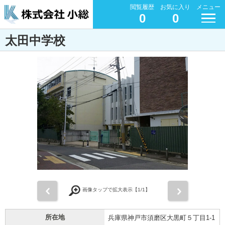
閲覧履歴
お気に入り
メニュー
0
0
太田中学校
前
次
画像タップで拡大表示【
1
/1】
所在地
兵庫県神戸市須磨区大黒町５丁目1-1