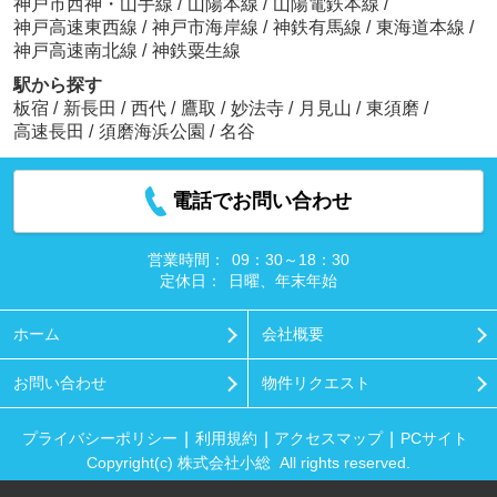
神戸市西神・山手線
/
山陽本線
/
山陽電鉄本線
/
神戸高速東西線
/
神戸市海岸線
/
神鉄有馬線
/
東海道本線
/
神戸高速南北線
/
神鉄粟生線
駅から探す
板宿
/
新長田
/
西代
/
鷹取
/
妙法寺
/
月見山
/
東須磨
/
高速長田
/
須磨海浜公園
/
名谷
電話でお問い合わせ
営業時間：
09：30～18：30
定休日：
日曜、年末年始
ホーム
会社概要
お問い合わせ
物件リクエスト
プライバシーポリシー
利用規約
アクセスマップ
PCサイト
Copyright(c) 株式会社小総 All rights reserved.