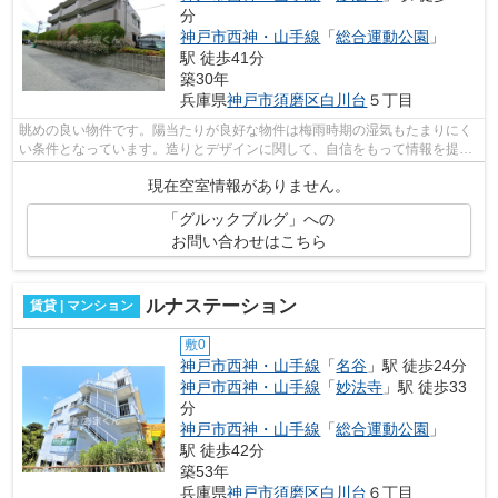
分
神戸市西神・山手線
「
総合運動公園
」
駅 徒歩41分
築30年
兵庫県
神戸市須磨区
白川台
５丁目
眺めの良い物件です。陽当たりが良好な物件は梅雨時期の湿気もたまりにく
い条件となっています。造りとデザインに関して、自信をもって情報を提供
できるマンションです。物件数豊富な...
現在空室情報がありません。
「グルックブルグ」への
お問い合わせはこちら
ルナステーション
賃貸 | マンション
敷0
神戸市西神・山手線
「
名谷
」駅 徒歩24分
神戸市西神・山手線
「
妙法寺
」駅 徒歩33
分
神戸市西神・山手線
「
総合運動公園
」
駅 徒歩42分
築53年
兵庫県
神戸市須磨区
白川台
６丁目