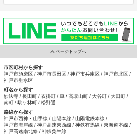
ページトップへ
市区町村から探す
神戸市須磨区
/
神戸市長田区
/
神戸市兵庫区
/
神戸市北区
/
神戸市垂水区
町名から探す
妙法寺
/
長田町
/
衣掛町
/
車
/
高取山町
/
大谷町
/
大田町
/
南町
/
駒ケ林町
/
松野通
路線から探す
神戸市西神・山手線
/
山陽本線
/
山陽電鉄本線
/
神戸市海岸線
/
神戸高速東西線
/
神鉄有馬線
/
東海道本線
/
神戸高速南北線
/
神鉄粟生線