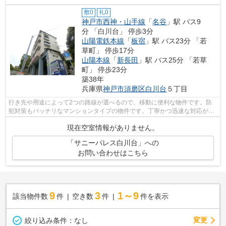
敷0
礼0
神戸市西神・山手線
「
名谷
」駅 バス9
分 「白川台」 停歩3分
山陽電鉄本線
「
板宿
」駅 バス23分 「若
草町」 停歩17分
山陽本線
「
新長田
」駅 バス25分 「若草
町」 停歩23分
築38年
兵庫県
神戸市須磨区
白川台
５丁目
行き先や用途によって2つの路線が選べるので、移動に便利な物件です。防
犯対策もバッチリなマンションタイプの物件です。丁寧かつ迅速な対応がモ
ットーのお家くん。お問い合せはコチラ...
現在空室情報がありません。
「サニーパレス白川台」への
お問い合わせはこちら
9
3
1～9
該当物件数
件
空き数
件
件を表示
変更
絞り込み条件：
なし