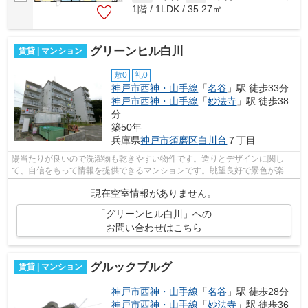
1階 / 1LDK / 35.27㎡
グリーンヒル白川
賃貸 | マンション
敷0
礼0
神戸市西神・山手線
「
名谷
」駅 徒歩33分
神戸市西神・山手線
「
妙法寺
」駅 徒歩38
分
築50年
兵庫県
神戸市須磨区
白川台
７丁目
陽当たりが良いので洗濯物も乾きやすい物件です。造りとデザインに関し
て、自信をもって情報を提供できるマンションです。眺望良好で景色が楽し
めます。小総には、地域に詳しく経験豊...
現在空室情報がありません。
「グリーンヒル白川」への
お問い合わせはこちら
グルックブルグ
賃貸 | マンション
神戸市西神・山手線
「
名谷
」駅 徒歩28分
神戸市西神・山手線
「
妙法寺
」駅 徒歩36