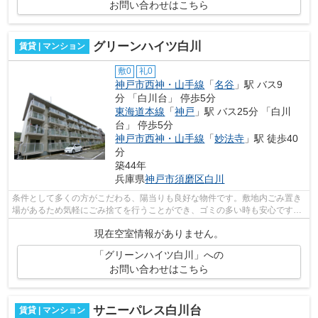
お問い合わせはこちら
グリーンハイツ白川
賃貸 | マンション
敷0
礼0
神戸市西神・山手線
「
名谷
」駅 バス9
分 「白川台」 停歩5分
東海道本線
「
神戸
」駅 バス25分 「白川
台」 停歩5分
神戸市西神・山手線
「
妙法寺
」駅 徒歩40
分
築44年
兵庫県
神戸市須磨区
白川
条件として多くの方がこだわる、陽当りも良好な物件です。敷地内ごみ置き
場があるため気軽にごみ捨てを行うことができ、ゴミの多い時も安心です。
防犯対策もバッチリなマンションタイ...
現在空室情報がありません。
「グリーンハイツ白川」への
お問い合わせはこちら
サニーパレス白川台
賃貸 | マンション