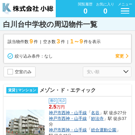
閲覧履歴
お気に入り
メニュー
0
0
白川台中学校の周辺物件一覧
9
3
1～9
該当物件数
件
空き数
件
件を表示
変更
絞り込み条件：
なし
空室のみ
メゾン・ド・エティック
賃貸 | マンション
敷0
礼0
2.5
万円
神戸市西神・山手線
「
名谷
」駅 徒歩27分
神戸市西神・山手線
「
妙法寺
」駅 徒歩37
分
神戸市西神・山手線
「
総合運動公園
」