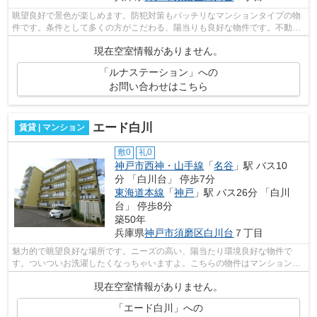
眺望良好で景色が楽しめます。防犯対策もバッチリなマンションタイプの物
件です。条件として多くの方がこだわる、陽当りも良好な物件です。不動産
について分からない事も、豊富なノウ...
現在空室情報がありません。
「ルナステーション」への
お問い合わせはこちら
エード白川
賃貸 | マンション
敷0
礼0
神戸市西神・山手線
「
名谷
」駅 バス10
分 「白川台」 停歩7分
東海道本線
「
神戸
」駅 バス26分 「白川
台」 停歩8分
築50年
兵庫県
神戸市須磨区
白川台
７丁目
魅力的で眺望良好な場所です。ニーズの高い、陽当たり環境良好な物件で
す。ついついお洗濯したくなっちゃいますよ。こちらの物件はマンションで
す。丁寧かつ迅速な対応がモットーの小...
現在空室情報がありません。
「エード白川」への