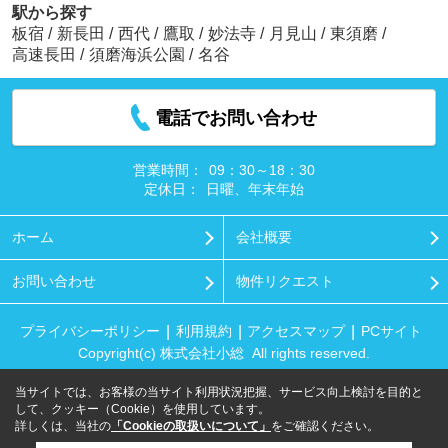
駅から探す
板宿
/
新長田
/
西代
/
鷹取
/
妙法寺
/
月見山
/
東須磨
/
高速長田
/
須磨海浜公園
/
名谷
電話でお問い合わせ
営業時間：
09：30～18：30
定休日：
日曜、年末年始
ホーム
会社概要
お問い合わせ
物件リクエスト
プライバシーポリシー
利用規約
アクセスマップ
PCサイト
Copyright(c) 株式会社小総 All rights reserved.
当サイトでは、お客様の当サイト利用状況把握、サービス向上検討を目的と
して、クッキー（Cookie）を使用しています。
詳しくは、当社の
「Cookieの取扱いについて」
をご確認ください。