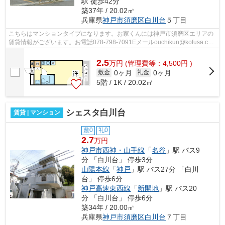
駅 徒歩42分
築37年 / 20.02㎡
兵庫県
神戸市須磨区
白川台
５丁目
こちらはマンションタイプになります。お家くんには神戸市須磨区エリアの
賃貸情報がございます。お電話078-798-7091Eメールouchikun@kofusa.com
までお気軽にお問い合わせください。
2.5
万
円
(管理費等：4,500円 )
0ヶ月
0ヶ月
敷金
礼金
5階 / 1K / 20.02㎡
シェスタ白川台
賃貸 | マンション
敷0
礼0
2.7
万円
神戸市西神・山手線
「
名谷
」駅 バス9
分 「白川台」 停歩3分
山陽本線
「
神戸
」駅 バス27分 「白川
台」 停歩6分
神戸高速東西線
「
新開地
」駅 バス20
分 「白川台」 停歩6分
築34年 / 20.00㎡
兵庫県
神戸市須磨区
白川台
７丁目