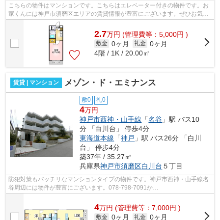
こちらの物件はマンションです。こちらはエレベーター付きの物件です。お
家くんには神戸市須磨区エリアの賃貸情報が豊富にございます。ぜひお気軽
に078-798-7091またはouchikun@kofusa...
2.7
万
円
(管理費等：5,000円 )
0ヶ月
0ヶ月
敷金
礼金
4階 / 1K / 20.00㎡
メゾン・ド・エミナンス
賃貸 | マンション
敷0
礼0
4
万円
神戸市西神・山手線
「
名谷
」駅 バス10
分 「白川台」 停歩4分
東海道本線
「
神戸
」駅 バス26分 「白川
台」 停歩4分
築37年 / 35.27㎡
兵庫県
神戸市須磨区
白川台
５丁目
防犯対策もバッチリなマンションタイプの物件です。神戸市西神・山手線名
谷周辺には物件が豊富にございます。078-798-7091か
ouchikun@kofusa.comで小総までご連絡ください。
4
万
円
(管理費等：7,000円 )
0ヶ月
0ヶ月
敷金
礼金