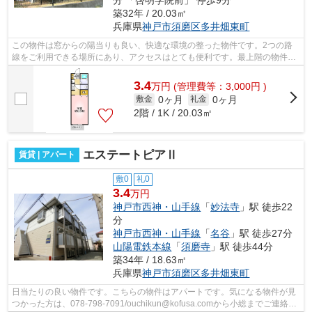
分 「啓明学院前」 停歩9分
築32年 / 20.03㎡
兵庫県
神戸市須磨区
多井畑東町
この物件は窓からの陽当りも良い、快適な環境の整った物件です。2つの路
線をご利用できる場所にあり、アクセスはとても便利です。最上階の物件で
す。使い勝手の良いアパートでイチオシ...
3.4
万
円
(管理費等：3,000円 )
0ヶ月
0ヶ月
敷金
礼金
2階 / 1K / 20.03㎡
エステートピアⅡ
賃貸 | アパート
敷0
礼0
3.4
万円
神戸市西神・山手線
「
妙法寺
」駅 徒歩22
分
神戸市西神・山手線
「
名谷
」駅 徒歩27分
山陽電鉄本線
「
須磨寺
」駅 徒歩44分
築34年 / 18.63㎡
兵庫県
神戸市須磨区
多井畑東町
日当たりの良い物件です。こちらの物件はアパートです。気になる物件が見
つかった方は、078-798-7091/ouchikun@kofusa.comから小総までご連絡く