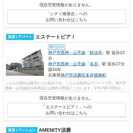
現在空室情報がありません。
「シティ南落合」への
お問い合わせはこちら
エステートピアⅠ
賃貸 | アパート
敷0
礼0
神戸市西神・山手線
「
妙法寺
」駅 徒歩22
分
神戸市西神・山手線
「
名谷
」駅 徒歩27分
築34年
兵庫県
神戸市須磨区
多井畑東町
こちらの物件は陽当たりが良好です。こちらの物件はアパートです。神戸市
西神・山手線妙法寺周辺には物件が豊富にございます。078-798-7091か
ouchikun@kofusa.comで小総までご連絡くだ...
現在空室情報がありません。
「エステートピアⅠ」への
お問い合わせはこちら
AMENITY須磨
賃貸 | マンション