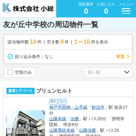
閲覧履歴
お気に入り
メニュー
0
0
友が丘中学校の周辺物件一覧
10
9
1～10
該当物件数
件
空き数
件
件を表示
変更
絞り込み条件：
なし
空室のみ
ブリュンヒルト
賃貸 | アパート
敷0
礼0
神戸市西神・山手線
「
妙法寺
」駅 徒歩17
分
山陽本線
「
須磨
」駅 バス20分 「啓明学
院前」 停歩9分
山陽電鉄本線
「
山陽須磨
」駅 バス20