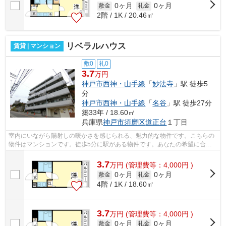
0ヶ月
0ヶ月
敷金
礼金
2階 / 1K / 20.46㎡
リベラルハウス
賃貸 | マンション
敷0
礼0
3.7
万円
神戸市西神・山手線
「
妙法寺
」駅 徒歩5
分
神戸市西神・山手線
「
名谷
」駅 徒歩27分
築33年 / 18.60㎡
兵庫県
神戸市須磨区
道正台
１丁目
室内にいながら陽射しの暖かさを感じられる、魅力的な物件です。こちらの
物件はマンションです。徒歩5分に駅がある物件です。あなたの希望に合う
不動産情報を、経験と知識の豊富な小総...
3.7
万
円
(管理費等：4,000円 )
0ヶ月
0ヶ月
敷金
礼金
4階 / 1K / 18.60㎡
3.7
万
円
(管理費等：4,000円 )
0ヶ月
0ヶ月
敷金
礼金