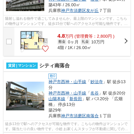
築43年 / 26.00㎡
兵庫県
神戸市須磨区
友が丘
７丁目
陽射し溢れる物件で過ごしてみませんか。最上階のマンションです。こちら
の物件はマンションです。徒歩15分で駅へのアクセスが可能な物件です。小
総なら、神戸市須磨区エリアの賃貸情...
4.8
万
円
(管理費等：2,800円 )
0ヶ月
10万円
敷金
礼金
4階 / 1K / 26.00㎡
シティ南落合
賃貸 | マンション
敷0
神戸市西神・山手線
「
妙法寺
」駅 徒歩13
分
神戸市西神・山手線
「
名谷
」駅 徒歩20分
山陽本線
「
新長田
」駅 バス20分 「広畑
橋」 停歩13分
築29年
兵庫県
神戸市須磨区
南落合
１丁目
徒歩13分で駅へのアクセスが可能な物件です。こちらの物件はマンションで
す。陽当たりの良い物件です。小総 お家くんスタッフが不動産に関してのご
質問を、丁寧にお応え致します。078-...