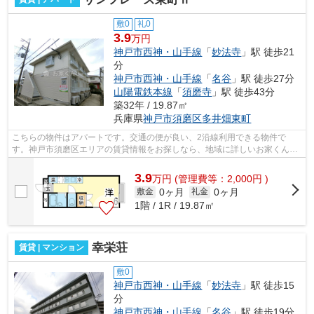
敷0
礼0
3.9
万円
神戸市西神・山手線
「
妙法寺
」駅 徒歩21
分
神戸市西神・山手線
「
名谷
」駅 徒歩27分
山陽電鉄本線
「
須磨寺
」駅 徒歩43分
築32年 / 19.87㎡
兵庫県
神戸市須磨区
多井畑東町
こちらの物件はアパートです。交通の便が良い、2沿線利用できる物件で
す。神戸市須磨区エリアの賃貸情報をお探しなら、地域に詳しいお家くんへ
ご連絡ください。078-798-7091またはouch...
3.9
万
円
(管理費等：2,000円 )
0ヶ月
0ヶ月
敷金
礼金
1階 / 1R / 19.87㎡
幸栄荘
賃貸 | マンション
敷0
神戸市西神・山手線
「
妙法寺
」駅 徒歩15
分
神戸市西神・山手線
「
名谷
」駅 徒歩19分