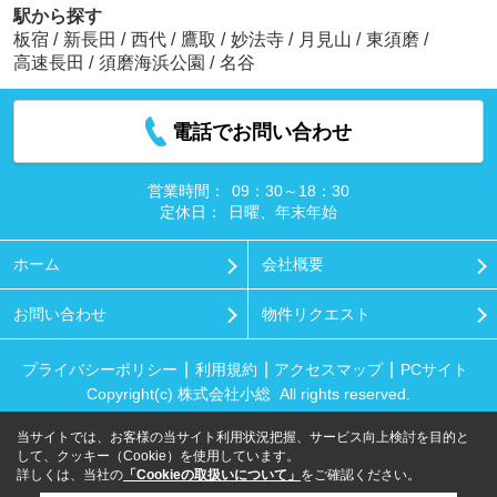
駅から探す
板宿
/
新長田
/
西代
/
鷹取
/
妙法寺
/
月見山
/
東須磨
/
高速長田
/
須磨海浜公園
/
名谷
電話でお問い合わせ
営業時間：
09：30～18：30
定休日：
日曜、年末年始
ホーム
会社概要
お問い合わせ
物件リクエスト
プライバシーポリシー
利用規約
アクセスマップ
PCサイト
Copyright(c) 株式会社小総 All rights reserved.
当サイトでは、お客様の当サイト利用状況把握、サービス向上検討を目的と
して、クッキー（Cookie）を使用しています。
詳しくは、当社の
「Cookieの取扱いについて」
をご確認ください。