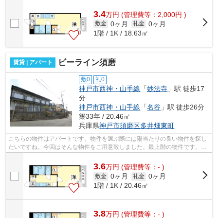
ださい。
3.4
万
円
(管理費等：2,000円 )
0ヶ月
0ヶ月
敷金
礼金
1階 / 1K / 18.63㎡
ビーライン須磨
賃貸 | アパート
敷0
礼0
神戸市西神・山手線
「
妙法寺
」駅 徒歩17
分
神戸市西神・山手線
「
名谷
」駅 徒歩26分
築33年 / 20.46㎡
兵庫県
神戸市須磨区
多井畑東町
こちらの物件はアパートです。物件を選ぶ際には陽当たりの良い物件を探し
たいですね。今回はそんな物件をご用意致しました。最上階の物件です。小
総スタッフが不動産に関してのご質問...
3.6
万
円
(管理費等：- )
0ヶ月
0ヶ月
敷金
礼金
1階 / 1K / 20.46㎡
3.8
万
円
(管理費等：- )