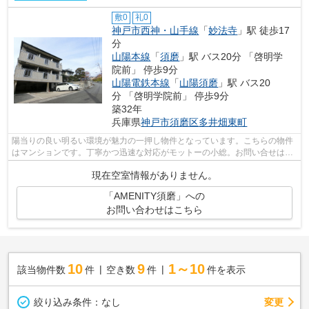
敷0
礼0
神戸市西神・山手線
「
妙法寺
」駅 徒歩17
分
山陽本線
「
須磨
」駅 バス20分 「啓明学
院前」 停歩9分
山陽電鉄本線
「
山陽須磨
」駅 バス20
分 「啓明学院前」 停歩9分
築32年
兵庫県
神戸市須磨区
多井畑東町
陽当りの良い明るい環境が魅力の一押し物件となっています。こちらの物件
はマンションです。丁寧かつ迅速な対応がモットーの小総。お問い合せはコ
チラから078-798-7091/ouchikun@kofus...
現在空室情報がありません。
「AMENITY須磨」への
お問い合わせはこちら
10
9
1～10
該当物件数
件
空き数
件
件を表示
変更
絞り込み条件：
なし