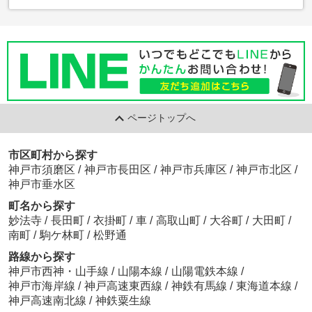
ページトップへ
市区町村から探す
神戸市須磨区
/
神戸市長田区
/
神戸市兵庫区
/
神戸市北区
/
神戸市垂水区
町名から探す
妙法寺
/
長田町
/
衣掛町
/
車
/
高取山町
/
大谷町
/
大田町
/
南町
/
駒ケ林町
/
松野通
路線から探す
神戸市西神・山手線
/
山陽本線
/
山陽電鉄本線
/
神戸市海岸線
/
神戸高速東西線
/
神鉄有馬線
/
東海道本線
/
神戸高速南北線
/
神鉄粟生線