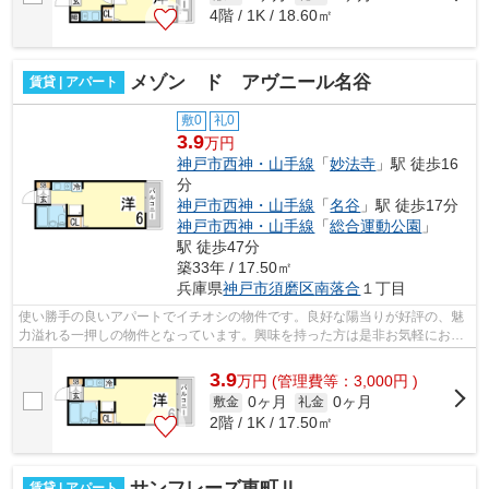
4階 / 1K / 18.60㎡
メゾン ド アヴニール名谷
賃貸 | アパート
敷0
礼0
3.9
万円
神戸市西神・山手線
「
妙法寺
」駅 徒歩16
分
神戸市西神・山手線
「
名谷
」駅 徒歩17分
神戸市西神・山手線
「
総合運動公園
」
駅 徒歩47分
築33年 / 17.50㎡
兵庫県
神戸市須磨区
南落合
１丁目
使い勝手の良いアパートでイチオシの物件です。良好な陽当りが好評の、魅
力溢れる一押しの物件となっています。興味を持った方は是非お気軽にお問
い合せ下さい。小総 お家くんの連絡...
3.9
万
円
(管理費等：3,000円 )
0ヶ月
0ヶ月
敷金
礼金
2階 / 1K / 17.50㎡
サンフレーズ東町Ⅱ
賃貸 | アパート