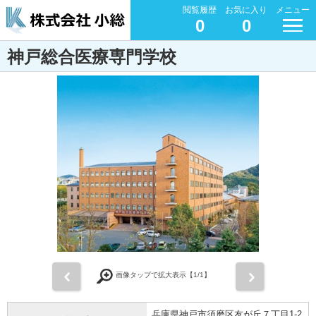
閲覧履歴
お気に入り
メニュー
0
0
神戸総合医療専門学校
前
次
画像タップで拡大表示【
1
/1】
兵庫県神戸市須磨区友が丘７丁目1-2