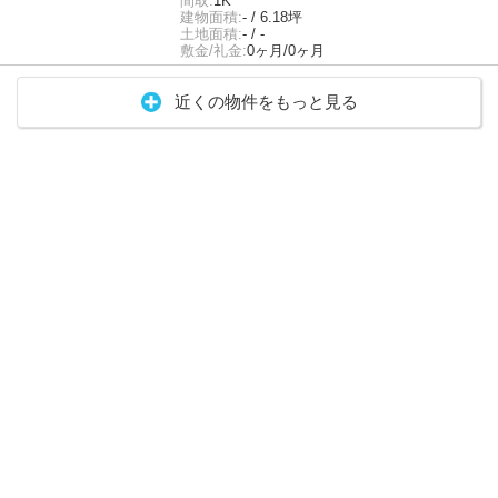
間取:
1K
建物面積:
- / 6.18坪
土地面積:
- / -
敷金/礼金:
0ヶ月/0ヶ月
近くの物件をもっと見る