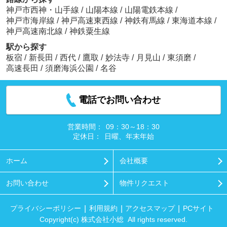
神戸市西神・山手線
/
山陽本線
/
山陽電鉄本線
/
神戸市海岸線
/
神戸高速東西線
/
神鉄有馬線
/
東海道本線
/
神戸高速南北線
/
神鉄粟生線
駅から探す
板宿
/
新長田
/
西代
/
鷹取
/
妙法寺
/
月見山
/
東須磨
/
高速長田
/
須磨海浜公園
/
名谷
電話でお問い合わせ
営業時間：
09：30～18：30
定休日：
日曜、年末年始
ホーム
会社概要
お問い合わせ
物件リクエスト
プライバシーポリシー
利用規約
アクセスマップ
PCサイト
Copyright(c) 株式会社小総 All rights reserved.