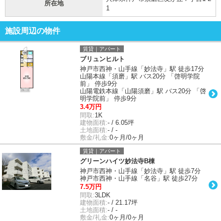
所在地
1
施設周辺の物件
賃貸｜アパート
ブリュンヒルト
神戸市西神・山手線「妙法寺」駅 徒歩17分
山陽本線「須磨」駅 バス20分 「啓明学院
前」 停歩9分
山陽電鉄本線「山陽須磨」駅 バス20分 「啓
明学院前」 停歩9分
3.4万円
間取:
1K
建物面積:
- / 6.05坪
土地面積:
- / -
敷金/礼金:
0ヶ月/0ヶ月
賃貸｜アパート
グリーンハイツ妙法寺B棟
神戸市西神・山手線「妙法寺」駅 徒歩7分
神戸市西神・山手線「名谷」駅 徒歩27分
7.5万円
間取:
3LDK
建物面積:
- / 21.17坪
土地面積:
- / -
敷金/礼金:
0ヶ月/0ヶ月