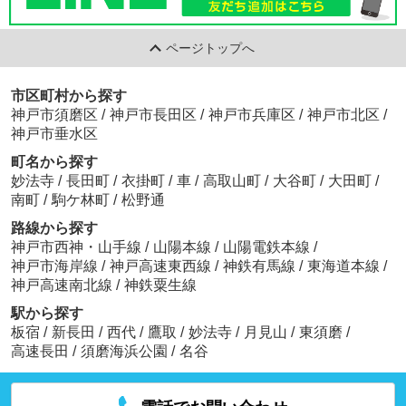
ページトップへ
市区町村から探す
神戸市須磨区
/
神戸市長田区
/
神戸市兵庫区
/
神戸市北区
/
神戸市垂水区
町名から探す
妙法寺
/
長田町
/
衣掛町
/
車
/
高取山町
/
大谷町
/
大田町
/
南町
/
駒ケ林町
/
松野通
路線から探す
神戸市西神・山手線
/
山陽本線
/
山陽電鉄本線
/
神戸市海岸線
/
神戸高速東西線
/
神鉄有馬線
/
東海道本線
/
神戸高速南北線
/
神鉄粟生線
駅から探す
板宿
/
新長田
/
西代
/
鷹取
/
妙法寺
/
月見山
/
東須磨
/
高速長田
/
須磨海浜公園
/
名谷