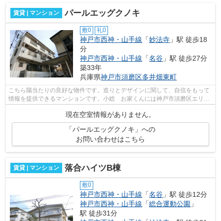
パールエッグクノキ
賃貸 | マンション
敷0
礼0
神戸市西神・山手線
「
妙法寺
」駅 徒歩18
分
神戸市西神・山手線
「
名谷
」駅 徒歩27分
築33年
兵庫県
神戸市須磨区
多井畑東町
こちら陽当たりの良好な物件です。造りとデザインに関して、自信をもって
情報を提供できるマンションです。小総 お家くんには神戸市須磨区エリア
の賃貸情報が豊富にございます。ぜひ...
現在空室情報がありません。
「パールエッグクノキ」への
お問い合わせはこちら
落合ハイツB棟
賃貸 | マンション
敷0
神戸市西神・山手線
「
名谷
」駅 徒歩12分
神戸市西神・山手線
「
総合運動公園
」
駅 徒歩31分