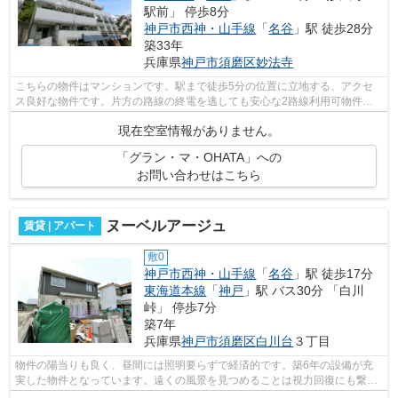
駅前」 停歩8分
神戸市西神・山手線
「
名谷
」駅 徒歩28分
築33年
兵庫県
神戸市須磨区
妙法寺
こちらの物件はマンションです。駅まで徒歩5分の位置に立地する、アクセ
ス良好な物件です。片方の路線の終電を逃しても安心な2路線利用可物件で
す。神戸市須磨区エリアの賃貸情報をお...
現在空室情報がありません。
「グラン・マ・OHATA」への
お問い合わせはこちら
ヌーベルアージュ
賃貸 | アパート
敷0
神戸市西神・山手線
「
名谷
」駅 徒歩17分
東海道本線
「
神戸
」駅 バス30分 「白川
峠」 停歩7分
築7年
兵庫県
神戸市須磨区
白川台
３丁目
物件の陽当りも良く、昼間には照明要らずで経済的です。築6年の設備が充
実した物件となっています。遠くの風景を見つめることは視力回復にも繋が
りますので健康的になれます。2沿線を...