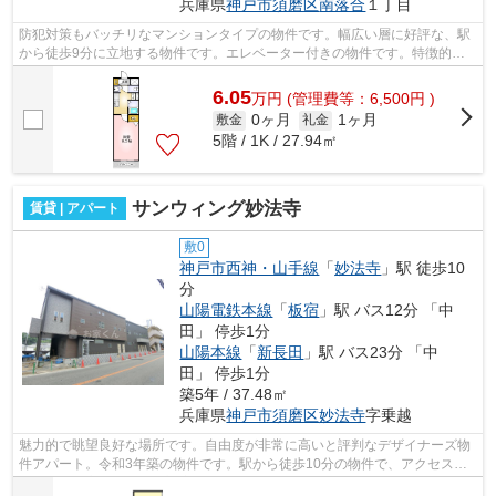
兵庫県
神戸市須磨区
南落合
１丁目
防犯対策もバッチリなマンションタイプの物件です。幅広い層に好評な、駅
から徒歩9分に立地する物件です。エレベーター付きの物件です。特徴的な
外観と洗練された設計の内装を持つデザ...
6.05
万
円
(管理費等：6,500円 )
0ヶ月
1ヶ月
敷金
礼金
5階 / 1K / 27.94㎡
サンウィング妙法寺
賃貸 | アパート
敷0
神戸市西神・山手線
「
妙法寺
」駅 徒歩10
分
山陽電鉄本線
「
板宿
」駅 バス12分 「中
田」 停歩1分
山陽本線
「
新長田
」駅 バス23分 「中
田」 停歩1分
築5年 / 37.48㎡
兵庫県
神戸市須磨区
妙法寺
字乗越
魅力的で眺望良好な場所です。自由度が非常に高いと評判なデザイナーズ物
件アパート。令和3年築の物件です。駅から徒歩10分の物件で、アクセス良
好です。丁寧かつ迅速な対応がモットー...