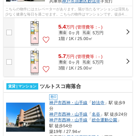
兵庫県
神戸市須磨区
妙法寺
字荒打
こちらの物件にはエレベーターがあります。陽が当たるマンションは湿気も
少なく健康な毎日を過ごせます。こちらの物件はマンションです。徒歩4分
で駅にアクセス可能な、魅力的な駅近物...
5.4
万
円
(管理費等：- )
0ヶ月
5万円
敷金
礼金
1階 / 1K / 25.00㎡
5.7
万
円
(管理費等：- )
0ヶ月
5万円
敷金
礼金
3階 / 1K / 25.00㎡
ツルトスコ南落合
賃貸 | マンション
敷0
神戸市西神・山手線
「
妙法寺
」駅 徒歩9
分
神戸市西神・山手線
「
名谷
」駅 徒歩24分
神戸市西神・山手線
「
総合運動公園
」
駅 徒歩54分
築19年 / 27.94㎡