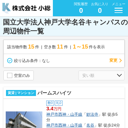
閲覧履歴
お気に入り
メニュー
0
0
国立大学法人神戸大学名谷キャンパスの
周辺物件一覧
15
11
1～15
該当物件数
件
空き数
件
件を表示
変更
絞り込み条件：
なし
空室のみ
パームスハイツ
賃貸 | マンション
敷0
礼0
3.4
万円
神戸市西神・山手線
「
妙法寺
」駅 徒歩5
分
神戸市西神・山手線
「
名谷
」駅 徒歩24分