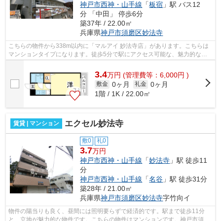
神戸市西神・山手線
「
板宿
」駅 バス12
分 「中田」 停歩6分
築37年 / 22.00㎡
兵庫県
神戸市須磨区
妙法寺
こちらの物件から338m以内に「マルアイ 妙法寺店」があります。こちらは
マンションタイプになります。徒歩5分で駅にアクセス可能な、魅力的な駅
近物件です。陽当たりが良いので、冬も...
3.4
万
円
(管理費等：6,000円 )
0ヶ月
0ヶ月
敷金
礼金
1階 / 1K / 22.00㎡
エクセル妙法寺
賃貸 | マンション
敷0
礼0
3.7
万円
神戸市西神・山手線
「
妙法寺
」駅 徒歩11
分
神戸市西神・山手線
「
名谷
」駅 徒歩31分
築28年 / 21.00㎡
兵庫県
神戸市須磨区
妙法寺
字竹向イ
物件の陽当りも良く、昼間には照明要らずで経済的です。駅まで徒歩11分
と、立地が魅力的な物件です。こちらの物件はマンションです。神戸市須磨