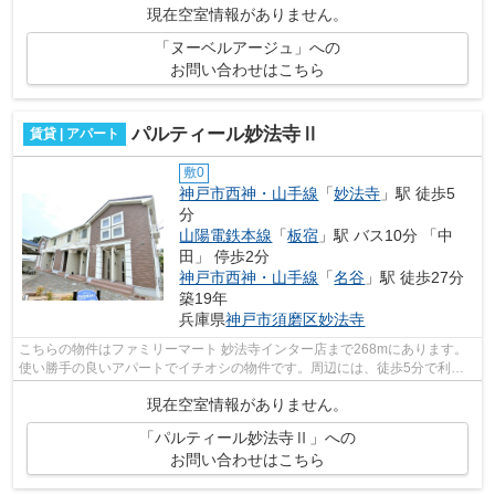
現在空室情報がありません。
「ヌーベルアージュ」への
お問い合わせはこちら
パルティール妙法寺Ⅱ
賃貸 | アパート
敷0
神戸市西神・山手線
「
妙法寺
」駅 徒歩5
分
山陽電鉄本線
「
板宿
」駅 バス10分 「中
田」 停歩2分
神戸市西神・山手線
「
名谷
」駅 徒歩27分
築19年
兵庫県
神戸市須磨区
妙法寺
こちらの物件はファミリーマート 妙法寺インター店まで268mにあります。
使い勝手の良いアパートでイチオシの物件です。周辺には、徒歩5分で利用
できる駅があります。陽当たりが良いの...
現在空室情報がありません。
「パルティール妙法寺Ⅱ」への
お問い合わせはこちら