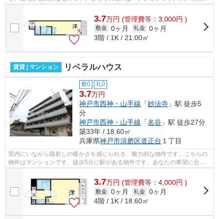
区エリアの物件情報を小総 お家くんと...
3.7
万
円
(管理費等：3,000円 )
0ヶ月
0ヶ月
敷金
礼金
3階 / 1K / 21.00㎡
リベラルハウス
賃貸 | マンション
敷0
礼0
3.7
万円
神戸市西神・山手線
「
妙法寺
」駅 徒歩5
分
神戸市西神・山手線
「
名谷
」駅 徒歩27分
築33年 / 18.60㎡
兵庫県
神戸市須磨区
道正台
１丁目
室内にいながら陽射しの暖かさを感じられる、魅力的な物件です。こちらの
物件はマンションです。徒歩5分に駅がある物件です。あなたの希望に合う
不動産情報を、経験と知識の豊富な小総...
3.7
万
円
(管理費等：4,000円 )
0ヶ月
0ヶ月
敷金
礼金
4階 / 1K / 18.60㎡