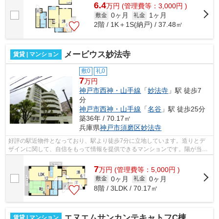
6.4
万
円
(管理費等：3,000円 )
0ヶ月
1ヶ月
敷金
礼金
2階 / 1K＋1S(納戸) / 37.48㎡
メービウス妙法寺
賃貸 | マンション
敷0
礼0
7
万円
神戸市西神・山手線
「
妙法寺
」駅 徒歩7
分
神戸市西神・山手線
「
名谷
」駅 徒歩25分
築36年 / 70.17㎡
兵庫県
神戸市須磨区
妙法寺
好評の駅近物件となっており、駅より徒歩7分に立地しています。造りとデ
ザインに関して、自信をもって情報を提供できるマンションです。陽が当た
るマンションは湿気も少なく健康な毎日...
7
万
円
(管理費等：5,000円 )
0ヶ月
0ヶ月
敷金
礼金
8階 / 3LDK / 70.17㎡
エヌエムサンカンテキャトフC棟
賃貸 | マンション