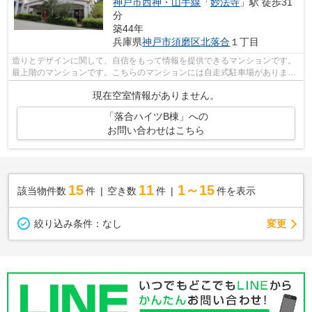
神戸市西神・山手線
「
妙法寺
」駅 徒歩31
分
築44年
兵庫県
神戸市須磨区
北落合
１丁目
造りとデザインに関して、自信をもって情報を提供できるマンションです。
最上階のマンションです。こちらのマンションには自走式駐車場がありま
す。歩いて12分ほどで駅にアクセスでき...
現在空室情報がありません。
「落合ハイツB棟」への
お問い合わせはこちら
15
11
1～15
該当物件数
件
空き数
件
件を表示
変更
絞り込み条件：
なし