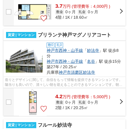
3.7
万
円
(管理費等：4,000円 )
0ヶ月
0ヶ月
敷金
礼金
4階 / 1K / 18.60㎡
ブリランテ神戸マグノリアコート
賃貸 | マンション
敷0
礼0
神戸市西神・山手線
「
妙法寺
」駅 徒歩8
分
神戸市西神・山手線
「
名谷
」駅 徒歩15分
築27年 / 20.25㎡
兵庫県
神戸市須磨区
妙法寺
造りとデザインに関して、自信をもって情報を提供できるマンションです。
陽当りも良いので、清々しい朝を迎えることのできるマンションです。朝に
慌てることなく行動するために駅から...
4.2
万
円
(管理費等：5,000円 )
0ヶ月
0ヶ月
敷金
礼金
2階 / 1K / 20.25㎡
フルール妙法寺
賃貸 | マンション