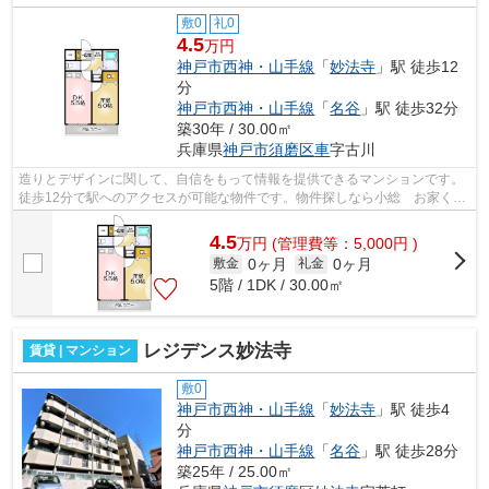
敷0
礼0
4.5
万円
神戸市西神・山手線
「
妙法寺
」駅 徒歩12
分
神戸市西神・山手線
「
名谷
」駅 徒歩32分
築30年 / 30.00㎡
兵庫県
神戸市須磨区
車
字古川
造りとデザインに関して、自信をもって情報を提供できるマンションです。
徒歩12分で駅へのアクセスが可能な物件です。物件探しなら小総 お家くん
がお勧めの物件をご案内いたします。...
4.5
万
円
(管理費等：5,000円 )
0ヶ月
0ヶ月
敷金
礼金
5階 / 1DK / 30.00㎡
レジデンス妙法寺
賃貸 | マンション
敷0
神戸市西神・山手線
「
妙法寺
」駅 徒歩4
分
神戸市西神・山手線
「
名谷
」駅 徒歩28分
築25年 / 25.00㎡