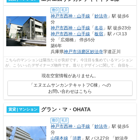
敷0
礼0
神戸市西神・山手線
「
妙法寺
」駅 徒歩6
分
神戸市西神・山手線
「
名谷
」駅 徒歩23分
神戸市西神・山手線
「
板宿
」駅 バス13
分 「広畑橋」 停歩5分
築6年
兵庫県
神戸市須磨区
妙法寺
字道正川
こちらのマンションは陽当たりが良好です。今注目を集めているマンション
が、こういったデザイナーズ物件です。造りとデザインに関して、自信をも
って情報を提供できるマンションです...
現在空室情報がありません。
「エヌエムサンカンテキャトフC棟」への
お問い合わせはこちら
グラン・マ・OHATA
賃貸 | マンション
敷0
礼0
神戸市西神・山手線
「
妙法寺
」駅 徒歩5
分
山陽本線
「
須磨
」駅 バス27分 「妙法寺