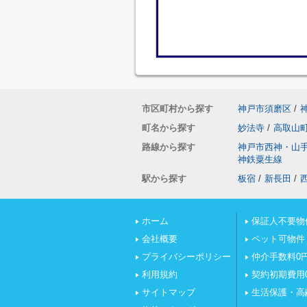
市区町村から探す
神戸市須磨区
/
町名から探す
妙法寺
/
高取山
路線から探す
神戸市西神・山
神鉄粟生線
駅から探す
板宿
/
新長田
/
ホーム
保証人不要物
会社概要
ペット可物件
プライバシーポリシー
仲介手数料0
利用規約
契約初期費用
サイトマップ
生活保護・高