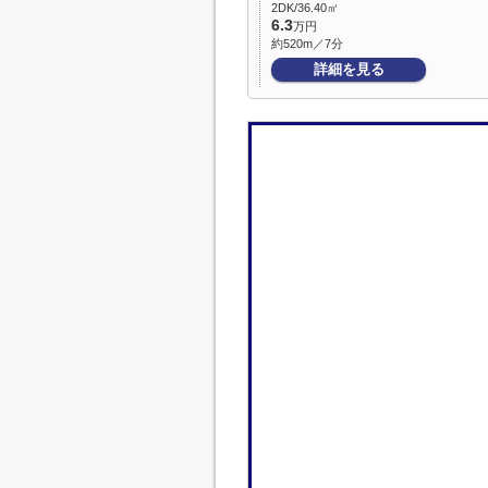
2DK/36.40㎡
6.3
万円
約520m／7分
詳細を見る