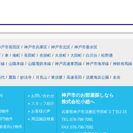
神戸市長田区
/
神戸市兵庫区
/
神戸市北区
/
神戸市垂水区
町
/
車
/
南町
/
長田町
/
衣掛町
/
大谷町
/
大田町
/
白川台
/
松野通
手線
/
山陽本線
/
山陽電鉄本線
/
神戸高速東西線
/
神戸市海岸線
/
神鉄有馬線
西代
/
鷹取
/
妙法寺
/
月見山
/
東須磨
/
高速長田
/
須磨海浜公園
/
名谷
神戸市のお部屋探しなら
件
お問い合わせ
株式会社小総へ
スタッフ紹介
円物件
お客様の声
兵庫県神戸市須磨区平田町３丁目2-15
0円物件
周辺施設検索
TEL:078-798-7091
齢者向け物件
FAX:078-798-7092