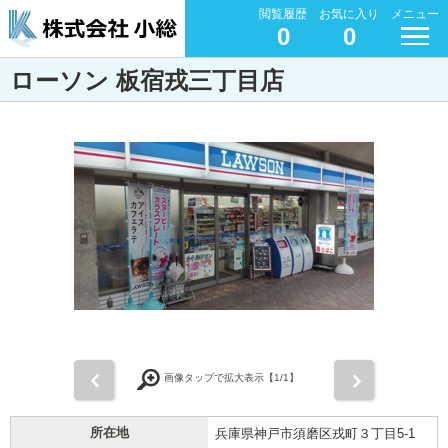
閲覧履歴
お気に入り
メニュー
0
0
ローソン 板宿戎三丁目店
前
次
画像タップで拡大表示【
1
/1】
所在地
兵庫県神戸市須磨区戎町３丁目5-1