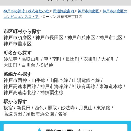
神戸市の賃貸｜株式会社小総
>
周辺施設案内
>
神戸市須磨区
>
神戸市須磨区の
コンビニエンスストア
>
ローソン 板宿戎三丁目店
市区町村から探す
神戸市須磨区
/
神戸市長田区
/
神戸市兵庫区
/
神戸市北区
/
神戸市垂水区
町名から探す
妙法寺
/
高取山町
/
車
/
南町
/
長田町
/
衣掛町
/
大谷町
/
大田町
/
白川台
/
松野通
路線から探す
神戸市西神・山手線
/
山陽本線
/
山陽電鉄本線
/
神戸高速東西線
/
神戸市海岸線
/
神鉄有馬線
/
東海道本線
/
神戸高速南北線
/
神鉄粟生線
駅から探す
板宿
/
新長田
/
西代
/
鷹取
/
妙法寺
/
月見山
/
東須磨
/
高速長田
/
須磨海浜公園
/
名谷