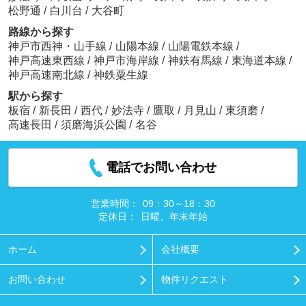
松野通
/
白川台
/
大谷町
路線から探す
神戸市西神・山手線
/
山陽本線
/
山陽電鉄本線
/
神戸高速東西線
/
神戸市海岸線
/
神鉄有馬線
/
東海道本線
/
神戸高速南北線
/
神鉄粟生線
駅から探す
板宿
/
新長田
/
西代
/
妙法寺
/
鷹取
/
月見山
/
東須磨
/
高速長田
/
須磨海浜公園
/
名谷
電話でお問い合わせ
営業時間：
09：30～18：30
定休日：
日曜、年末年始
ホーム
会社概要
お問い合わせ
物件リクエスト