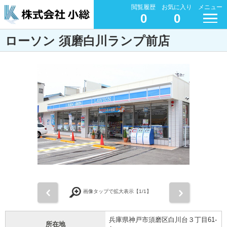
閲覧履歴
お気に入り
メニュー
0
0
ローソン 須磨白川ランプ前店
前
次
画像タップで拡大表示【
1
/1】
兵庫県神戸市須磨区白川台３丁目61-
所在地