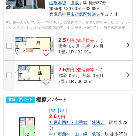
山陽本線
「
鷹取
」駅 徒歩37分
築55年 / 30.00㎡～32.69㎡
兵庫県
神戸市須磨区
妙法寺
字口ノ川
使い勝手の良いアパートでイチオシの物件です。貴重な時間を大切にしたい
ビジネスマンにおすすめの交通のアクセスが良い物件です。自走式駐車場が
ある物件です。山陽電鉄本線板宿周辺...
2.5
万
円
(管理費等：- )
0ヶ月
0ヶ月
敷金
礼金
1階 / 1R / 32.69㎡
2.5
万
円
(管理費等：- )
0ヶ月
0ヶ月
敷金
礼金
2階 / 1R / 30.00㎡
樫原アパート
賃貸 | アパート
敷0
礼0
2.6
万円
神戸市西神・山手線
「
妙法寺
」駅 徒歩22
分
神戸市西神・山手線
「
板宿
」駅 徒歩25分