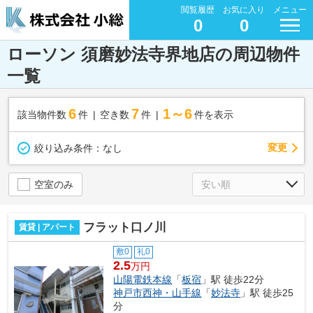
閲覧履歴
お気に入り
メニュー
0
0
ローソン 須磨妙法寺界地店の周辺物件
一覧
6
7
1～6
該当物件数
件
空き数
件
件を表示
変更
絞り込み条件：
なし
空室のみ
フラット口ノ川
賃貸 | アパート
敷0
礼0
2.5
万円
山陽電鉄本線
「
板宿
」駅 徒歩22分
神戸市西神・山手線
「
妙法寺
」駅 徒歩25
分