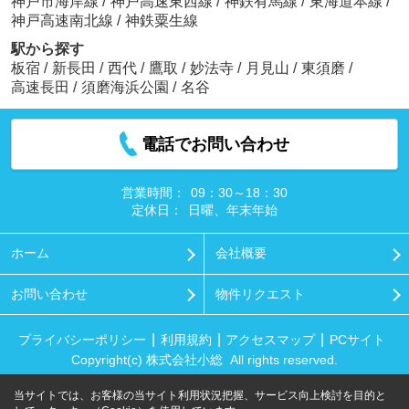
神戸市海岸線
/
神戸高速東西線
/
神鉄有馬線
/
東海道本線
/
神戸高速南北線
/
神鉄粟生線
駅から探す
板宿
/
新長田
/
西代
/
鷹取
/
妙法寺
/
月見山
/
東須磨
/
高速長田
/
須磨海浜公園
/
名谷
電話でお問い合わせ
営業時間：
09：30～18：30
定休日：
日曜、年末年始
ホーム
会社概要
お問い合わせ
物件リクエスト
プライバシーポリシー
利用規約
アクセスマップ
PCサイト
Copyright(c) 株式会社小総 All rights reserved.
当サイトでは、お客様の当サイト利用状況把握、サービス向上検討を目的と