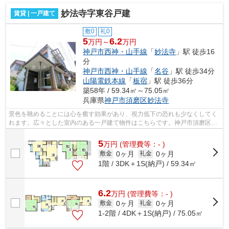
妙法寺字東谷戸建
賃貸 | 一戸建て
敷0
礼0
5
6.2
万円～
万円
神戸市西神・山手線
「
妙法寺
」駅 徒歩16
分
神戸市西神・山手線
「
名谷
」駅 徒歩34分
山陽電鉄本線
「
板宿
」駅 徒歩36分
築58年 / 59.34㎡～75.05㎡
兵庫県
神戸市須磨区
妙法寺
景色を眺めることには心を癒す効果があり、視力低下の恐れも少なくしてく
れます。広々とした室内のある一戸建て物件はこちらです。神戸市須磨区に
関する賃貸情報のことなら小総にお任...
5
万
円
(管理費等：- )
0ヶ月
0ヶ月
敷金
礼金
1階 / 3DK＋1S(納戸) / 59.34㎡
6.2
万
円
(管理費等：- )
0ヶ月
0ヶ月
敷金
礼金
1-2階 / 4DK＋1S(納戸) / 75.05㎡