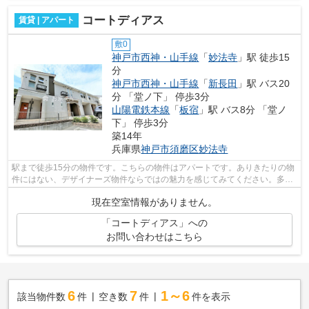
コートディアス
賃貸 | アパート
敷0
神戸市西神・山手線
「
妙法寺
」駅 徒歩15
分
神戸市西神・山手線
「
新長田
」駅 バス20
分 「堂ノ下」 停歩3分
山陽電鉄本線
「
板宿
」駅 バス8分 「堂ノ
下」 停歩3分
築14年
兵庫県
神戸市須磨区
妙法寺
駅まで徒歩15分の物件です。こちらの物件はアパートです。ありきたりの物
件にはない、デザイナーズ物件ならではの魅力を感じてみてください。多く
の方がこだわる、陽の当りが良好で快...
現在空室情報がありません。
「コートディアス」への
お問い合わせはこちら
6
7
1～6
該当物件数
件
空き数
件
件を表示