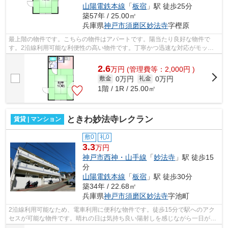
山陽電鉄本線
「
板宿
」駅 徒歩25分
築57年 / 25.00㎡
兵庫県
神戸市須磨区
妙法寺
字樫原
最上階の物件です。こちらの物件はアパートです。陽当たり良好な物件で
す。2沿線利用可能な利便性の高い物件です。丁寧かつ迅速な対応がモット
ーの小総。お問い合せはコチラから078-79...
2.6
万
円
(管理費等：2,000円 )
0万円
0万円
敷金
礼金
1階 / 1R / 25.00㎡
ときわ妙法寺レクラン
賃貸 | マンション
敷0
礼0
3.3
万円
神戸市西神・山手線
「
妙法寺
」駅 徒歩15
分
山陽電鉄本線
「
板宿
」駅 徒歩30分
築34年 / 22.68㎡
兵庫県
神戸市須磨区
妙法寺
字池町
2沿線利用可能なため、電車利用に便利な物件です。徒歩15分で駅へのアク
セスが可能な物件です。晴れの日は気持ち良い陽射しを感じながら一日が始
まる、魅力溢れる物件です。造りとデザ...