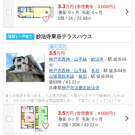
3.3
万
円
(管理費等：3,000円 )
0ヶ月
0ヶ月
敷金
礼金
1階 / 1K / 22.68㎡
妙法寺東谷テラスハウス
賃貸 | 一戸建て
敷0
礼0
3.5
万円
神戸市西神・山手線
「
妙法寺
」駅 徒歩16
分
神戸市西神・山手線
「
名谷
」駅 徒歩34分
山陽電鉄本線
「
板宿
」駅 徒歩36分
築59年 / 43.22㎡
兵庫県
神戸市須磨区
妙法寺
遠くの風景を見つめることは視力回復にも繋がりますので健康的になれま
す。コチラの戸建て物件は周辺環境も良く、子育てにもうってつけです。豊
富なノウハウを持った小総のスタッフが...
3.5
万
円
(管理費等：4,000円 )
0ヶ月
0ヶ月
敷金
礼金
1-2階 / 3DK / 43.22㎡