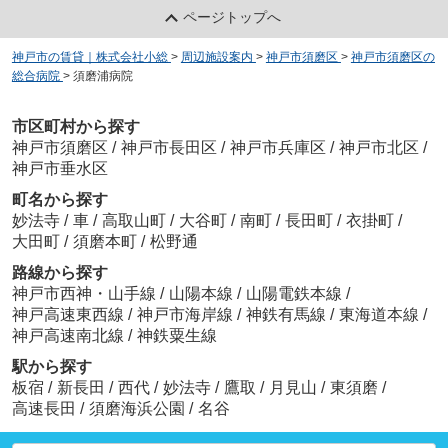
ページトップへ
神戸市の賃貸｜株式会社小総
>
周辺施設案内
>
神戸市須磨区
>
神戸市須磨区の
総合病院
>
須磨浦病院
市区町村から探す
神戸市須磨区
/
神戸市長田区
/
神戸市兵庫区
/
神戸市北区
/
神戸市垂水区
町名から探す
妙法寺
/
車
/
高取山町
/
大谷町
/
南町
/
長田町
/
衣掛町
/
大田町
/
須磨本町
/
松野通
路線から探す
神戸市西神・山手線
/
山陽本線
/
山陽電鉄本線
/
神戸高速東西線
/
神戸市海岸線
/
神鉄有馬線
/
東海道本線
/
神戸高速南北線
/
神鉄粟生線
駅から探す
板宿
/
新長田
/
西代
/
妙法寺
/
鷹取
/
月見山
/
東須磨
/
高速長田
/
須磨海浜公園
/
名谷