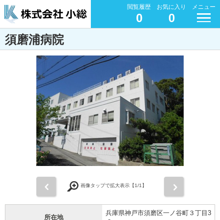
閲覧履歴
お気に入り
メニュー
0
0
須磨浦病院
前
次
画像タップで拡大表示【
1
/1】
兵庫県神戸市須磨区一ノ谷町３丁目3
所在地