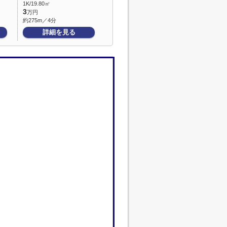
1K/19.80㎡
3
万円
約275m／4分
詳細を見る