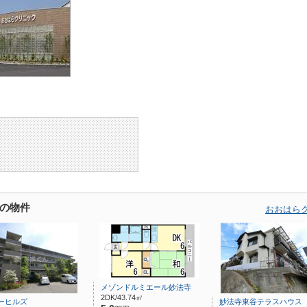
の物件
おおはら
メゾンドルミエール妙法寺
2DK/43.74㎡
ーヒルズ
妙法寺東谷テラスハウス