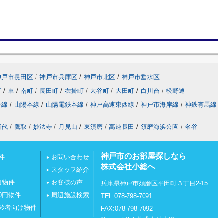
神戸市長田区
/
神戸市兵庫区
/
神戸市北区
/
神戸市垂水区
町
/
車
/
南町
/
長田町
/
衣掛町
/
大谷町
/
大田町
/
白川台
/
松野通
手線
/
山陽本線
/
山陽電鉄本線
/
神戸高速東西線
/
神戸市海岸線
/
神鉄有馬線
西代
/
鷹取
/
妙法寺
/
月見山
/
東須磨
/
高速長田
/
須磨海浜公園
/
名谷
神戸市のお部屋探しなら
件
お問い合わせ
株式会社小総へ
スタッフ紹介
円物件
お客様の声
兵庫県神戸市須磨区平田町３丁目2-15
0円物件
周辺施設検索
TEL:078-798-7091
齢者向け物件
FAX:078-798-7092