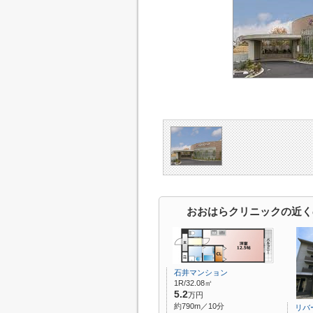
おおはらクリニックの近く
石井マンション
1R/32.08㎡
5.2
万円
約790m／10分
リバ