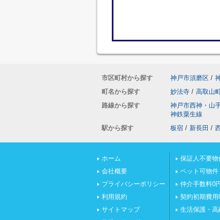
市区町村から探す
神戸市須磨区
/
町名から探す
妙法寺
/
高取山
路線から探す
神戸市西神・山
神鉄粟生線
駅から探す
板宿
/
新長田
/
ホーム
保証人不要物
会社概要
ペット可物件
プライバシーポリシー
仲介手数料0
利用規約
契約初期費用
サイトマップ
生活保護・高