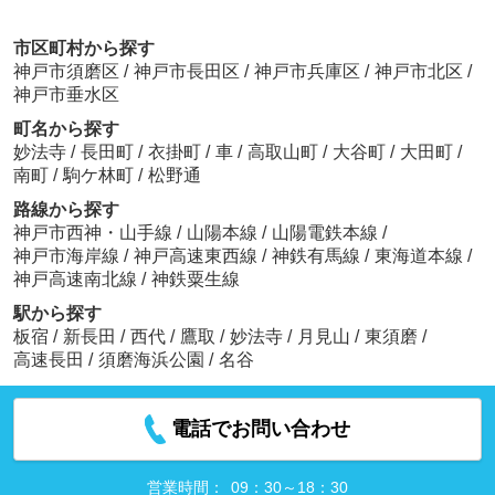
市区町村から探す
神戸市須磨区
/
神戸市長田区
/
神戸市兵庫区
/
神戸市北区
/
神戸市垂水区
町名から探す
妙法寺
/
長田町
/
衣掛町
/
車
/
高取山町
/
大谷町
/
大田町
/
南町
/
駒ケ林町
/
松野通
路線から探す
神戸市西神・山手線
/
山陽本線
/
山陽電鉄本線
/
神戸市海岸線
/
神戸高速東西線
/
神鉄有馬線
/
東海道本線
/
神戸高速南北線
/
神鉄粟生線
駅から探す
板宿
/
新長田
/
西代
/
鷹取
/
妙法寺
/
月見山
/
東須磨
/
高速長田
/
須磨海浜公園
/
名谷
電話でお問い合わせ
営業時間：
09：30～18：30