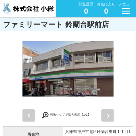
閲覧履歴
お気に入り
メニュー
0
0
ファミリーマート 鈴蘭台駅前店
前
次
画像タップで拡大表示【
1
/1】
兵庫県神戸市北区鈴蘭台東町１丁目1
所在地