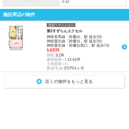
2-12
施設周辺の物件
賃貸｜マンション
第2すずらんエクセル
神鉄有馬線「鈴蘭台」駅 徒歩3分
神鉄粟生線「鈴蘭台」駅 徒歩3分
神鉄粟生線「鈴蘭台西口」駅 徒歩7分
5.8万円
間取:
1LDK
建物面積:
- / 13.61坪
土地面積:
- / -
敷金/礼金:
0万円/1ヶ月
近くの物件をもっと見る