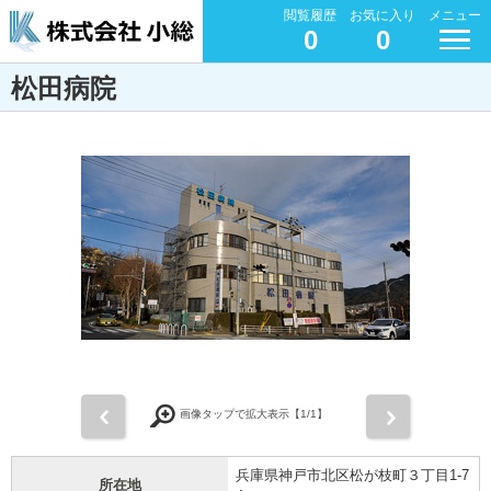
閲覧履歴
お気に入り
メニュー
0
0
松田病院
前
次
画像タップで拡大表示【
1
/1】
兵庫県神戸市北区松が枝町３丁目1-7
所在地