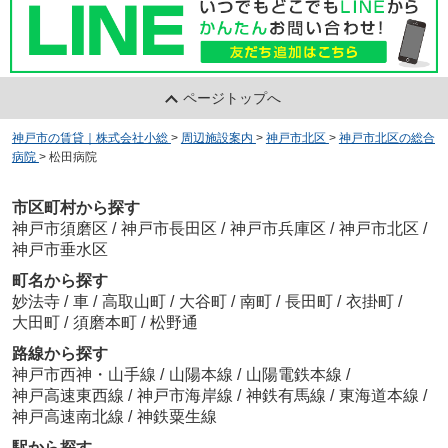
ページトップへ
神戸市の賃貸｜株式会社小総
>
周辺施設案内
>
神戸市北区
>
神戸市北区の総合
病院
>
松田病院
市区町村から探す
神戸市須磨区
/
神戸市長田区
/
神戸市兵庫区
/
神戸市北区
/
神戸市垂水区
町名から探す
妙法寺
/
車
/
高取山町
/
大谷町
/
南町
/
長田町
/
衣掛町
/
大田町
/
須磨本町
/
松野通
路線から探す
神戸市西神・山手線
/
山陽本線
/
山陽電鉄本線
/
神戸高速東西線
/
神戸市海岸線
/
神鉄有馬線
/
東海道本線
/
神戸高速南北線
/
神鉄粟生線
駅から探す