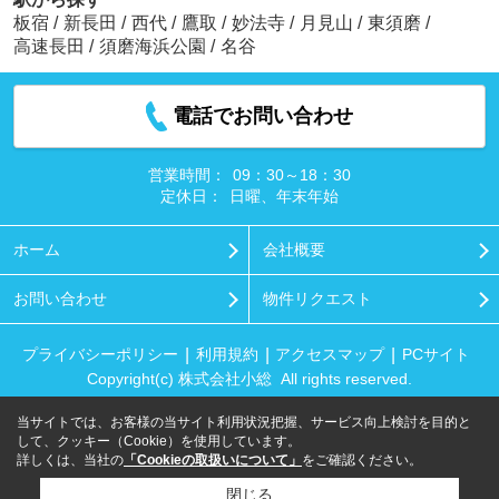
板宿
/
新長田
/
西代
/
鷹取
/
妙法寺
/
月見山
/
東須磨
/
高速長田
/
須磨海浜公園
/
名谷
電話でお問い合わせ
営業時間：
09：30～18：30
定休日：
日曜、年末年始
ホーム
会社概要
お問い合わせ
物件リクエスト
プライバシーポリシー
利用規約
アクセスマップ
PCサイト
Copyright(c) 株式会社小総 All rights reserved.
当サイトでは、お客様の当サイト利用状況把握、サービス向上検討を目的と
して、クッキー（Cookie）を使用しています。
詳しくは、当社の
「Cookieの取扱いについて」
をご確認ください。
閉じる