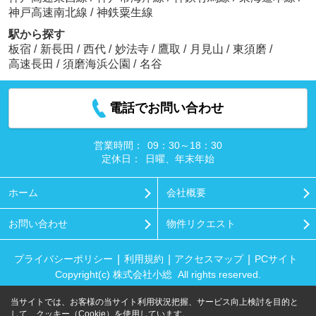
神戸高速南北線
/
神鉄粟生線
駅から探す
板宿
/
新長田
/
西代
/
妙法寺
/
鷹取
/
月見山
/
東須磨
/
高速長田
/
須磨海浜公園
/
名谷
電話でお問い合わせ
営業時間：
09：30～18：30
定休日：
日曜、年末年始
ホーム
会社概要
お問い合わせ
物件リクエスト
プライバシーポリシー
利用規約
アクセスマップ
PCサイト
Copyright(c) 株式会社小総 All rights reserved.
当サイトでは、お客様の当サイト利用状況把握、サービス向上検討を目的と
して、クッキー（Cookie）を使用しています。