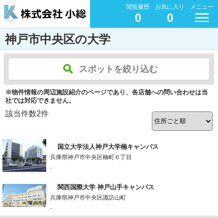
閲覧履歴
お気に入り
メニュー
0
0
神戸市中央区の大学
スポットを絞り込む
※物件情報の周辺施設紹介のページであり、各店舗への問い合わせは当
社では対応できません。
該当件数
2
件
国立大学法人神戸大学楠キャンパス
兵庫県神戸市中央区楠町６丁目
-
関西国際大学 神戸山手キャンパス
兵庫県神戸市中央区諏訪山町
-