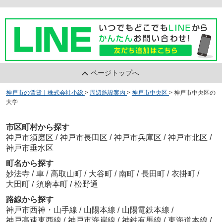
ページトップへ
神戸市の賃貸｜株式会社小総
>
周辺施設案内
>
神戸市中央区
>
神戸市中央区の
大学
市区町村から探す
神戸市須磨区
/
神戸市長田区
/
神戸市兵庫区
/
神戸市北区
/
神戸市垂水区
町名から探す
妙法寺
/
車
/
高取山町
/
大谷町
/
南町
/
長田町
/
衣掛町
/
大田町
/
須磨本町
/
松野通
路線から探す
神戸市西神・山手線
/
山陽本線
/
山陽電鉄本線
/
神戸高速東西線
/
神戸市海岸線
/
神鉄有馬線
/
東海道本線
/