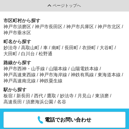
ページトップへ
市区町村から探す
神戸市須磨区
/
神戸市長田区
/
神戸市兵庫区
/
神戸市北区
/
神戸市垂水区
町名から探す
妙法寺
/
高取山町
/
車
/
南町
/
長田町
/
衣掛町
/
大谷町
/
大田町
/
白川台
/
松野通
路線から探す
神戸市西神・山手線
/
山陽本線
/
山陽電鉄本線
/
神戸高速東西線
/
神戸市海岸線
/
神鉄有馬線
/
東海道本線
/
神戸高速南北線
/
神鉄粟生線
駅から探す
板宿
/
新長田
/
西代
/
鷹取
/
妙法寺
/
月見山
/
東須磨
/
高速長田
/
須磨海浜公園
/
名谷
電話でお問い合わせ