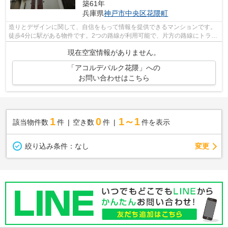
築61年
兵庫県
神戸市中央区
花隈町
造りとデザインに関して、自信をもって情報を提供できるマンションです。
徒歩4分に駅がある物件です。2つの路線が利用可能で、片方の路線にトラブ
ルがあっても別ルートが使えます。神...
現在空室情報がありません。
「アコルデパルク花隈」への
お問い合わせはこちら
1
0
1～1
該当物件数
件
空き数
件
件を表示
変更
絞り込み条件：
なし