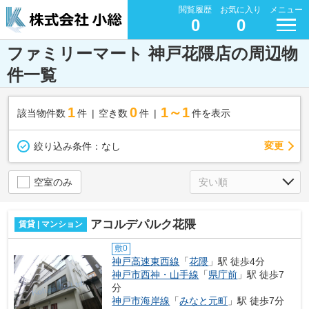
閲覧履歴
お気に入り
メニュー
0
0
ファミリーマート 神戸花隈店の周辺物
件一覧
1
0
1～1
該当物件数
件
空き数
件
件を表示
変更
絞り込み条件：
なし
空室のみ
アコルデパルク花隈
賃貸 | マンション
敷0
神戸高速東西線
「
花隈
」駅 徒歩4分
神戸市西神・山手線
「
県庁前
」駅 徒歩7
分
神戸市海岸線
「
みなと元町
」駅 徒歩7分